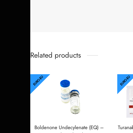
Related products
EURO-EU
EURO-EU
Boldenone Undecylenate (EQ) –
Turana