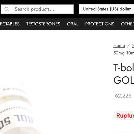
Search
for:
JECTABLES
TESTOSTERONES
ORAL
PROTECTIONS
OTHE
Home
/
50mg 10ml
T-bo
GOL
62.22
$
Ruptu