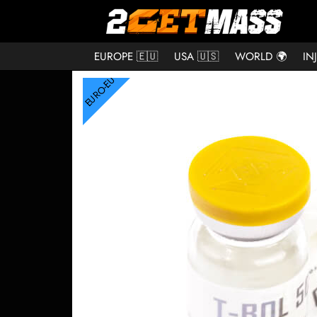
EUROPE 🇪🇺
USA 🇺🇸
WORLD 🌍
IN
EURO-EU