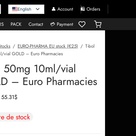
👤 Account
🛍️ Orders
English
RS
PACK
Contact
💳 Payment
Stocks
/
EURO-PHARMA EU stock (€25)
/
T-bol
/vial GOLD – Euro Pharmacies
l 50mg 10ml/vial
D – Euro Pharmacies
Le prix
Le prix
55.31
$
initial
actuel
était :
est :
re de stock
62.22$.
55.31$.