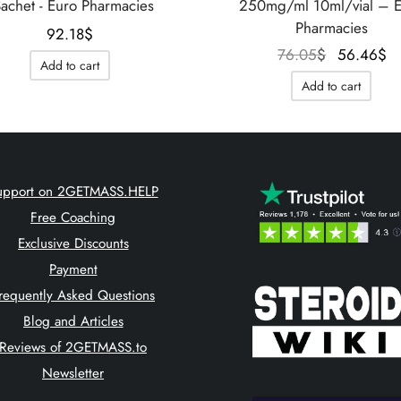
Sachet - Euro Pharmacies
250mg/ml 10ml/vial – 
Pharmacies
92.18
$
Le prix
L
76.05
$
56.46
$
Add to cart
initial
Add to cart
était :
76.05$.
5
upport on 2GETMASS.HELP
Free Coaching
Exclusive Discounts
Payment
requently Asked Questions
Blog and Articles
Reviews of 2GETMASS.to
Newsletter