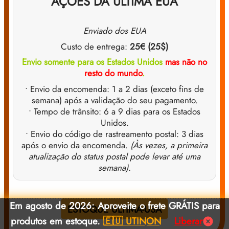
AÇÕES DA ULTIMA EUA
Enviado dos EUA
Custo de entrega:
25€ (25$)
Envio somente para os Estados Unidos
mas não no
resto do mundo
.
• Envio da encomenda: 1 a 2 dias (exceto fins de
semana) após a validação do seu pagamento.
• Tempo de trânsito: 6 a 9 dias para os Estados
Unidos.
• Envio do código de rastreamento postal: 3 dias
após o envio da encomenda.
(Às vezes, a primeira
atualização do status postal pode levar até uma
semana).
Em agosto de 2026: Aproveite o frete GRÁTIS para
ESTOQUE ULTIMA-USA
produtos em estoque.
🇪🇺 UTINON
Liberar