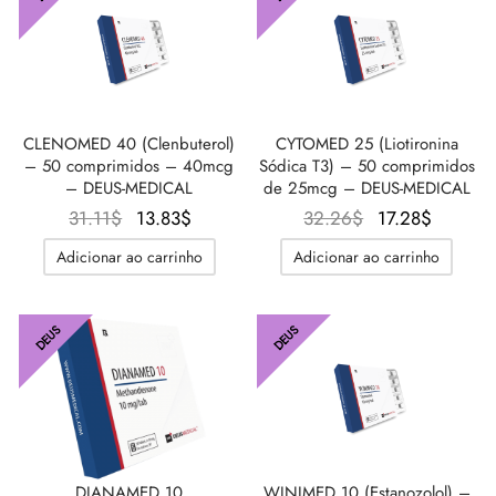
IGER / GENETIC 🇪🇺
utamol
notan
epatide (Mounjaro)
CO 🇪🇺
ato De Estenbolona
F
torelina GnRH
CLENOMED 40 (Clenbuterol)
CYTOMED 25 (Liotironina
– 50 comprimidos – 40mcg
Sódica T3) – 50 comprimidos
NON 🇪🇺
nabol Oral
– DEUS-MEDICAL
de 25mcg – DEUS-MEDICAL
O
O
O
O
31.11
$
13.83
$
32.26
$
17.28
$
IMA / PHARMACOM INT. 🌍
trol (Estanozolol) Oral
preço
preço
preço
preço
Adicionar ao carrinho
Adicionar ao carrinho
original
atual é:
original
atual é:
era:
13.83$.
era:
17.28$.
31.11$.
32.26$.
DEUS
DEUS
DIANAMED 10
WINIMED 10 (Estanozolol) –