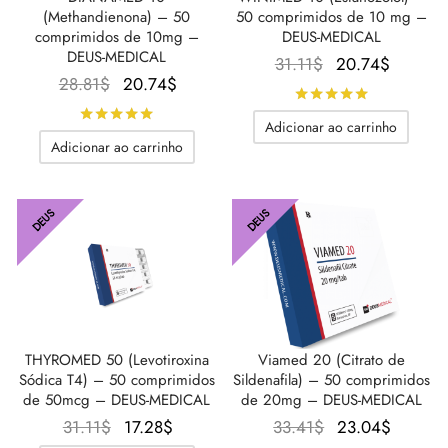
(Methandienona) – 50
50 comprimidos de 10 mg –
comprimidos de 10mg –
DEUS-MEDICAL
DEUS-MEDICAL
O
O
31.11
$
20.74
$
O
O
28.81
$
20.74
$
preço
preço
Avaliado
d
preço
preço
original
atual é:
Avaliado
de 5
Adicionar ao carrinho
original
atual é:
era:
20.74$
Adicionar ao carrinho
era:
20.74$.
31.11$.
28.81$.
DEUS
DEUS
THYROMED 50 (Levotiroxina
Viamed 20 (Citrato de
Sódica T4) – 50 comprimidos
Sildenafila) – 50 comprimidos
de 50mcg – DEUS-MEDICAL
de 20mg – DEUS-MEDICAL
O
O
O
O
31.11
$
17.28
$
33.41
$
23.04
$