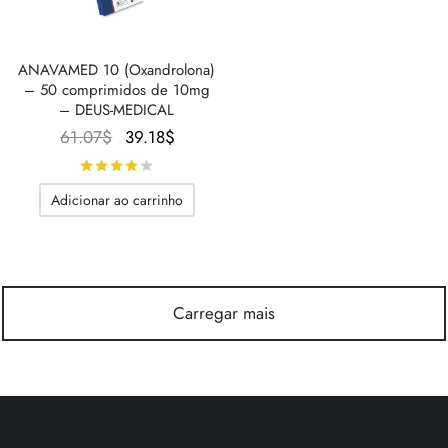
ANAVAMED 10 (Oxandrolona)
– 50 comprimidos de 10mg
– DEUS-MEDICAL
O
O
61.07
$
39.18
$
preço
preço
Avaliado
de 5
original
atual é:
Adicionar ao carrinho
era:
39.18$.
61.07$.
Carregar mais