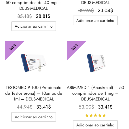
50 comprimidos de 40 mg –
DEUS-MEDICAL
DEUS-MEDICAL
O
O
32.26
$
23.04
$
O
O
35.18
$
28.81
$
preço
preço
Adicionar ao carrinho
preço
preço
original
atual é
Adicionar ao carrinho
original
atual é:
era:
23.04$
era:
28.81$.
32.26$.
35.18$.
DEUS
DEUS
TESTOMED P 100 (Propionato
ARIMIMED 1 (Anastrozol) – 50
de Testosterona) – 10amps de
comprimidos de 1 mg –
1ml – DEUS-MEDICAL
DEUS-MEDICAL
O preço
O
O
O
44.94
$
33.41
$
53.00
$
33.41
$
original
preço
preço
preço
Avaliado
d
Adicionar ao carrinho
era:
atual é:
original
atual é:
Adicionar ao carrinho
44.94$.
33.41$.
era:
33.41$