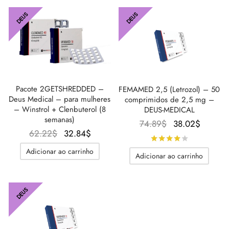
era:
36.87$
39.18$.
48.39$.
DEUS
DEUS
Pacote 2GETSHREDDED –
FEMAMED 2,5 (Letrozol) – 50
Deus Medical – para mulheres
comprimidos de 2,5 mg –
– Winstrol + Clenbuterol (8
DEUS-MEDICAL
semanas)
O
O
74.89
$
38.02
$
O preço
O
62.22
$
32.84
$
preço
preço
Avaliado
d
original
preço
original
atual é
Adicionar ao carrinho
Adicionar ao carrinho
era:
atual é:
era:
38.02$
62.22$.
32.84$.
74.89$.
DEUS