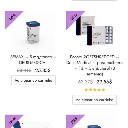
53.00$.
DEUS
DEUS
Pacote 2GETSHREDDED –
SEMAX – 5 mg/frasco –
Deus Medical – para mulheres
DEUS-MEDICAL
– T3 + Clenbuterol (8
O
O
33.41
$
25.35
$
semanas)
preço
preço
Adicionar ao carrinho
O
O
63.37
$
29.56
$
original
atual é:
preço
preço
Avaliado
d
era:
25.35$.
original
atual é
33.41$.
Adicionar ao carrinho
era:
29.56$
63.37$.
DEUS
DEUS