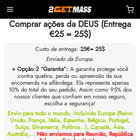
Comprar ações da DEUS (Entrega
€25 = 25$)
Custo de entrega:
25€
= 25$
Enviado da Europa.
Back
Back
Back
Back
Back
Back
Back
Back
Back
Back
Back
Back
Back
Back
Back
Back
Back
Back
Back
+ Opção 2 “Garantia”:
A garantia protege você
contra quebra, perda ou apreensão da sua
encomenda na alfândega. Ela representa apenas
OPA 🇪🇺
 🇺🇸
NDO 🌍
TÁVEIS
ção De Masteron (Drostanolona)
mbolonas
TOSTERONAS
IS
 T4 / T6
TEÇÕES
TROS
sórios De Injeção
ídeos I
ídeos II
da De Peso
Ms
OTE
ato
Pagamento
10% do total do seu pedido. Assim como 95% dos
nossos clientes que confiam em nosso seguro,
o, Entrega E Varejo Por Armazém
o, Entrega E Varejo Por Armazém
o, Entrega E Varejo Por Armazém
pionato De Testosterona (DHB)
eron (Drostanolona) Enantato
ato De Trembolona
 De Testosterona (Suspensão)
rol (oximetolona) Oral
ytomel
idex (Anastrozol)
sórios De Injeção
ngas Para Injeção Intramuscular
r
 GRF 1-29
buterol
-105
te Antienvelhecimento
entral De Suporte
dos De Pagamento
escolha a segurança!
Envio para todo o mundo, incluindo Europa (Reino
nticidade
nticidade
nticidade
ção De Anadrol (oximetolona)
ionato De Masteron (Drostanolona)
 De Trembolona
e De Testosterona
ar (Oxandrolona)
evotiroxina
id (Clomifeno)
ético
ngas Para Injeção Subcutânea
157
AVRAS-C
ctil (Sibutramina)
0516 – Cardarine
te De Resistência
reinamento
he Um Desconto
Unido, França, Itália, Espanha, Bélgica, Portugal,
Suíça, Dinamarca, Polônia…), Canadá, Ásia,
ROLEX 🇪🇺
GAS 🇺🇸
GAS INT. 🌍
enona (Equipoise)
tato De Trembolona
onato De Testosterona
buterol
estano (Aromasin)
enação Sanguínea EPO
 Bacteriostática
ocina
utamol
– Ligandol
te De Força
Q – Perguntas Frequentes
r Pelo Meu Pedido
Austrália,…
Não enviamos para Reunião, República