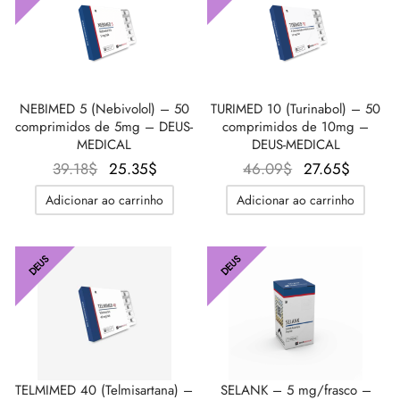
NEBIMED 5 (Nebivolol) – 50
TURIMED 10 (Turinabol) – 50
comprimidos de 5mg – DEUS-
comprimidos de 10mg –
MEDICAL
DEUS-MEDICAL
O
O
O preço
O
39.18
$
25.35
$
46.09
$
27.65
$
preço
preço
original
preço
Adicionar ao carrinho
Adicionar ao carrinho
original
atual é:
era:
atual é
era:
25.35$.
46.09$.
27.65$
39.18$.
DEUS
DEUS
TELMIMED 40 (Telmisartana) –
SELANK – 5 mg/frasco –