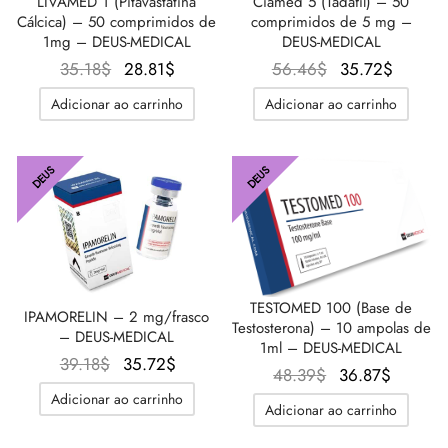
LIVAMED 1 (Pitavastatina
Ciamed 5 (Tadafil) – 50
Cálcica) – 50 comprimidos de
comprimidos de 5 mg –
1mg – DEUS-MEDICAL
DEUS-MEDICAL
O
O
O preço
O
35.18
$
28.81
$
56.46
$
35.72
$
preço
preço
original
preço
Adicionar ao carrinho
Adicionar ao carrinho
original
atual é:
era:
atual é
era:
28.81$.
56.46$.
35.72$
35.18$.
DEUS
DEUS
TESTOMED 100 (Base de
IPAMORELIN – 2 mg/frasco
Testosterona) – 10 ampolas de
– DEUS-MEDICAL
1ml – DEUS-MEDICAL
O
O
39.18
$
35.72
$
O
O
48.39
$
36.87
$
preço
preço
preço
preço
Adicionar ao carrinho
Adicionar ao carrinho
original
atual é:
original
atual é:
era:
35.72$.