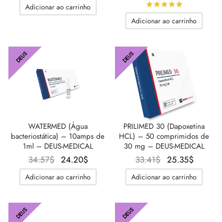
preço
preço
preço
preço
Avaliado
d
Adicionar ao carrinho
original
atual é:
original
atual é
Adicionar ao carrinho
era:
17.28$.
era:
23.04$
31.11$.
33.41$.
DEUS
DEUS
WATERMED (Água
PRILIMED 30 (Dapoxetina
bacteriostática) – 10amps de
HCL) – 50 comprimidos de
1ml – DEUS-MEDICAL
30 mg – DEUS-MEDICAL
O
O preço
O
O
34.57
$
24.20
$
33.41
$
25.35
$
preço
atual é:
preço
preço
Adicionar ao carrinho
Adicionar ao carrinho
original
24.20$.
original
atual é
era:
era:
25.35$
34.57$.
33.41$.
DEUS
DEUS