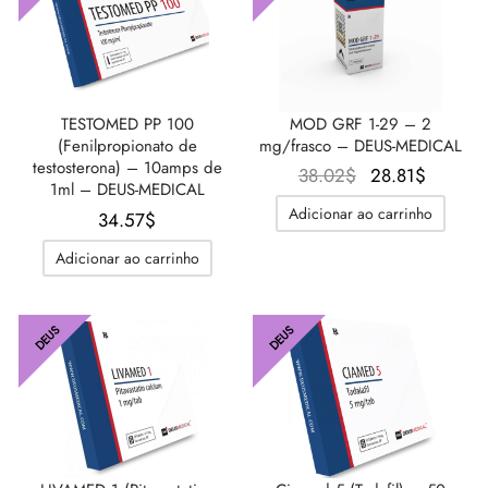
TESTOMED PP 100
MOD GRF 1-29 – 2
(Fenilpropionato de
mg/frasco – DEUS-MEDICAL
testosterona) – 10amps de
O
O
38.02
$
28.81
$
1ml – DEUS-MEDICAL
preço
preço
Adicionar ao carrinho
34.57
$
original
atual é:
era:
28.81$
Adicionar ao carrinho
38.02$.
DEUS
DEUS