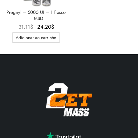
GAS INT. 🌍
OPHARMA-EUA 🇺🇸
 🇪🇺 🌍
 Durabolin (Decanoato De Nandrolona)
bolan (Trembolona Hexa)
tato De Testosterona
abol Oral (metandienona)
ura T3 / T4
Gonadotrofina
(Hormônios Do Crescimento Humano)
-MGF
ytomel
866 – Ostarina
te De Perda De Peso
log
irmar Meu Pagamento
Pregnyl – 5000 UI – 1 frasco
– MSD
 🇪🇺 🌍
MA EUA 🇺🇸
ma/ SHREE/ POWERBOLIC – Ásia 🇺🇸 🌍
abol Injetável (metandienona)
ren
osterona Oral
testin (Fluoximesterona)
G
ídeos I
lão
41
evotiroxina
77 – Ibutamoren
te De Ganho De Massa
ewsletter
tcoin
O
O preço
31.11
$
24.20
$
preço
atual é:
Adicionar ao carrinho
ADA 🇪🇺
GAS INT. 🌍
SS-PHARMA 🇪🇺🌍
ura De Esteróides (injeção)
ionato De Testosterona
rdrol (Metasterona)
ozol (Femara)
deos II
P-2
rutide
rutide
140 – Testolona
te Para Ganho De Massa Magra
astrear Meu Pedido
 Cartão De Crédito
original
24.20$.
era:
OPHARMA-EU 🇪🇺
IMA / PHARMACOM INT. 🌍
IMA / PHARMACOM INT. 🌍
ção De Masteron (Drostanolona)
lpropionato De Testosterona
ura De Esteróides (oral)
adex (Tamoxifeno)
a De Peso
P-6
nk
glutida (Ozempic)
– Mastorin
te Feminino
dido Recebido
WU
31.11$.
ERAL-PHARMA 🇪🇺
ma/ SHREE/ POWERBOLIC – Ásia 🇺🇸 🌍
lpropionato De Nandrolona (NPP)
osterona Sustanon
finil
iron (Mesterolona)
acêutico
relina
glutida (Ozempic)
epatide (Mounjaro)
 Andarine
otos Da Embalagem
MG
MA / SOMATROP 🇪🇺
obolan Injetável (metenolona)
canoato De Testosterona
l-Trembolona (Oral)
eção Do Fígado
as Sexuais
gmento De HGH
ax
009 – Estenabólico
aliações
IA
RMA-EU 🇪🇺
bolonas
 T4 / T6
utan
morelin
1 – Miostina
ransferência Bancária
ME-PHARMA 🇪🇺
ato De Trestolona (MENT)
obolan Oral (acetato De Metenolona)
Ms
orelina
sina Alfa
elle (USA)
SS-PHARMA 🇪🇺🌍
rol Injetável (estanozolol)
ctil (Sibutramina)
arnitina (L-Carnitina)
sina Beta TB-500
VENMO (USA)