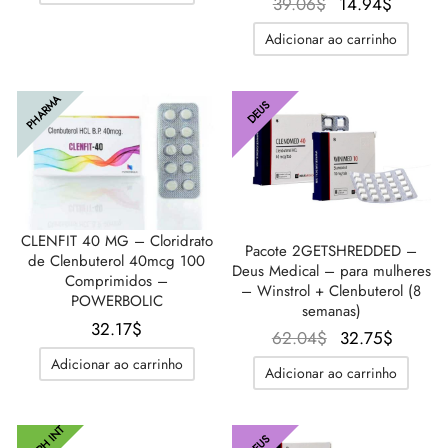
O
O
39.06
$
14.94
$
preço
preço
Adicionar ao carrinho
original
atual é
era:
14.94$
39.06$.
PHARMA
DEUS
CLENFIT 40 MG – Cloridrato
Pacote 2GETSHREDDED –
de Clenbuterol 40mcg 100
Deus Medical – para mulheres
Comprimidos –
– Winstrol + Clenbuterol (8
POWERBOLIC
semanas)
32.17
$
O preço
O
62.04
$
32.75
$
original
preço
Adicionar ao carrinho
Adicionar ao carrinho
era:
atual é
62.04$.
32.75$
UL/PH INT
DEUS