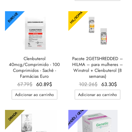
HIL/SOMA
EURO-UE
Clenbuterol
Pacote 2GETSHREDDED –
40mcg/Comprimido - 100
HILMA – para mulheres –
Comprimidos - Sachê -
Winstrol + Clenbuterol (8
Farmácias Euro
semanas)
O
O
O preço
O
67.79
$
60.89
$
102.26
$
63.30
$
preço
preço
original
preç
Adicionar ao carrinho
Adicionar ao carrinho
original
atual é:
era:
atual é
TAILANDÊS / GENÉTICO
era:
60.89$.
102.26$.
63.30
67.79$.
DRIADA