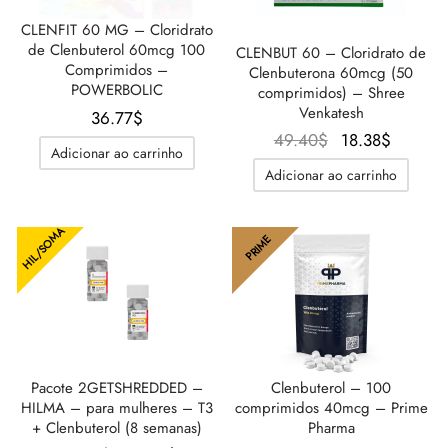
CLENFIT 60 MG – Cloridrato
de Clenbuterol 60mcg 100
CLENBUT 60 – Cloridrato de
Comprimidos –
Clenbuterona 60mcg (50
POWERBOLIC
comprimidos) – Shree
Venkatesh
36.77
$
O
O
49.40
$
18.38
$
Adicionar ao carrinho
preço
preço
Adicionar ao carrinho
original
atual é:
era:
18.38$.
HIL/SOMA
49.40$.
PRIME
Pacote 2GETSHREDDED –
Clenbuterol – 100
HILMA – para mulheres – T3
comprimidos 40mcg – Prime
+ Clenbuterol (8 semanas)
Pharma