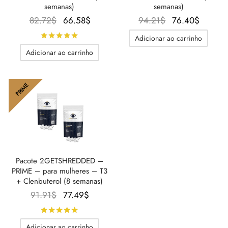
semanas)
semanas)
O
O
O
O
82.72
$
66.58
$
94.21
$
76.40
$
preço
preço
preço
preço
Avaliado
de 5
Adicionar ao carrinho
original
atual é:
original
atual é
Adicionar ao carrinho
era:
66.58$.
era:
76.40$
82.72$.
94.21$.
PRIME
Pacote 2GETSHREDDED –
PRIME – para mulheres – T3
+ Clenbuterol (8 semanas)
O
O
91.91
$
77.49
$
preço
preço
Avaliado
de 5
original
atual é:
Adicionar ao carrinho