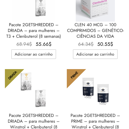
Pacote 2GETSHREDDED –
CLEN 40 MCG – 100
DRIADA – para mulheres –
COMPRIMIDOS – GENÉTICO-
T3 + Clenbuterol (8 semanas)
CIÊNCIAS DA VIDA
O
O preço
O
O preç
68.94
$
55.66
$
64.34
$
50.55
$
preço
atual é:
preço
atual é
Adicionar ao carrinho
Adicionar ao carrinho
original
55.66$.
original
50.55$
era:
era:
68.94$.
64.34$.
DRIADA
PRIME
Pacote 2GETSHREDDED –
Pacote 2GETSHREDDED –
DRIADA – para mulheres –
PRIME – para mulheres –
Winstrol + Clenbuterol (8
Winstrol + Clenbuterol (8