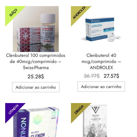
31.02$.
34.47$.
ANDROLEX
SUÍÇO
Clenbuterol 100 comprimidos
Clenbuterol 40
de 40mcg/comprimido –
mcg/comprimido –
Swiss-Pharma
ANDROLEX
O
O
36.77
$
27.57
$
25.28
$
preço
preço
Adicionar ao carrinho
Adicionar ao carrinho
original
atual é:
era:
27.57$
36.77$.
UTINON
DRIADA