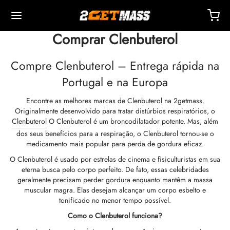
Comprar Clenbuterol
Compre Clenbuterol – Entrega rápida na
Portugal e na Europa
Encontre as melhores marcas de Clenbuterol na 2getmass.
Back
Back
Back
Back
Back
Back
Back
Back
Back
Back
Back
Back
Back
Back
Back
Back
Back
Back
Back
Originalmente desenvolvido para tratar distúrbios respiratórios, o
Clenbuterol
O Clenbuterol é um broncodilatador potente. Mas, além
dos seus benefícios para a respiração, o Clenbuterol tornou-se o
OPA 🇪🇺
 🇺🇸
NDO 🌍
TÁVEIS
ção De Masteron (Drostanolona)
mbolonas
TOSTERONAS
IS
 T4 / T6
TEÇÕES
TROS
sórios De Injeção
ídeos I
ídeos II
da De Peso
Ms
OTE
ato
Pagamento
medicamento mais popular para perda de gordura eficaz.
O Clenbuterol é usado por estrelas de cinema e fisiculturistas em sua
o, Entrega E Varejo Por Armazém
o, Entrega E Varejo Por Armazém
o, Entrega E Varejo Por Armazém
pionato De Testosterona (DHB)
eron (Drostanolona) Enantato
ato De Trembolona
 De Testosterona (Suspensão)
rol (oximetolona) Oral
ytomel
idex (Anastrozol)
sórios De Injeção
ngas Para Injeção Intramuscular
r
 GRF 1-29
buterol
-105
te Antienvelhecimento
entral De Suporte
dos De Pagamento
eterna busca pelo corpo perfeito. De fato, essas celebridades
geralmente precisam perder gordura enquanto mantêm a massa
muscular magra. Elas desejam alcançar um corpo esbelto e
nticidade
nticidade
nticidade
ção De Anadrol (oximetolona)
ionato De Masteron (Drostanolona)
 De Trembolona
e De Testosterona
ar (Oxandrolona)
evotiroxina
id (Clomifeno)
ético
ngas Para Injeção Subcutânea
157
AVRAS-C
ctil (Sibutramina)
0516 – Cardarine
te De Resistência
reinamento
he Um Desconto
tonificado no menor tempo possível.
Como o Clenbuterol funciona?
ROLEX 🇪🇺
GAS 🇺🇸
GAS INT. 🌍
enona (Equipoise)
tato De Trembolona
onato De Testosterona
buterol
estano (Aromasin)
enação Sanguínea EPO
 Bacteriostática
ocina
utamol
– Ligandol
te De Força
Q – Perguntas Frequentes
r Pelo Meu Pedido