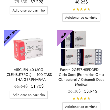
O
O
75.83
$
39.29
$
48.25
$
preço
preço
Avaliado
d
Adicionar ao carrinho
original
atual é:
Adicionar ao carrinho
era:
39.29$.
75.83$.
TAILANDÊS / GENÉTICO
DEUS
Pacote 2GETSHREDDED –
AIRCLEN 40 MCG
Ciclo Seco (Esteroides Orais
(CLENBUTEROL) – 100 TABS
Clenbuterol / Cytomel) Deus
– THAIGER-PHARMA
Medical
O preço
O
66.64
$
51.70
$
O preço
O
126.38
$
58.94
$
original
preço
Adicionar ao carrinho
original
preç
era:
atual é:
Avaliado
d
era:
atual é
66.64$.
51.70$.
Adicionar ao carrinho
126.38$.
58.94