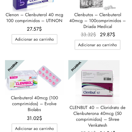
Clenon – Clenbuterol 40 mcg
Clenbutos – Clenbuterol
100 comprimidos – UTINON
40mcg – 100comprimidos –
Driada Medical
27.57
$
O
O
33.32
$
29.87
$
Adicionar ao carrinho
preço
preço
Adicionar ao carrinho
original
atual é:
era:
29.87$
33.32$.
PHARMA
PHARMA
Clenbuterol 40mcg (100
comprimidos) – Evolve
CLENBUT 40 – Cloridrato de
Biolabs
Clenbuterona 40mcg (50
31.02
$
comprimidos) – Shree
Venkatesh
Adicionar ao carrinho