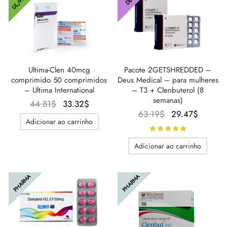
Pacote 2GETSHREDDED –
Ultima-Clen 40mcg
Deus Medical – para mulheres
comprimido 50 comprimidos
– T3 + Clenbuterol (8
– Ultima International
semanas)
O
O
44.81
$
33.32
$
O
O
63.19
$
29.47
$
preço
preço
Adicionar ao carrinho
preço
preço
original
atual é:
Avaliado
d
original
atual é
era:
33.32$.
Adicionar ao carrinho
era:
29.47$
44.81$.
63.19$.
PHARMA
PHARMA