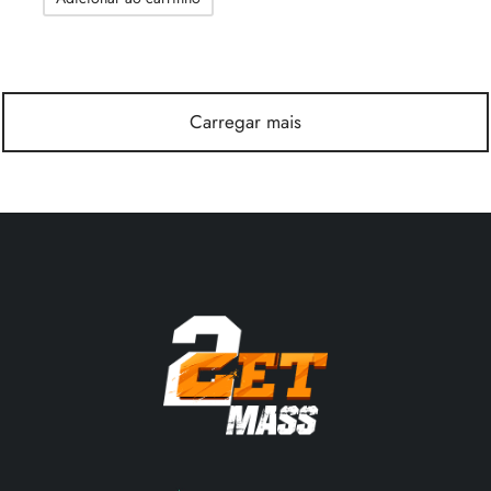
era:
77.49$.
91.91$.
Carregar mais