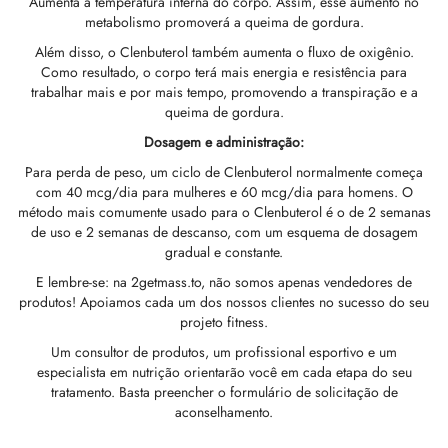
Aumenta a temperatura interna do corpo. Assim, esse aumento no
metabolismo promoverá a queima de gordura.
GAS INT. 🌍
OPHARMA-EUA 🇺🇸
 🇪🇺 🌍
 Durabolin (Decanoato De Nandrolona)
bolan (Trembolona Hexa)
tato De Testosterona
abol Oral (metandienona)
ura T3 / T4
Gonadotrofina
(Hormônios Do Crescimento Humano)
-MGF
ytomel
866 – Ostarina
te De Perda De Peso
log
irmar Meu Pagamento
Além disso, o Clenbuterol também aumenta o fluxo de oxigênio.
Como resultado, o corpo terá mais energia e resistência para
 🇪🇺 🌍
MA EUA 🇺🇸
ma/ SHREE/ POWERBOLIC – Ásia 🇺🇸 🌍
abol Injetável (metandienona)
ren
osterona Oral
testin (Fluoximesterona)
G
ídeos I
lão
41
evotiroxina
77 – Ibutamoren
te De Ganho De Massa
ewsletter
tcoin
trabalhar mais e por mais tempo, promovendo a transpiração e a
queima de gordura.
ADA 🇪🇺
GAS INT. 🌍
SS-PHARMA 🇪🇺🌍
ura De Esteróides (injeção)
ionato De Testosterona
rdrol (Metasterona)
ozol (Femara)
deos II
P-2
rutide
rutide
140 – Testolona
te Para Ganho De Massa Magra
astrear Meu Pedido
 Cartão De Crédito
Dosagem e administração:
Para perda de peso, um ciclo de Clenbuterol normalmente começa
OPHARMA-EU 🇪🇺
IMA / PHARMACOM INT. 🌍
IMA / PHARMACOM INT. 🌍
ção De Masteron (Drostanolona)
lpropionato De Testosterona
ura De Esteróides (oral)
adex (Tamoxifeno)
a De Peso
P-6
nk
glutida (Ozempic)
– Mastorin
te Feminino
dido Recebido
WU
com 40 mcg/dia para mulheres e 60 mcg/dia para homens. O
método mais comumente usado para o Clenbuterol é o de 2 semanas
de uso e 2 semanas de descanso, com um esquema de dosagem
ERAL-PHARMA 🇪🇺
ma/ SHREE/ POWERBOLIC – Ásia 🇺🇸 🌍
lpropionato De Nandrolona (NPP)
osterona Sustanon
finil
iron (Mesterolona)
acêutico
relina
glutida (Ozempic)
epatide (Mounjaro)
 Andarine
otos Da Embalagem
MG
gradual e constante.
E lembre-se: na 2getmass.to, não somos apenas vendedores de
MA / SOMATROP 🇪🇺
obolan Injetável (metenolona)
canoato De Testosterona
l-Trembolona (Oral)
eção Do Fígado
as Sexuais
gmento De HGH
ax
009 – Estenabólico
aliações
IA
produtos! Apoiamos cada um dos nossos clientes no sucesso do seu
projeto fitness.
RMA-EU 🇪🇺
bolonas
 T4 / T6
utan
morelin
1 – Miostina
ransferência Bancária
Um consultor de produtos, um profissional esportivo e um
especialista em nutrição orientarão você em cada etapa do seu
ME-PHARMA 🇪🇺
ato De Trestolona (MENT)
obolan Oral (acetato De Metenolona)
Ms
orelina
sina Alfa
elle (USA)
tratamento. Basta preencher o formulário de solicitação de
aconselhamento.
SS-PHARMA 🇪🇺🌍
rol Injetável (estanozolol)
ctil (Sibutramina)
arnitina (L-Carnitina)
sina Beta TB-500
VENMO (USA)