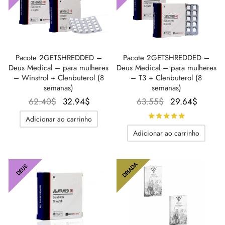
IGER / GENETIC 🇪🇺
utamol
notan
epatide (Mounjaro)
CO 🇪🇺
ato De Estenbolona
F
torelina GnRH
Pacote 2GETSHREDDED –
Pacote 2GETSHREDDED –
Deus Medical – para mulheres
Deus Medical – para mulheres
NON 🇪🇺
nabol Oral
– Winstrol + Clenbuterol (8
– T3 + Clenbuterol (8
semanas)
semanas)
O preço
O
O
O
62.40
$
32.94
$
63.55
$
29.64
$
IMA / PHARMACOM INT. 🌍
trol (Estanozolol) Oral
original
preço
preço
preço
Avaliado
d
Adicionar ao carrinho
era:
atual é:
original
atual é
Adicionar ao carrinho
62.40$.
32.94$.
era:
29.64$
63.55$.
DRIADA
DEUS