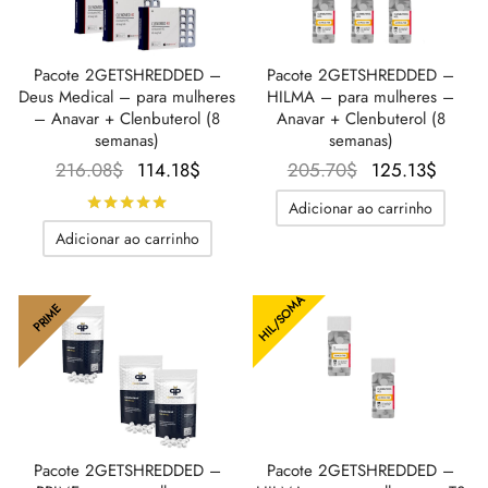
Pacote 2GETSHREDDED –
Pacote 2GETSHREDDED –
Deus Medical – para mulheres
HILMA – para mulheres –
– Anavar + Clenbuterol (8
Anavar + Clenbuterol (8
semanas)
semanas)
O preço
O preço
O preço
O pr
216.08
$
114.18
$
205.70
$
125.13
$
original
atual é:
original
atual
Avaliado
de 5
Adicionar ao carrinho
era:
114.18$.
era:
125.1
Adicionar ao carrinho
216.08$.
205.70$.
HIL/SOMA
PRIME
Pacote 2GETSHREDDED –
Pacote 2GETSHREDDED –