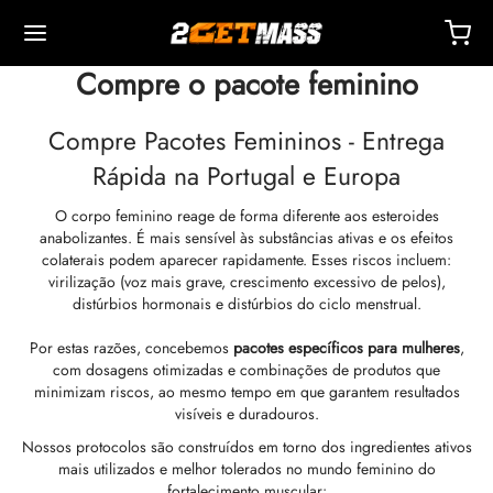
Compre o pacote feminino
Compre Pacotes Femininos - Entrega
Rápida na Portugal e Europa
O corpo feminino reage de forma diferente aos esteroides
Back
Back
Back
Back
Back
Back
Back
Back
Back
Back
Back
Back
Back
Back
Back
Back
Back
Back
Back
anabolizantes. É mais sensível às substâncias ativas e os efeitos
colaterais podem aparecer rapidamente. Esses riscos incluem:
virilização (voz mais grave, crescimento excessivo de pelos),
OPA 🇪🇺
 🇺🇸
NDO 🌍
TÁVEIS
ção De Masteron (Drostanolona)
mbolonas
TOSTERONAS
IS
 T4 / T6
TEÇÕES
TROS
sórios De Injeção
ídeos I
ídeos II
da De Peso
Ms
OTE
ato
Pagamento
distúrbios hormonais e distúrbios do ciclo menstrual.
Por estas razões, concebemos
pacotes específicos para mulheres
,
o, Entrega E Varejo Por Armazém
o, Entrega E Varejo Por Armazém
o, Entrega E Varejo Por Armazém
pionato De Testosterona (DHB)
eron (Drostanolona) Enantato
ato De Trembolona
 De Testosterona (Suspensão)
rol (oximetolona) Oral
ytomel
idex (Anastrozol)
sórios De Injeção
ngas Para Injeção Intramuscular
r
 GRF 1-29
buterol
-105
te Antienvelhecimento
entral De Suporte
dos De Pagamento
com dosagens otimizadas e combinações de produtos que
minimizam riscos, ao mesmo tempo em que garantem resultados
nticidade
nticidade
nticidade
ção De Anadrol (oximetolona)
ionato De Masteron (Drostanolona)
 De Trembolona
e De Testosterona
ar (Oxandrolona)
evotiroxina
id (Clomifeno)
ético
ngas Para Injeção Subcutânea
157
AVRAS-C
ctil (Sibutramina)
0516 – Cardarine
te De Resistência
reinamento
he Um Desconto
visíveis e duradouros.
Nossos protocolos são construídos em torno dos ingredientes ativos
ROLEX 🇪🇺
GAS 🇺🇸
GAS INT. 🌍
enona (Equipoise)
tato De Trembolona
onato De Testosterona
buterol
estano (Aromasin)
enação Sanguínea EPO
 Bacteriostática
ocina
utamol
– Ligandol
te De Força
Q – Perguntas Frequentes
r Pelo Meu Pedido
mais utilizados e melhor tolerados no mundo feminino do
fortalecimento muscular: