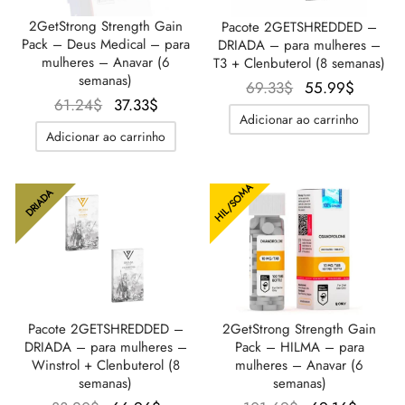
2GetStrong Strength Gain
Pacote 2GETSHREDDED –
Pack – Deus Medical – para
DRIADA – para mulheres –
mulheres – Anavar (6
T3 + Clenbuterol (8 semanas)
semanas)
O
O preç
69.33
$
55.99
$
O
O
61.24
$
37.33
$
preço
atual é
Adicionar ao carrinho
preço
preço
original
55.99$
Adicionar ao carrinho
original
atual é:
era:
era:
37.33$.
69.33$.
HIL/SOMA
61.24$.
DRIADA
Pacote 2GETSHREDDED –
2GetStrong Strength Gain
DRIADA – para mulheres –
Pack – HILMA – para
Winstrol + Clenbuterol (8
mulheres – Anavar (6
semanas)
semanas)