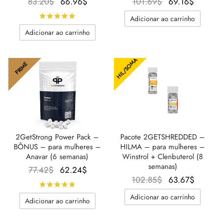
O
O preço
O preço
O
83.20
$
66.96
$
101.69
$
69.16
$
preço
atual é:
original
preço
Avaliado
de 5
Adicionar ao carrinho
original
66.96$.
era:
atual é
Adicionar ao carrinho
era:
101.69$.
69.16$
83.20$.
HIL/SOMA
PRIME
2GetStrong Power Pack –
Pacote 2GETSHREDDED –
BÔNUS – para mulheres –
HILMA – para mulheres –
Anavar (6 semanas)
Winstrol + Clenbuterol (8
semanas)
O
O preço
77.42
$
62.24
$
O preço
O
102.85
$
63.67
$
preço
atual é:
Avaliado
de 5
original
preç
original
62.24$.
Adicionar ao carrinho
Adicionar ao carrinho
era:
atual é
era:
102.85$.
63.67$
77.42$.