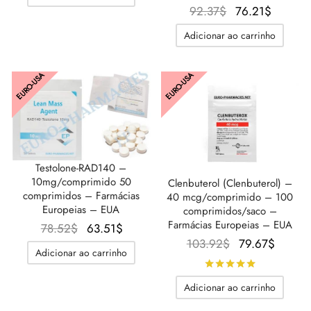
O
O
92.37
$
76.21
$
preço
preço
Adicionar ao carrinho
original
atual é:
era:
76.21$
EURO-USA
EURO-USA
92.37$.
Testolone-RAD140 –
10mg/comprimido 50
Clenbuterol (Clenbuterol) –
comprimidos – Farmácias
40 mcg/comprimido – 100
Europeias – EUA
comprimidos/saco –
Farmácias Europeias – EUA
O
O
78.52
$
63.51
$
O preço
O
103.92
$
79.67
$
preço
preço
Adicionar ao carrinho
original
preço
original
atual é:
Avaliado
d
era:
atual é
era:
63.51$.
Adicionar ao carrinho
103.92$.
79.67$
78.52$.