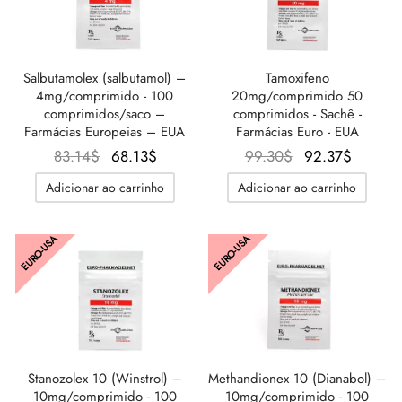
Salbutamolex (salbutamol) –
Tamoxifeno
4mg/comprimido - 100
20mg/comprimido 50
comprimidos/saco –
comprimidos - Sachê -
Farmácias Europeias – EUA
Farmácias Euro - EUA
O
O
O
O
83.14
$
68.13
$
99.30
$
92.37
$
preço
preço
preço
preço
Adicionar ao carrinho
Adicionar ao carrinho
original
atual é:
original
atual é
era:
68.13$.
era:
92.37$
EURO-USA
EURO-USA
83.14$.
99.30$.
Stanozolex 10 (Winstrol) –
Methandionex 10 (Dianabol) –
10mg/comprimido - 100
10mg/comprimido - 100