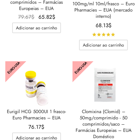
comprimidos – Farmácias
100mg/ml 10ml/frasco – Euro
Europeias – EUA
Pharmacies – EUA (mercado
O
O
interno)
79.67
$
65.82
$
preço
preço
68.13
$
Adicionar ao carrinho
original
atual é:
Avaliado
d
era:
65.82$.
Adicionar ao carrinho
79.67$.
EURO-USA
EURO-USA
Clomixina (Clomid) –
Eurigil HCG 5000UI 1 frasco-
50mg/comprimido - 50
Euro Pharmacies – EUA
comprimidos/saco –
76.17
$
Farmácias Europeias – EUA
Doméstico
Adicionar ao carrinho