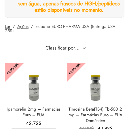
sem água, apenas frascos de HGH/peptídeos
estão disponíveis no momento.
IGER / GENETIC 🇪🇺
utamol
notan
epatide (Mounjaro)
Lar
/
Ações
/
Estoque EURO-PHARMA USA (Entrega USA
CO 🇪🇺
ato De Estenbolona
F
torelina GnRH
25$)
NON 🇪🇺
nabol Oral
IMA / PHARMACOM INT. 🌍
trol (Estanozolol) Oral
EURO-USA
EURO-USA
Ipamorelin 2mg – Farmácias
Timosina Beta(TB4) Tb-500 2
Euro – EUA
mg – Farmácias Euro – EUA
Doméstico
42.72
$
O
O
73.90
$
43.88
$