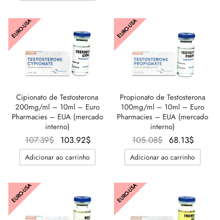
era:
80.83$
EURO-USA
EURO-USA
98.15$.
Cipionato de Testosterona
Propionato de Testosterona
200mg/ml – 10ml – Euro
100mg/ml – 10ml – Euro
Pharmacies – EUA (mercado
Pharmacies – EUA (mercado
interno)
interno)
O preço
O preço
O preço
O
107.39
$
103.92
$
105.08
$
68.13
$
original
atual é:
original
preço
Adicionar ao carrinho
Adicionar ao carrinho
era:
103.92$.
era:
atual é
107.39$.
105.08$.
68.13$
EURO-USA
EURO-USA