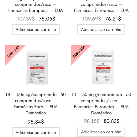
comprimidos/saco –
comprimidos/saco –
Farmácias Europeias – EUA
Farmácias Europeias – EUA
O preço
O
O preço
O
107.39
$
75.05
$
109.69
$
76.21
$
original
preço
original
preço
Adicionar ao carrinho
Adicionar ao carrinho
era:
atual é:
era:
atual é
107.39$.
75.05$.
109.69$.
76.21$
EURO-USA
EURO-USA
T4 – 50mcg/comprimido - 50
T3 – 50mcg/comprimido - 50
comprimidos/saco –
comprimidos/saco –
Farmácias Euro – EUA
Farmácias Europeias – EUA
Doméstico
Doméstico
O
O
98.15
$
80.83
$
95.84
$
preço
preço
Adicionar ao carrinho
Adicionar ao carrinho
original
atual é: