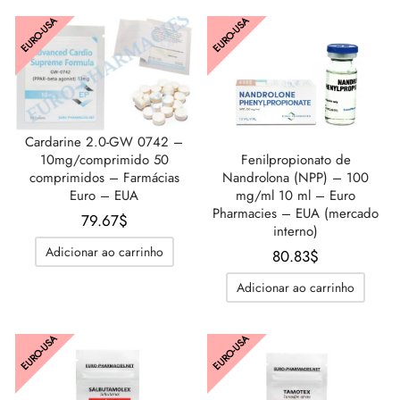
EURO-USA
EURO-USA
Cardarine 2.0-GW 0742 –
10mg/comprimido 50
Fenilpropionato de
comprimidos – Farmácias
Nandrolona (NPP) – 100
Euro – EUA
mg/ml 10 ml – Euro
Pharmacies – EUA (mercado
79.67
$
interno)
Adicionar ao carrinho
80.83
$
Adicionar ao carrinho
EURO-USA
EURO-USA