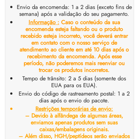
Envio da encomenda: 1 a 2 dias (exceto fins de
GAS INT. 🌍
OPHARMA-EUA 🇺🇸
 🇪🇺 🌍
 Durabolin (Decanoato De Nandrolona)
bolan (Trembolona Hexa)
tato De Testosterona
abol Oral (metandienona)
ura T3 / T4
Gonadotrofina
(Hormônios Do Crescimento Humano)
-MGF
ytomel
866 – Ostarina
te De Perda De Peso
log
irmar Meu Pagamento
semana) após a validação do seu pagamento.
Informação :
Caso o conteúdo da sua
 🇪🇺 🌍
MA EUA 🇺🇸
ma/ SHREE/ POWERBOLIC – Ásia 🇺🇸 🌍
abol Injetável (metandienona)
ren
osterona Oral
testin (Fluoximesterona)
G
ídeos I
lão
41
evotiroxina
77 – Ibutamoren
te De Ganho De Massa
ewsletter
tcoin
encomenda esteja faltando ou o produto
recebido esteja incorreto, você deverá entrar
ADA 🇪🇺
GAS INT. 🌍
SS-PHARMA 🇪🇺🌍
ura De Esteróides (injeção)
ionato De Testosterona
rdrol (Metasterona)
ozol (Femara)
deos II
P-2
rutide
rutide
140 – Testolona
te Para Ganho De Massa Magra
astrear Meu Pedido
 Cartão De Crédito
em contato com o nosso serviço de
atendimento ao cliente em até 10 dias após o
recebimento da encomenda. Após esse
OPHARMA-EU 🇪🇺
IMA / PHARMACOM INT. 🌍
IMA / PHARMACOM INT. 🌍
ção De Masteron (Drostanolona)
lpropionato De Testosterona
ura De Esteróides (oral)
adex (Tamoxifeno)
a De Peso
P-6
nk
glutida (Ozempic)
– Mastorin
te Feminino
dido Recebido
WU
período, não poderemos mais reenviar ou
trocar os produtos incorretos.
ERAL-PHARMA 🇪🇺
ma/ SHREE/ POWERBOLIC – Ásia 🇺🇸 🌍
lpropionato De Nandrolona (NPP)
osterona Sustanon
finil
iron (Mesterolona)
acêutico
relina
glutida (Ozempic)
epatide (Mounjaro)
 Andarine
otos Da Embalagem
MG
Tempo de trânsito: 2 a 5 dias (somente dos
EUA para os EUA).
MA / SOMATROP 🇪🇺
obolan Injetável (metenolona)
canoato De Testosterona
l-Trembolona (Oral)
eção Do Fígado
as Sexuais
gmento De HGH
ax
009 – Estenabólico
aliações
IA
Envio do código de rastreamento postal: 1 a 2
dias após o envio do pacote
.
RMA-EU 🇪🇺
bolonas
 T4 / T6
utan
morelin
1 – Miostina
ransferência Bancária
Restrições temporárias de envio:
– Devido à alfândega de algumas áreas,
ME-PHARMA 🇪🇺
ato De Trestolona (MENT)
obolan Oral (acetato De Metenolona)
Ms
orelina
sina Alfa
elle (USA)
enviamos apenas produtos sem suas
caixas/embalagens originais.
– Além disso, HGH/peptídeos serão enviados
SS-PHARMA 🇪🇺🌍
rol Injetável (estanozolol)
ctil (Sibutramina)
arnitina (L-Carnitina)
sina Beta TB-500
VENMO (USA)