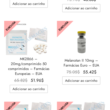
Adicionar ao carrinho
preço
preço
Adicionar ao carrinho
original
atual é:
era:
43.88$
EURO-USA
EURO-USA
73.90$.
MK2866 –
Melanotan II 10mg –
20mg/comprimido 50
Farmácias Euro – EUA
comprimidos – Farmácias
O
O preç
75.05
$
55.42
$
Europeias – EUA
preço
atual é
O
O
65.82
$
51.96
$
Adicionar ao carrinho
original
55.42$
preço
preço
Adicionar ao carrinho
era:
original
atual é:
75.05$.
era:
51.96$.
EURO-USA
EURO-USA
65.82$.