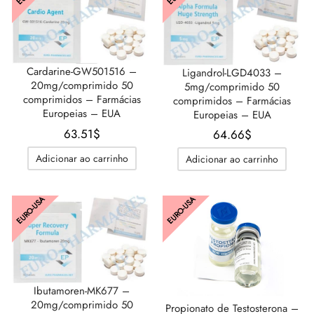
Cardarine-GW501516 –
Ligandrol-LGD4033 –
20mg/comprimido 50
5mg/comprimido 50
comprimidos – Farmácias
comprimidos – Farmácias
Europeias – EUA
Europeias – EUA
63.51
$
64.66
$
Adicionar ao carrinho
Adicionar ao carrinho
EURO-USA
EURO-USA
Ibutamoren-MK677 –
20mg/comprimido 50
Propionato de Testosterona –