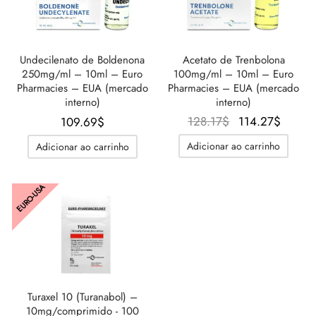
Undecilenato de Boldenona
Acetato de Trenbolona
250mg/ml – 10ml – Euro
100mg/ml – 10ml – Euro
Pharmacies – EUA (mercado
Pharmacies – EUA (mercado
interno)
interno)
O preço
O pre
128.17
$
114.27
$
109.69
$
original
atual 
Adicionar ao carrinho
Adicionar ao carrinho
era:
114.2
128.17$.
EURO-USA
Turaxel 10 (Turanabol) –
10mg/comprimido - 100