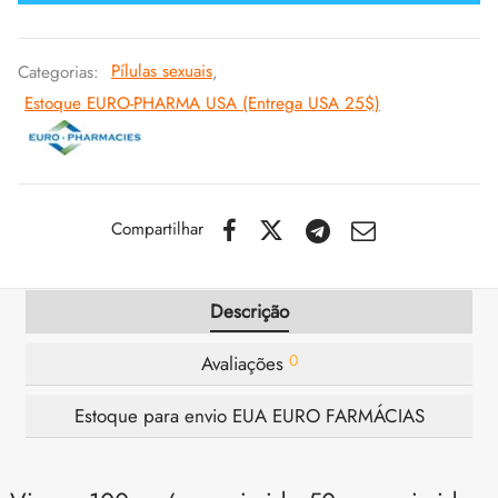
IGER / GENETIC 🇪🇺
utamol
notan
epatide (Mounjaro)
Categorias:
Pílulas sexuais
,
Estoque EURO-PHARMA USA (Entrega USA 25$)
CO 🇪🇺
ato De Estenbolona
F
torelina GnRH
NON 🇪🇺
nabol Oral
IMA / PHARMACOM INT. 🌍
trol (Estanozolol) Oral
Compartilhar
Descrição
0
Avaliações
Estoque para envio EUA EURO FARMÁCIAS