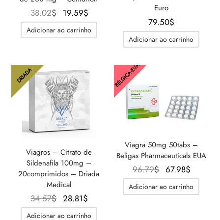
Euro
O
O
38.02
$
19.59
$
79.50
$
preço
preço
Adicionar ao carrinho
original
atual é:
Adicionar ao carrinho
era:
19.59$.
38.02$.
BÉLGICA-EUA
DRIADA
Viagra 50mg 50tabs –
Viagros – Citrato de
Beligas Pharmaceuticals EUA
Sildenafila 100mg –
O
O
96.79
$
67.98
$
20comprimidos – Driada
preço
preço
Medical
Adicionar ao carrinho
original
atual é:
O
O
34.57
$
28.81
$
era:
67.98$.
preço
preço
Adicionar ao carrinho
96.79$.