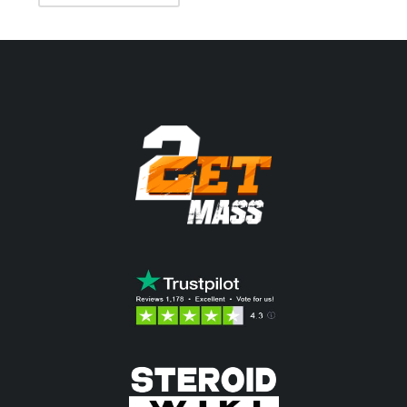
original
atual é:
era:
28.81$.
34.57$.