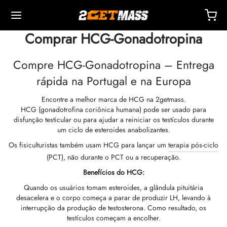
Comprar HCG-Gonadotropina
Compre HCG-Gonadotropina – Entrega
rápida na Portugal e na Europa
Encontre a melhor marca de HCG na 2getmass.
Back
Back
Back
Back
Back
Back
Back
Back
Back
Back
Back
Back
Back
Back
Back
Back
Back
Back
Back
HCG (gonadotrofina coriônica humana) pode ser usado para
disfunção testicular ou para ajudar a reiniciar os testículos durante
um ciclo de esteroides anabolizantes.
OPA 🇪🇺
 🇺🇸
NDO 🌍
TÁVEIS
ção De Masteron (Drostanolona)
mbolonas
TOSTERONAS
IS
 T4 / T6
TEÇÕES
TROS
sórios De Injeção
ídeos I
ídeos II
da De Peso
Ms
OTE
ato
Pagamento
Os fisiculturistas também usam HCG para lançar um
terapia pós-ciclo
(PCT), não durante o PCT ou a recuperação.
o, Entrega E Varejo Por Armazém
o, Entrega E Varejo Por Armazém
o, Entrega E Varejo Por Armazém
pionato De Testosterona (DHB)
eron (Drostanolona) Enantato
ato De Trembolona
 De Testosterona (Suspensão)
rol (oximetolona) Oral
ytomel
idex (Anastrozol)
sórios De Injeção
ngas Para Injeção Intramuscular
r
 GRF 1-29
buterol
-105
te Antienvelhecimento
entral De Suporte
dos De Pagamento
Benefícios do HCG:
Quando os usuários tomam esteroides, a glândula pituitária
nticidade
nticidade
nticidade
ção De Anadrol (oximetolona)
ionato De Masteron (Drostanolona)
 De Trembolona
e De Testosterona
ar (Oxandrolona)
evotiroxina
id (Clomifeno)
ético
ngas Para Injeção Subcutânea
157
AVRAS-C
ctil (Sibutramina)
0516 – Cardarine
te De Resistência
reinamento
he Um Desconto
desacelera e o corpo começa a parar de produzir LH, levando à
interrupção da produção de testosterona. Como resultado, os
ROLEX 🇪🇺
GAS 🇺🇸
GAS INT. 🌍
enona (Equipoise)
tato De Trembolona
onato De Testosterona
buterol
estano (Aromasin)
enação Sanguínea EPO
 Bacteriostática
ocina
utamol
– Ligandol
te De Força
Q – Perguntas Frequentes
r Pelo Meu Pedido
testículos começam a encolher.