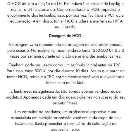
O HCG imitará a função do LH. Ele induzirá as células de Leydig a
GAS INT. 🌍
OPHARMA-EUA 🇺🇸
 🇪🇺 🌍
 Durabolin (Decanoato De Nandrolona)
bolan (Trembolona Hexa)
tato De Testosterona
abol Oral (metandienona)
ura T3 / T4
Gonadotrofina
(Hormônios Do Crescimento Humano)
-MGF
ytomel
866 – Ostarina
te De Perda De Peso
log
irmar Meu Pagamento
manter o LH funcionando. Como resultado, o HCG impedirá o
encolhimento dos testículos. Isso, por sua vez, facilitará a PCT ou a
recuperação. Além disso, tomar HCG ajudará a manter seu HPTA
 🇪🇺 🌍
MA EUA 🇺🇸
ma/ SHREE/ POWERBOLIC – Ásia 🇺🇸 🌍
abol Injetável (metandienona)
ren
osterona Oral
testin (Fluoximesterona)
G
ídeos I
lão
41
evotiroxina
77 – Ibutamoren
te De Ganho De Massa
ewsletter
tcoin
equilibrado.
Dosagem de HCG:
ADA 🇪🇺
GAS INT. 🌍
SS-PHARMA 🇪🇺🌍
ura De Esteróides (injeção)
ionato De Testosterona
rdrol (Metasterona)
ozol (Femara)
deos II
P-2
rutide
rutide
140 – Testolona
te Para Ganho De Massa Magra
astrear Meu Pedido
 Cartão De Crédito
A dosagem varia dependendo da dosagem de esteroides tomada
pelo usuário. Normalmente, recomenda-se tomar 250-500 UI, 2 a 3
OPHARMA-EU 🇪🇺
IMA / PHARMACOM INT. 🌍
IMA / PHARMACOM INT. 🌍
ção De Masteron (Drostanolona)
lpropionato De Testosterona
ura De Esteróides (oral)
adex (Tamoxifeno)
a De Peso
P-6
nk
glutida (Ozempic)
– Mastorin
te Feminino
dido Recebido
WU
vezes por semana durante um ciclo de esteroides anabolizantes.
Também pode ser usado como um estímulo inicial antes da TPC.
ERAL-PHARMA 🇪🇺
ma/ SHREE/ POWERBOLIC – Ásia 🇺🇸 🌍
lpropionato De Nandrolona (NPP)
osterona Sustanon
finil
iron (Mesterolona)
acêutico
relina
glutida (Ozempic)
epatide (Mounjaro)
 Andarine
otos Da Embalagem
MG
Para isso, tome 500 UI por dia durante 10 dias. Assim que parar de
tomar HCG, reinicie a TPC normalmente e você verá que voltar aos
trilhos será muito fácil.
MA / SOMATROP 🇪🇺
obolan Injetável (metenolona)
canoato De Testosterona
l-Trembolona (Oral)
eção Do Fígado
as Sexuais
gmento De HGH
ax
009 – Estenabólico
aliações
IA
E lembre-se: na 2getmass.to, não somos apenas vendedores de
produtos! Apoiamos cada um dos nossos clientes no sucesso do seu
RMA-EU 🇪🇺
bolonas
 T4 / T6
utan
morelin
1 – Miostina
ransferência Bancária
projeto fitness.
Um consultor de produtos, um profissional esportivo e um
ME-PHARMA 🇪🇺
ato De Trestolona (MENT)
obolan Oral (acetato De Metenolona)
Ms
orelina
sina Alfa
elle (USA)
especialista em nutrição orientarão você em cada etapa do seu
tratamento. Basta preencher o formulário de solicitação de
aconselhamento.
SS-PHARMA 🇪🇺🌍
rol Injetável (estanozolol)
ctil (Sibutramina)
arnitina (L-Carnitina)
sina Beta TB-500
VENMO (USA)