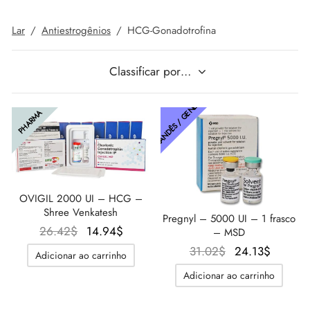
Lar
/
Antiestrogênios
/
HCG-Gonadotrofina
IGER / GENETIC 🇪🇺
utamol
notan
epatide (Mounjaro)
CO 🇪🇺
ato De Estenbolona
F
torelina GnRH
TAILANDÊS / GENÉTICO
NON 🇪🇺
nabol Oral
PHARMA
IMA / PHARMACOM INT. 🌍
trol (Estanozolol) Oral
OVIGIL 2000 UI – HCG –
Shree Venkatesh
Pregnyl – 5000 UI – 1 frasco
O preço
O
26.42
$
14.94
$
– MSD
original
preço
O
O
31.02
$
24.13
$
Adicionar ao carrinho
era:
atual é:
preço
preço
Adicionar ao carrinho
26.42$.
14.94$.
original
atual é:
era:
24.13$