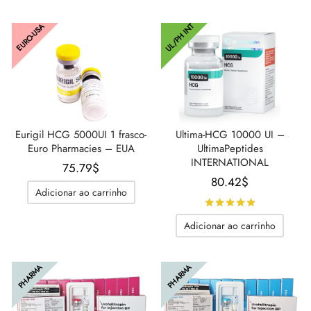
era:
33.32$.
68.93$.
UL/PH INT
EURO-USA
Eurigil HCG 5000UI 1 frasco-
Ultima-HCG 10000 UI –
Euro Pharmacies – EUA
UltimaPeptides
INTERNATIONAL
75.79
$
80.42
$
Adicionar ao carrinho
Avaliado
d
Adicionar ao carrinho
PHARMA
PHARMA