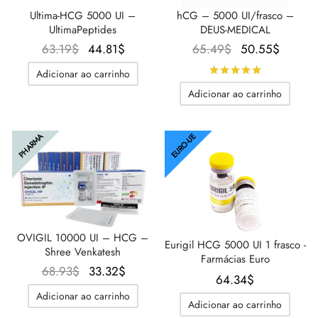
Ultima-HCG 5000 UI –
hCG – 5000 UI/frasco –
UltimaPeptides
DEUS-MEDICAL
O
O
O preço
O preç
63.19
$
44.81
$
65.49
$
50.55
$
preço
preço
original
atual é
Avaliado
d
Adicionar ao carrinho
original
atual é:
era:
50.55$
Adicionar ao carrinho
era:
44.81$.
65.49$.
63.19$.
PHARMA
EURO-UE
OVIGIL 10000 UI – HCG –
Eurigil HCG 5000 UI 1 frasco -
Shree Venkatesh
Farmácias Euro
O
O
68.93
$
33.32
$
64.34
$
preço
preço
Adicionar ao carrinho
Adicionar ao carrinho
original
atual é: