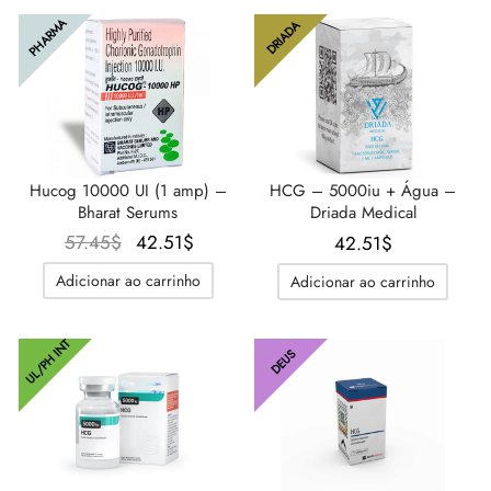
52.85$.
51.70$.
PHARMA
DRIADA
Hucog 10000 UI (1 amp) –
HCG – 5000iu + Água –
Bharat Serums
Driada Medical
O
O
57.45
$
42.51
$
42.51
$
preço
preço
Adicionar ao carrinho
Adicionar ao carrinho
original
atual é:
era:
42.51$.
UL/PH INT
57.45$.
DEUS