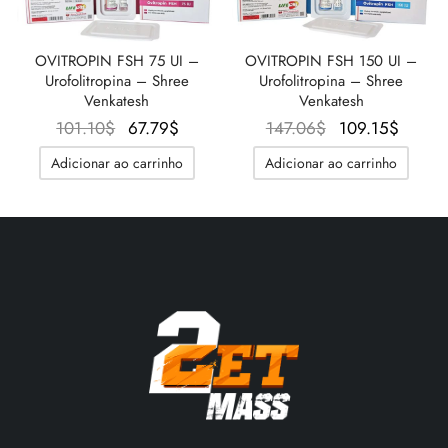
OVITROPIN FSH 75 UI –
OVITROPIN FSH 150 UI –
Urofolitropina – Shree
Urofolitropina – Shree
Venkatesh
Venkatesh
O preço
O
O preço
O pre
101.10
$
67.79
$
147.06
$
109.15
$
original
preço
original
atual 
Adicionar ao carrinho
Adicionar ao carrinho
era:
atual é:
era:
109.1
101.10$.
67.79$.
147.06$.