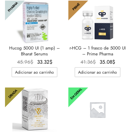
31.02$.
PHARMA
PRIME
Hucog 5000 UI (1 amp) –
r-HCG – 1 frasco de 5000 UI
Bharat Serums
– Prime Pharma
O preço
O
O
O
45.96
$
33.32
$
41.36
$
35.08
$
original
preço
preço
preço
Adicionar ao carrinho
Adicionar ao carrinho
era:
atual é:
original
atual é
45.96$.
33.32$.
era:
35.08$
EM GERAL
41.36$.
DRIADA