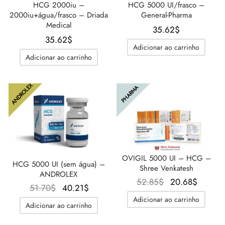
HCG 2000iu –
HCG 5000 UI/frasco –
2000iu+água/frasco – Driada
General-Pharma
Medical
35.62
$
35.62
$
Adicionar ao carrinho
Adicionar ao carrinho
ANDROLEX
PHARMA
OVIGIL 5000 UI – HCG –
HCG 5000 UI (sem água) –
Shree Venkatesh
ANDROLEX
O
O
52.85
$
20.68
$
O
O
51.70
$
40.21
$
preço
preço
preço
preço
Adicionar ao carrinho
Adicionar ao carrinho
original
atual é
original
atual é:
era:
20.68$
era:
40.21$.