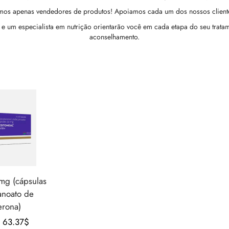
omos apenas vendedores de produtos! Apoiamos cada um dos nossos clientes
 e um especialista em nutrição orientarão você em cada etapa do seu tratam
aconselhamento.
mg (cápsulas
anoato de
erona)
O
O
63.37
$