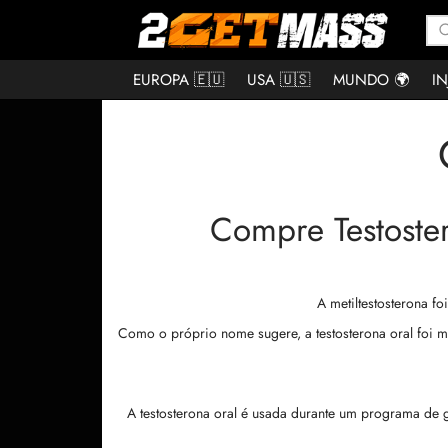
EUROPA 🇪🇺
USA 🇺🇸
MUNDO 🌍
IN
Compre Testoste
A metiltestosterona fo
Como o próprio nome sugere, a testosterona oral foi mo
A testosterona oral é usada durante um programa de 