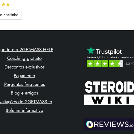
preço
preço
Avaliado
de 5
original
atual é:
o carrinho
era:
63.37$.
80.65$.
uporte em 2GETMASS.HELP
Coaching gratuito
Descontos exclusivos
Pagamento
Perguntas frequentes
Blog e artigos
valiações de 2GETMASS.to
Boletim informativo