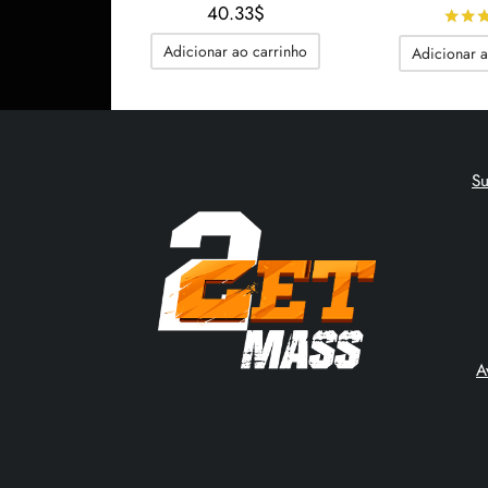
40.33
$
Adicionar ao carrinho
Adicionar a
S
A