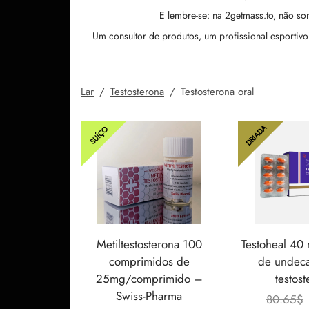
E lembre-se: na 2getmass.to, não s
Um consultor de produtos, um profissional esportivo
Lar
/
Testosterona
/
Testosterona oral
DRIADA
SUÍÇO
Metiltestosterona 100
Testoheal 40 
comprimidos de
de undec
25mg/comprimido –
testost
Swiss-Pharma
80.65
$