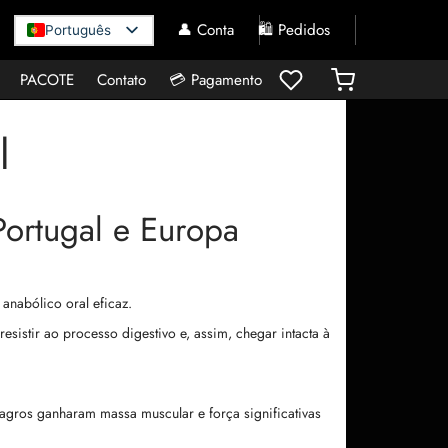
👤 Conta
🛍️ Pedidos
Português
PACOTE
Contato
💳 Pagamento
l
ortugal e Europa
 anabólico oral eficaz.
sistir ao processo digestivo e, assim, chegar intacta à
agros ganharam massa muscular e força significativas