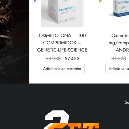
OXIMETOLONA – 100
Oximeto
COMPRIMIDOS –
mg/comp
GENETIC-LIFE-SCIENCE
ANDR
O
O
68.93
$
57.45
$
81.57
$
preço
preço
Adicionar ao carrinho
Adicionar a
original
atual é:
era:
57.45$.
68.93$.
S