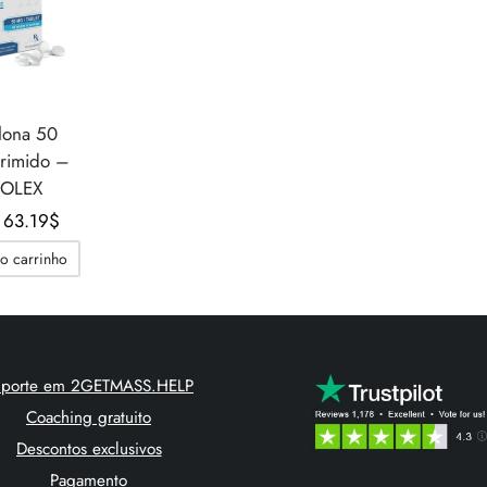
lona 50
rimido –
OLEX
O
O
63.19
$
preço
preço
o carrinho
original
atual é:
era:
63.19$.
81.57$.
uporte em 2GETMASS.HELP
Coaching gratuito
Descontos exclusivos
Pagamento