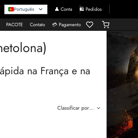
👤 Conta
🛍️ Pedidos
Português
PACOTE
Contato
💳 Pagamento
metolona)
ápida na França e na