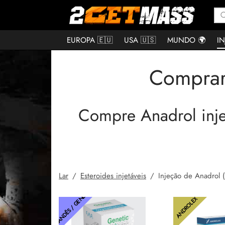
EUROPA 🇪🇺
USA 🇺🇸
MUNDO 🌍
IN
Comprar 
Compre Anadrol inje
Lar
/
Esteroides injetáveis
/
Injeção de Anadrol (
TAILANDÊS / GENÉTICO
ANDROLEX