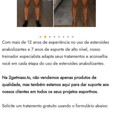
IGER / GENETIC 🇪🇺
utamol
notan
epatide (Mounjaro)
CO 🇪🇺
ato De Estenbolona
F
torelina GnRH
NON 🇪🇺
nabol Oral
Com mais de 12 anos de experiência no uso de esteroides
anabolizantes e 7 anos de esporte de alto nível, nosso
IMA / PHARMACOM INT. 🌍
trol (Estanozolol) Oral
treinador especialista adapta seus tratamentos e aconselha
você em cada etapa do uso de esteroides anabolizantes.
Na 2getmass.to, não vendemos apenas produtos de
qualidade, mas também estamos aqui para dar suporte aos
nossos clientes em todos os seus projetos esportivos.
Solicite um tratamento gratuito usando o formulário abaixo: