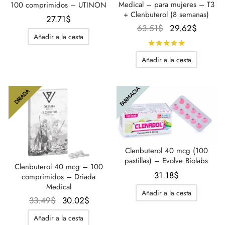
Medical – para mujeres – T3
100 comprimidos – UTINON
+ Clenbuterol (8 semanas)
27.71
$
El
El
63.51
$
29.62
$
Añadir a la cesta
precio
precio
Calificado
original
actual
Añadir a la cesta
era:
es:
63.51$.
29.62$
FARMACIA
DRIADA
Clenbuterol 40 mcg (100
pastillas) – Evolve Biolabs
Clenbuterol 40 mcg – 100
31.18
$
comprimidos – Driada
Medical
Añadir a la cesta
El
El
33.49
$
30.02
$
precio
precio
Añadir a la cesta