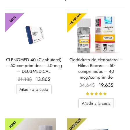
IGER / GENETIC 🇪🇺
utamol
notan
epatide (Mounjaro)
HIL/SOMA
DEUS
CO 🇪🇺
ato De Estenbolona
F
torelina GnRH
NON 🇪🇺
nabol Oral
IMA / PHARMACOM INT. 🌍
trol (estanozolol) Oral
CLENOMED 40 (Clenbuterol)
Clorhidrato de clenbuterol –
– 50 comprimidos – 40 mcg
Hilma Biocare – 50
– DEUS-MEDICAL
comprimidos – 40
mcg/comprimido
El
El
31.18
$
13.86
$
El
El
34.64
$
19.63
$
precio
precio
Añadir a la cesta
precio
precio
original
actual
Calificado
original
actual
era:
es:
Añadir a la cesta
era:
es:
31.18$.
13.86$.
34.64$.
19.63$
ANDROLEX
SUIZO