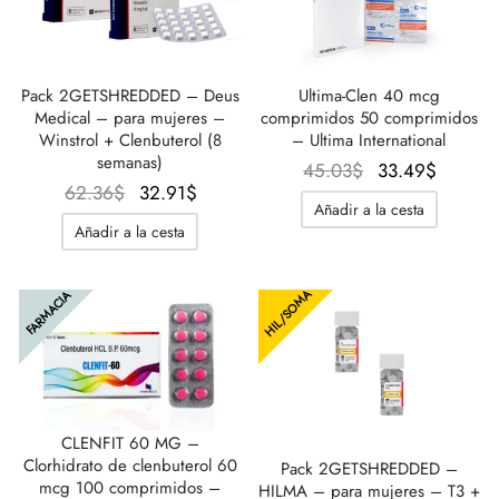
Pack 2GETSHREDDED – Deus
Ultima-Clen 40 mcg
Medical – para mujeres –
comprimidos 50 comprimidos
Winstrol + Clenbuterol (8
– Ultima International
semanas)
El
El
45.03
$
33.49
$
El
El
62.36
$
32.91
$
precio
precio
Añadir a la cesta
precio
precio
original
actual
Añadir a la cesta
original
actual
era:
es:
era:
es:
45.03$.
33.49$
HIL/SOMA
FARMACIA
62.36$.
32.91$.
CLENFIT 60 MG –
Clorhidrato de clenbuterol 60
Pack 2GETSHREDDED –
mcg 100 comprimidos –
HILMA – para mujeres – T3 +