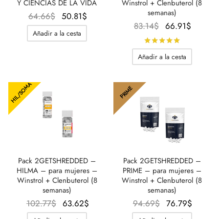
Y CIENCIAS DE LA VIDA
Winstrol + Clenbuterol (8
semanas)
El
El
64.66
$
50.81
$
El
El
83.14
$
66.91
$
precio
precio
Añadir a la cesta
precio
precio
original
actual
Calificado
original
actual
era:
es:
Añadir a la cesta
era:
es:
64.66$.
50.81$.
83.14$.
66.91$
HIL/SOMA
PRIME
Pack 2GETSHREDDED –
Pack 2GETSHREDDED –
HILMA – para mujeres –
PRIME – para mujeres –
Winstrol + Clenbuterol (8
Winstrol + Clenbuterol (8
semanas)
semanas)
El precio
El
El
El
102.77
$
63.62
$
94.69
$
76.79
$
original
precio
precio
precio