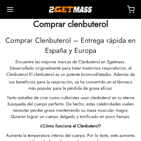
Comprar clenbuterol
Comprar Clenbuterol – Entrega rápida en
España y Europa
Encuentre las mejores marcas de Clenbuterol en 2getmass.
Back
Back
Back
Back
Back
Back
Back
Back
Back
Back
Back
Back
Back
Back
Back
Back
Back
Back
Back
Desarrollado originalmente para tratar trastornos respiratorios, el
Clenbuterol
El clenbuterol es un potente broncodilatador. Además de
sus beneficios para la respiración, se ha convertido en el fármaco
OPA 🇪🇺
dos Unidos 🇺🇸
NDO 🌍
ECTABLES
cción De Masteron (Drostanolona)
mbolonas
TOSTERONAS
LES
 T4 / T6
TECCIONES
OS
sorios De Inyección
idos I
idos II
dida De Peso
RM
UETE
acto
Pago
más popular para la pérdida de grasa eficaz.
Tanto estrellas de cine como culturistas usan clenbuterol en su eterna
o, Entrega Y Venta Minorista Por Almacén
o, Entrega Y Venta Minorista Por Almacén
o, Entrega Y Venta Minorista Por Almacén
onato De 1-Testosterona (DHB)
tato De Masteron (drostanolona)
ato De Trembolona
 De Testosterona (suspensión)
rol (oximetolona) Oral
ytomel
idex (anastrozol)
sorios De Inyección
ngas Para Inyección Intramuscular
r
 GRF 1-29
buterol
-105
ete Antienvejecimiento
entro De Soporte
dos De Pago
búsqueda del cuerpo perfecto. De hecho, estas celebridades suelen
necesitar perder grasa manteniendo su masa muscular magra.
Quieren lograr un cuerpo delgado y tonificado en poco tiempo.
nticidad
nticidad
nticidad
cción De Anadrol (oximetolona)
ionato De Masteron (Drostanolona)
 De Trembolona
a De Testosterona
ar (oxandrolona)
tiroxina T4
id (clomifeno)
ético
ngas Para Inyección Subcutánea
157
ABRAS-C
ctil (sibutramina)
0516 – Cardarine
ete De Resistencia
ntrenamiento
nga Un Descuento
¿Cómo funciona el Clenbuterol?
ROLEX 🇪🇺
GAS 🇺🇸
GAS INT. 🌍
enona (Equipoise)
tato De Trembolona
onato De Testosterona
buterol
estano (Aromasin)
enación Sanguínea Por EPO
 Bacteriostática
ocina
utamol
– Ligandrol
ete De Fuerza
Q – Preguntas Frecuentes
r Mi Pedido
Aumenta la temperatura interna del cuerpo. Por lo tanto, este aumento