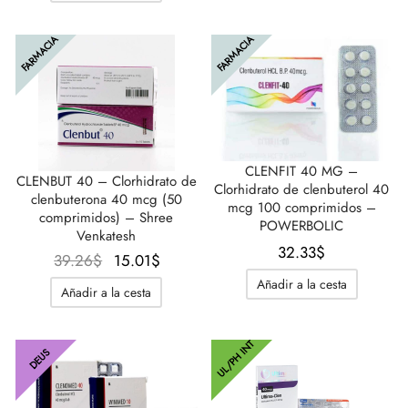
original
actual
era:
es:
FARMACIA
FARMACIA
33.49$.
30.02$.
CLENFIT 40 MG –
CLENBUT 40 – Clorhidrato de
Clorhidrato de clenbuterol 40
clenbuterona 40 mcg (50
mcg 100 comprimidos –
comprimidos) – Shree
POWERBOLIC
Venkatesh
32.33
$
El
El
39.26
$
15.01
$
precio
precio
Añadir a la cesta
Añadir a la cesta
original
actual
era:
es:
UL/PH INT
39.26$.
15.01$.
DEUS