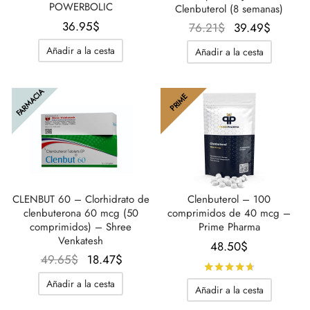
POWERBOLIC
Clenbuterol (8 semanas)
36.95
$
El
El
76.21
$
39.49
$
precio
precio
Añadir a la cesta
Añadir a la cesta
original
actual
era:
es:
FARMACIA
76.21$.
39.49$
PRIME
CLENBUT 60 – Clorhidrato de
Clenbuterol – 100
clenbuterona 60 mcg (50
comprimidos de 40 mcg –
comprimidos) – Shree
Prime Pharma
Venkatesh
48.50
$
El
El
49.65
$
18.47
$
Calificado
precio
precio
Añadir a la cesta
Añadir a la cesta
original
actual