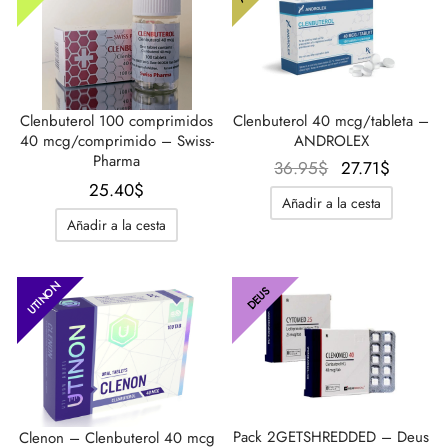
Clenbuterol 100 comprimidos
Clenbuterol 40 mcg/tableta –
40 mcg/comprimido – Swiss-
ANDROLEX
Pharma
El
El
36.95
$
27.71
$
25.40
$
precio
precio
Añadir a la cesta
original
actual
Añadir a la cesta
era:
es:
36.95$.
27.71$.
UTINON
DEUS
Pack 2GETSHREDDED – Deus
Clenon – Clenbuterol 40 mcg