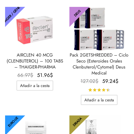
era:
es:
THAIGER / GENÉTICA
49.65$.
18.47$.
DEUS
Pack 2GETSHREDDED – Ciclo
AIRCLEN 40 MCG
Seco (Esteroides Orales
(CLENBUTEROL) – 100 TABS
Clenbuterol/Cytomel) Deus
– THAIGER-PHARMA
Medical
El
El
66.97
$
51.96
$
El precio
El
127.02
$
59.24
$
precio
precio
Añadir a la cesta
original
preci
original
actual
Calificado
era:
actual
era:
es:
Añadir a la cesta
127.02$.
es:
66.97$.
51.96$.
59.24
EURO-UE
DRIADA