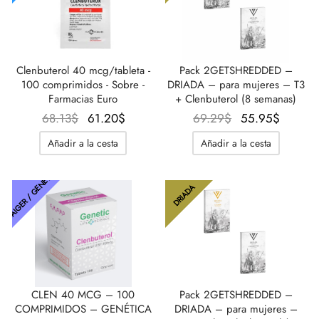
Clenbuterol 40 mcg/tableta -
Pack 2GETSHREDDED –
100 comprimidos - Sobre -
DRIADA – para mujeres – T3
Farmacias Euro
+ Clenbuterol (8 semanas)
El
El
El
El
68.13
$
61.20
$
69.29
$
55.95
$
precio
precio
precio
preci
Añadir a la cesta
Añadir a la cesta
original
actual
original
actual
era:
es:
era:
es:
THAIGER / GENÉTICA
68.13$.
61.20$.
69.29$.
55.95$
DRIADA
CLEN 40 MCG – 100
Pack 2GETSHREDDED –
COMPRIMIDOS – GENÉTICA
DRIADA – para mujeres –