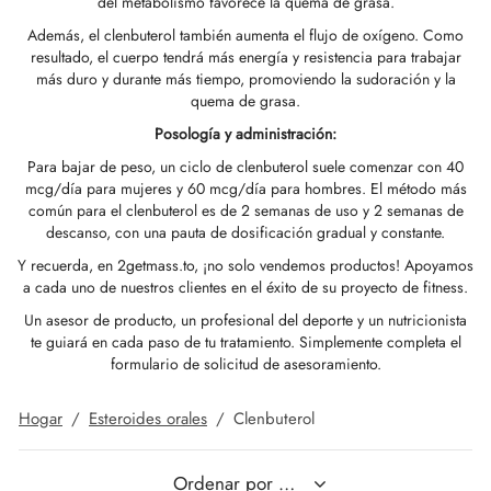
del metabolismo favorece la quema de grasa.
GAS INT. 🌍
OPHARMA-USA 🇺🇸
 🇪🇺 🌍
 Durabolin (decanoato De Nandrolona)
bolan (trembolona Hexa)
tato De Testosterona
abol Oral (metandienona)
la T3 / T4
-Gonadotropina
(hormonas De Crecimiento Humano)
-MGF
ytomel
866 – Ostarina
ete Para Bajar De Peso
log
irmar Mi Pago
Además, el clenbuterol también aumenta el flujo de oxígeno. Como
resultado, el cuerpo tendrá más energía y resistencia para trabajar
más duro y durante más tiempo, promoviendo la sudoración y la
 🇪🇺 🌍
MA USA 🇺🇸
acéutica/ SHREE/ POWERBOLIC – Asia 🇺🇸
abol Inyectable (metandienona)
ren
osterona Oral
testin (fluoximesterona)
G
dos I
halon
41
tiroxina T4
77 – Ibutamoren
ete De Ganancia De Masa
letín Informativo
tcoin
quema de grasa.
Posología y administración:
ADA 🇪🇺
GAS INT. 🌍
la De Esteroides (inyección)
ionato De Testosterona
rdrol (Metasterona)
ozol (Femara)
dos II
P-2
rutida
rutida
140 – Testolona
ete De Ganancia De Masa Magra
astrear Mi Pedido
 Tarjeta De Crédito
Para bajar de peso, un ciclo de clenbuterol suele comenzar con 40
SS-PHARMA 🇪🇺🌍
mcg/día para mujeres y 60 mcg/día para hombres. El método más
OPHARMA-UE 🇪🇺
IMA / PHARMACOM INT. 🌍
cción De Masteron (Drostanolona)
lpropionato De Testosterona
la De Esteroides (oral)
adex (tamoxifeno)
ida De Peso
P-6
nk
glutida (Ozempic)
– Mastorin
ete De Mujeres
dido Recibido
WU
común para el clenbuterol es de 2 semanas de uso y 2 semanas de
IMA / PHARMACOM INT. 🌍
descanso, con una pauta de dosificación gradual y constante.
ERAL-PHARMA 🇪🇺
acéutica/ SHREE/ POWERBOLIC – Asia 🇺🇸
lpropionato De Nandrolona (NPP)
osterona Sustanon
finilo
iron (Mesterolona)
acéutico
relina
glutida (Ozempic)
epatide (Mounjaro)
 Andarine
otos Del Paquete
G
Y recuerda, en 2getmass.to, ¡no solo vendemos productos! Apoyamos
a cada uno de nuestros clientes en el éxito de su proyecto de fitness.
MA / SOMATROP 🇪🇺
obolan Inyectable (metenolona)
canoato De Testosterona
l-Trembolona (oral)
ección Del Hígado
llas Sexuales
gmento De HGH
ax
009 – Stenabolic
señas
IA
Un asesor de producto, un profesional del deporte y un nutricionista
te guiará en cada paso de tu tratamiento. Simplemente completa el
formulario de solicitud de asesoramiento.
RMA-EU 🇪🇺
bolonas
 T4 / T6
cutane
morelin
1 – Miostina
ransferencia Bancaria
Hogar
/
Esteroides orales
/
Clenbuterol
ME-PHARMA 🇪🇺
ato De Trestolona (MENT)
obolan Oral (acetato De Metenolona)
M
orelina
sina Alfa
elle (USA)
SS-PHARMA 🇪🇺🌍
trol Inyectable (estanozolol)
ctil (sibutramina)
arnitina (L-Carnitina)
sina Beta TB-500
VENMO (USA)