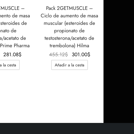
TMUSCLE –
Pack 2GETMUSCLE –
mento de masa
Ciclo de aumento de masa
esteroides de
muscular (esteroides de
onato de
propionato de
na/acetato de
testosterona/acetato de
 Prime Pharma
trembolona) Hilma
El precio
El precio
El precio
El precio
281.08
$
455.12
$
301.00
$
original
actual
original
actual es:
a la cesta
Añadir a la cesta
era:
es:
era:
301.00$.
337.59$.
281.08$.
455.12$.