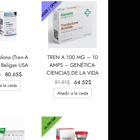
THAIGER / GENÉTICA
92.18$.
66.83$.
lona (Tren-A
TREN A 100 MG – 10
Beligas USA
AMPS – GENÉTICA-
CIENCIAS DE LA VIDA
El precio
El
$
80.65
$
original
precio
El
El
81.81
$
64.52
$
a la cesta
era:
actual
precio
precio
Añadir a la cesta
109.46$.
es:
original
actual
80.65$.
era:
es:
81.81$.
64.52$.
UL/PH INT