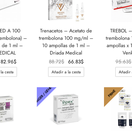
ED A 100
Trenacetos – Acetato de
TREBOL – 
rembolona) –
trembolona 100 mg/ml –
trembolona 
 de 1 ml –
10 ampollas de 1 ml –
ampollas x 
EDICAL
Driada Medical
Venk
El
El
El
El
82.96
$
88.72
$
66.83
$
95.63
$
precio
precio
precio
precio
la cesta
Añadir a la cesta
Añadir 
original
actual
original
actual
era:
es:
era:
es:
THAIGER / GENÉTICA
87.57$.
82.96$.
88.72$.
66.83$.
PRIME