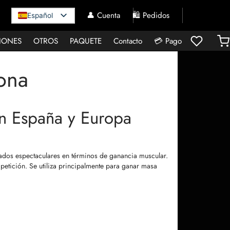
👤 Cuenta
🛍️ Pedidos
Español
IONES
OTROS
PAQUETE
Contacto
💳 Pago
ona
en España y Europa
ados espectaculares en términos de ganancia muscular.
mpetición. Se utiliza principalmente para ganar masa