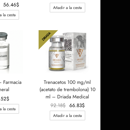
El
El
precio
precio
56.46
$
Añadir a la cesta
precio
precio
original
actual
a la cesta
original
actual
era:
es:
era:
es:
78.35$.
56.46$.
86.42$.
56.46$.
DRIADA
 Farmacia
Trenacetos 100 mg/ml
neral
(acetato de trembolona) 10
ml – Driada Medical
.52
$
El
El
92.18
$
66.83
$
a la cesta
precio
precio
Añadir a la cesta
original
actual
era:
es: