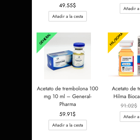
49.55
$
Añadir a 
Añadir a la cesta
HIL/SOMA
GENERAL
Acetato de trembolona 100
Acetato de t
mg 10 ml – General-
Hilma Bioca
Pharma
91.02
$
59.91
$
Añadir a 
Añadir a la cesta