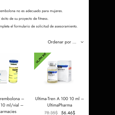
 trembolona no es adecuado para mujeres.
éxito de su proyecto de fitness.
mpleta el formulario de solicitud de asesoramiento.
UL/PH INT
 trembolona –
Ultima-Tren A 100 10 ml –
10 ml/vial –
UltimaPharma
harmacies
El
El
78.35
$
56.46
$