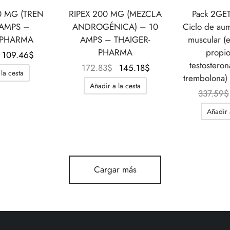
0 MG (TREN
RIPEX 200 MG (MEZCLA
Pack 2GE
 AMPS –
ANDROGÉNICA) – 10
Ciclo de au
-PHARMA
AMPS – THAIGER-
muscular (
PHARMA
propi
El precio
El precio
109.46
$
testostero
original
actual es:
El precio
El precio
172.83
$
145.18
$
la cesta
trembolona)
era:
109.46$.
original
actual
Añadir a la cesta
140.57$.
era:
es:
337.59
$
172.83$.
145.18$.
Añadir 
Cargar más