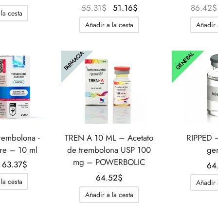
El
El
55.31
$
51.16
$
86.42
$
la cesta
precio
precio
Añadir a la cesta
Añadir 
original
actual
era:
es:
FARMACIA
55.31$.
51.16$.
GENERAL
rembolona -
TREN A 10 ML – Acetato
RIPPED –
re – 10 ml
de trembolona USP 100
ge
mg – POWERBOLIC
El
El
63.37
$
64
precio
precio
64.52
$
la cesta
Añadir 
original
actual
Añadir a la cesta
era:
es:
91.02$.
63.37$.