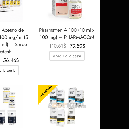
Acetato de
Pharmatren A 100 (10 ml x
100 mg/ml (5
100 mg) – PHARMACOM
1 ml) – Shree
El precio
El
110.61
$
79.50
$
atesh
original
precio
Añadir a la cesta
El
El
era:
actual
56.46
$
precio
precio
110.61$.
es:
a la cesta
original
actual
79.50$.
era:
es:
HIL/SOMA
95.63$.
56.46$.