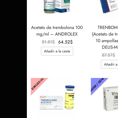
Acetato de trembolona 100
TRENBOM
mg/ml – ANDROLEX
(Acetato de t
10 ampollas
El
El
81.81
$
64.52
$
DEUS-M
precio
precio
Añadir a la cesta
original
actual
87.57
$
era:
es:
Añadir a 
81.81$.
64.52$.
THAIGER / GENÉTICA
EURO-EE.UU.