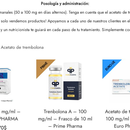
Posología y administración:
manales (50 a 100 mg en días alternos). Tenga en cuenta que el acetato de
 solo vendemos productos! Apoyamos a cada uno de nuestros clientes en el 
y un nutricionista te guiará en cada paso de tu tratamiento. Simplemente co
Acetato de trembolona
EURO-UE
PRIME
0 mg/ml –
Trenbolona A – 100
Acetato de
-PHARMA
mg/ml – Frasco de 10 ml
100 mg/ml 
– Prime Pharma
Euro P
70
$