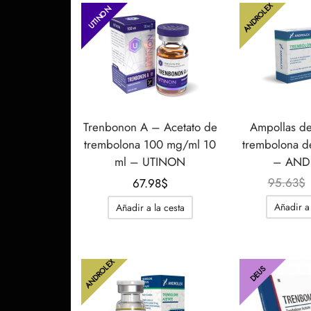
ANDROLEX
UTINON
Trenbonon A – Acetato de
Ampollas de
trembolona 100 mg/ml 10
trembolona 
ml – UTINON
– AND
95.63
$
67.98
$
Añadir a 
Añadir a la cesta
ANDROLEX
DEUS