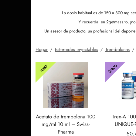
La dosis habitual es de 150 a 300 mg se
Y recuerda, en 2getmass.to, ¡no
Un asesor de producto, un profesional del deporte 
Hogar
/
Esteroides inyectables
/
Trembolonas
/
ÚNICO
SUIZO
Acetato de trembolona 100
Tren-A 10
mg/ml 10 ml – Swiss-
UNIQUE
Pharma
50.