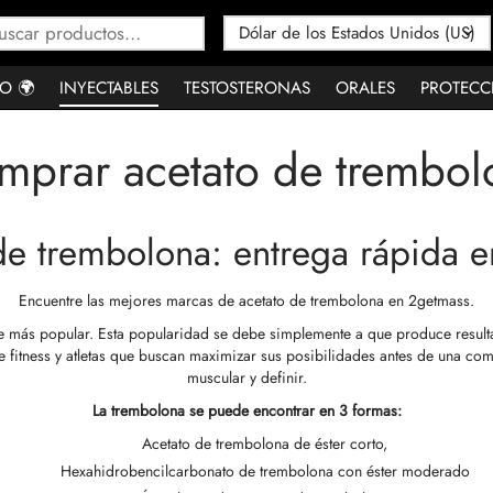
Buscar
por:
O 🌍
INYECTABLES
TESTOSTERONAS
ORALES
PROTECC
mprar acetato de trembol
e trembolona: entrega rápida 
Encuentre las mejores marcas de acetato de trembolona en 2getmass.
le más popular. Esta popularidad se debe simplemente a que produce result
e fitness y atletas que buscan maximizar sus posibilidades antes de una co
muscular y definir.
La trembolona se puede encontrar en 3 formas:
Acetato de trembolona de éster corto,
Hexahidrobencilcarbonato de trembolona con éster moderado