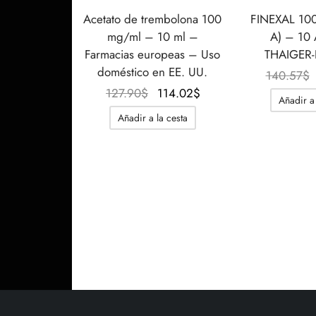
Acetato de trembolona 100
FINEXAL 10
mg/ml – 10 ml –
A) – 10
Farmacias europeas – Uso
THAIGER
doméstico en EE. UU.
140.57
$
El precio
El precio
127.90
$
114.02
$
Añadir a 
original
actual
Añadir a la cesta
era:
es:
127.90$.
114.02$.