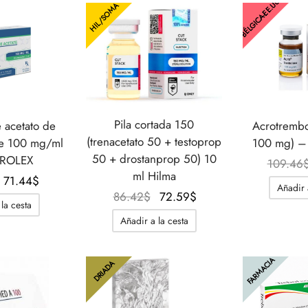
BÉLGICA-EE.UU.
HIL/SOMA
Pila cortada 150
 acetato de
Acrotrembo
(trenacetato 50 + testoprop
de 100 mg/ml
100 mg) – 
50 + drostanprop 50) 10
ROLEX
109.46
ml Hilma
El
El
71.44
$
Añadir 
El
El
86.42
$
72.59
$
precio
precio
la cesta
precio
precio
original
actual
Añadir a la cesta
original
actual
era:
es:
era:
es:
95.63$.
71.44$.
FARMACIA
86.42$.
72.59$.
DRIADA