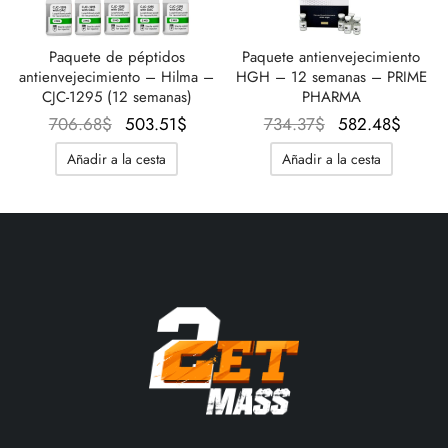
IGER / GENETIC 🇪🇺
utamol
notan
epatide (Mounjaro)
Paquete de péptidos
Paquete antienvejecimiento
antienvejecimiento – Hilma –
HGH – 12 semanas – PRIME
CJC-1295 (12 semanas)
PHARMA
CO 🇪🇺
ato De Estenbolona
F
torelina GnRH
El precio
El precio
El precio
El pre
706.68
$
503.51
$
734.37
$
582.48
$
original
actual es:
original
actual
NON 🇪🇺
nabol Oral
Añadir a la cesta
Añadir a la cesta
era:
503.51$.
era:
582.4
706.68$.
734.37$.
IMA / PHARMACOM INT. 🌍
trol (estanozolol) Oral