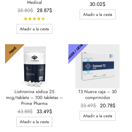
Medical
30.02
$
El
El
35.80
$
28.87
$
Añadir a la cesta
precio
precio
Calificado con
de 5
original
actual
Añadir a la cesta
era:
es:
35.80$.
28.87$.
THAIGER / GENÉTICA
PRIME
Liotironina sódica 25
T3 Nueva caja – 30
mcg/tableta – 100 tabletas –
comprimidos
Prime Pharma
El
El
33.49
$
20.78
$
El
El
43.88
$
33.49
$
precio
precio
Añadir a la cesta
precio
precio
original
actual
Añadir a la cesta
original
actual
era:
es: