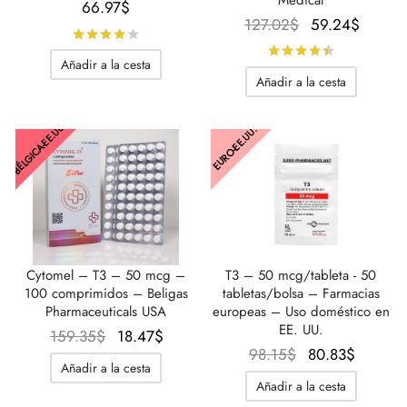
66.97
$
El precio
El
127.02
$
59.24
$
Calificado con
de 5
original
preci
Calificado
Añadir a la cesta
era:
actual
Añadir a la cesta
127.02$.
es:
59.24
BÉLGICA-EE.UU.
EURO-EE.UU.
T3 – 50 mcg/tableta - 50
Cytomel – T3 – 50 mcg –
tabletas/bolsa – Farmacias
100 comprimidos – Beligas
europeas – Uso doméstico en
Pharmaceuticals USA
EE. UU.
El precio
El
159.35
$
18.47
$
El
El
98.15
$
80.83
$
original
precio
Añadir a la cesta
precio
precio
era:
actual
Añadir a la cesta
original
actual
159.35$.
es: