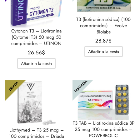
T3 (liotironina sódica) (100
comprimidos) – Evolve
Cytonon T3 – Liotironina
Biolabs
(Cytomel T3) 50 mcg 50
28.87
$
comprimidos – UTINON
Añadir a la cesta
26.56
$
Añadir a la cesta
FARMACIA
DRIADA
T3 TAB – Liotiroxina sódica BP
25 mcg 100 comprimidos –
Liothymed – T3 25 mcg –
POWERBOLIC
100 comprimidos – Driada