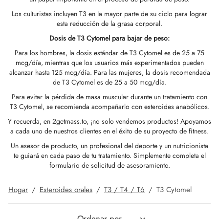
Los culturistas incluyen T3 en la mayor parte de su ciclo para lograr
GAS INT. 🌍
OPHARMA-USA 🇺🇸
 🇪🇺 🌍
 Durabolin (decanoato De Nandrolona)
bolan (trembolona Hexa)
tato De Testosterona
abol Oral (metandienona)
la T3 / T4
-Gonadotropina
(hormonas De Crecimiento Humano)
-MGF
ytomel
866 – Ostarina
ete Para Bajar De Peso
log
irmar Mi Pago
esta reducción de la grasa corporal.
Dosis de T3 Cytomel para bajar de peso:
 🇪🇺 🌍
MA USA 🇺🇸
acéutica/ SHREE/ POWERBOLIC – Asia 🇺🇸
abol Inyectable (metandienona)
ren
osterona Oral
testin (fluoximesterona)
G
dos I
halon
41
tiroxina T4
77 – Ibutamoren
ete De Ganancia De Masa
letín Informativo
tcoin
Para los hombres, la dosis estándar de T3 Cytomel es de 25 a 75
mcg/día, mientras que los usuarios más experimentados pueden
ADA 🇪🇺
GAS INT. 🌍
la De Esteroides (inyección)
ionato De Testosterona
rdrol (Metasterona)
ozol (Femara)
dos II
P-2
rutida
rutida
140 – Testolona
ete De Ganancia De Masa Magra
astrear Mi Pedido
 Tarjeta De Crédito
alcanzar hasta 125 mcg/día. Para las mujeres, la dosis recomendada
SS-PHARMA 🇪🇺🌍
de T3 Cytomel es de 25 a 50 mcg/día.
OPHARMA-UE 🇪🇺
IMA / PHARMACOM INT. 🌍
cción De Masteron (Drostanolona)
lpropionato De Testosterona
la De Esteroides (oral)
adex (tamoxifeno)
ida De Peso
P-6
nk
glutida (Ozempic)
– Mastorin
ete De Mujeres
dido Recibido
WU
Para evitar la pérdida de masa muscular durante un tratamiento con
IMA / PHARMACOM INT. 🌍
T3 Cytomel, se recomienda acompañarlo con esteroides anabólicos.
ERAL-PHARMA 🇪🇺
acéutica/ SHREE/ POWERBOLIC – Asia 🇺🇸
lpropionato De Nandrolona (NPP)
osterona Sustanon
finilo
iron (Mesterolona)
acéutico
relina
glutida (Ozempic)
epatide (Mounjaro)
 Andarine
otos Del Paquete
G
Y recuerda, en 2getmass.to, ¡no solo vendemos productos! Apoyamos
a cada uno de nuestros clientes en el éxito de su proyecto de fitness.
MA / SOMATROP 🇪🇺
obolan Inyectable (metenolona)
canoato De Testosterona
l-Trembolona (oral)
ección Del Hígado
llas Sexuales
gmento De HGH
ax
009 – Stenabolic
señas
IA
Un asesor de producto, un profesional del deporte y un nutricionista
te guiará en cada paso de tu tratamiento. Simplemente completa el
formulario de solicitud de asesoramiento.
RMA-EU 🇪🇺
bolonas
 T4 / T6
cutane
morelin
1 – Miostina
ransferencia Bancaria
Hogar
/
Esteroides orales
/
T3 / T4 / T6
/
T3 Cytomel
ME-PHARMA 🇪🇺
ato De Trestolona (MENT)
obolan Oral (acetato De Metenolona)
M
orelina
sina Alfa
elle (USA)
SS-PHARMA 🇪🇺🌍
trol Inyectable (estanozolol)
ctil (sibutramina)
arnitina (L-Carnitina)
sina Beta TB-500
VENMO (USA)