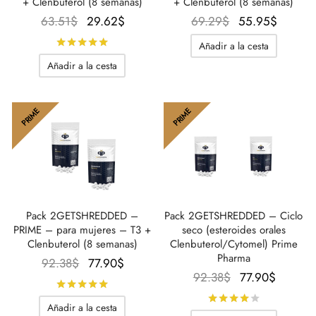
+ Clenbuterol (8 semanas)
+ Clenbuterol (8 semanas)
El
El
El
El
63.51
$
29.62
$
69.29
$
55.95
$
precio
precio
precio
preci
Calificado con
de 5
Añadir a la cesta
original
actual
original
actual
Añadir a la cesta
era:
es:
era:
es:
63.51$.
29.62$.
69.29$.
55.95$
PRIME
PRIME
Pack 2GETSHREDDED –
Pack 2GETSHREDDED – Ciclo
PRIME – para mujeres – T3 +
seco (esteroides orales
Clenbuterol (8 semanas)
Clenbuterol/Cytomel) Prime
Pharma
El
El
92.38
$
77.90
$
El
El
92.38
$
77.90
$
precio
precio
Calificado con
de 5
precio
precio
original
actual
Calificado
Añadir a la cesta
original
actual
era:
es: