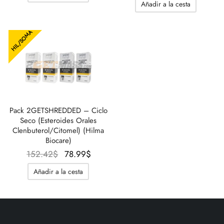
Añadir a la cesta
era:
es:
92.38$.
77.90$.
92.38$.
77.90$
HIL/SOMA
Pack 2GETSHREDDED – Ciclo
Seco (Esteroides Orales
Clenbuterol/Citomel) (Hilma
Biocare)
El precio
El
152.42
$
78.99
$
original
precio
Añadir a la cesta
era:
actual
152.42$.
es:
78.99$.