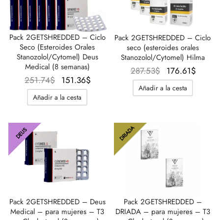
Pack 2GETSHREDDED – Ciclo
Pack 2GETSHREDDED – Ciclo
Seco (Esteroides Orales
seco (esteroides orales
Stanozolol/Cytomel) Deus
Stanozolol/Cytomel) Hilma
Medical (8 semanas)
El precio
El pre
287.53
$
176.61
$
El precio
El precio
251.74
$
151.36
$
original
actua
Añadir a la cesta
original
actual
era:
es:
Añadir a la cesta
era:
es:
287.53$.
176.6
251.74$.
151.36$.
DRIADA
DEUS
Pack 2GETSHREDDED – Deus
Pack 2GETSHREDDED –
Medical – para mujeres – T3
DRIADA – para mujeres – T3