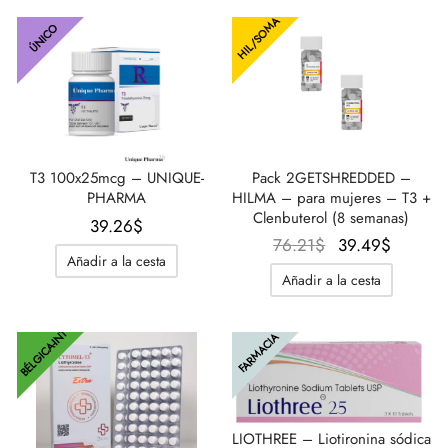
era:
es:
33.49$.
20.78$
HIL/SOMA
43.88$.
33.49$.
ÚNICO
T3 100x25mcg – UNIQUE-
Pack 2GETSHREDDED –
PHARMA
HILMA – para mujeres – T3 +
Clenbuterol (8 semanas)
39.26
$
El
El
76.21
$
39.49
$
Añadir a la cesta
precio
precio
Añadir a la cesta
original
actual
era:
es:
BÉLGICA-INT
FARMACIA
76.21$.
39.49$
LIOTHREE – Liotironina sódica