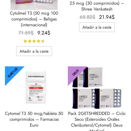
25 mcg (30 comprimidos) –
Shree Venkatesh
Cytolmel T3 (50 mcg 100
El
El
65.82
$
21.94
$
comprimidos) – Beligas
precio
precio
(internacional)
Añadir a la cesta
original
actual
El
El
71.59
$
9.24
$
era:
es:
precio
precio
Calificado con
de 5
65.82$.
21.94$
original
actual
Añadir a la cesta
era:
es:
71.59$.
9.24$.
EURO-UE
DEUS
Cytomel T3 50 mcg/tableta 50
Pack 2GETSHREDDED – Ciclo
comprimidos – Farmacias
Seco (Esteroides Orales
Euro
Clenbuterol/Cytomel) Deus
Medical