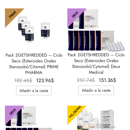
era:
es:
18.47$.
98.15$.
80.83$
PRIME
DEUS
Pack 2GETSHREDDED – Ciclo
Pack 2GETSHREDDED – Ciclo
Seco (Esteroides Orales
Seco (Esteroides Orales
Stanozolol/Cytomel) Deus
Stanozolol/Citomel) PRIME
Medical
PHARMA
El precio
El pre
El precio
El precio
251.74
$
151.36
$
182.45
$
123.96
$
original
actua
original
actual es:
Añadir a la cesta
Añadir a la cesta
era:
es:
era:
123.96$.
251.74$.
151.3
182.45$.
HIL/SOMA
DEUS