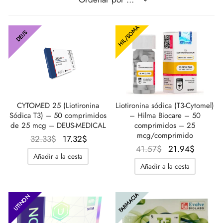
IGER / GENETIC 🇪🇺
utamol
notan
epatide (Mounjaro)
HIL/SOMA
DEUS
CO 🇪🇺
ato De Estenbolona
F
torelina GnRH
NON 🇪🇺
nabol Oral
IMA / PHARMACOM INT. 🌍
trol (estanozolol) Oral
CYTOMED 25 (Liotironina
Liotironina sódica (T3-Cytomel)
Sódica T3) – 50 comprimidos
– Hilma Biocare – 50
de 25 mcg – DEUS-MEDICAL
comprimidos – 25
mcg/comprimido
El
El
32.33
$
17.32
$
El
El
41.57
$
21.94
$
precio
precio
Añadir a la cesta
precio
precio
original
actual
Añadir a la cesta
original
actual
era:
es:
era:
es:
32.33$.
17.32$.
FARMACIA
41.57$.
21.94$
UTINON