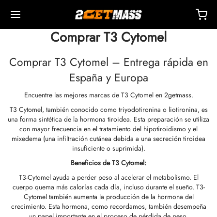
Comprar T3 Cytomel
Comprar T3 Cytomel – Entrega rápida en
España y Europa
Encuentre las mejores marcas de T3 Cytomel en 2getmass.
Back
Back
Back
Back
Back
Back
Back
Back
Back
Back
Back
Back
Back
Back
Back
Back
Back
Back
Back
T3 Cytomel, también conocido como triyodotironina o liotironina, es
una forma sintética de la hormona tiroidea. Esta preparación se utiliza
OPA 🇪🇺
dos Unidos 🇺🇸
NDO 🌍
ECTABLES
cción De Masteron (Drostanolona)
mbolonas
TOSTERONAS
LES
 T4 / T6
TECCIONES
OS
sorios De Inyección
idos I
idos II
dida De Peso
RM
UETE
acto
Pago
con mayor frecuencia en el tratamiento del hipotiroidismo y el
mixedema (una infiltración cutánea debida a una secreción tiroidea
insuficiente o suprimida).
o, Entrega Y Venta Minorista Por Almacén
o, Entrega Y Venta Minorista Por Almacén
o, Entrega Y Venta Minorista Por Almacén
onato De 1-Testosterona (DHB)
tato De Masteron (drostanolona)
ato De Trembolona
 De Testosterona (suspensión)
rol (oximetolona) Oral
ytomel
idex (anastrozol)
sorios De Inyección
ngas Para Inyección Intramuscular
r
 GRF 1-29
buterol
-105
ete Antienvejecimiento
entro De Soporte
dos De Pago
Beneficios de T3 Cytomel:
T3-Cytomel ayuda a perder peso al acelerar el metabolismo. El
nticidad
nticidad
nticidad
cción De Anadrol (oximetolona)
ionato De Masteron (Drostanolona)
 De Trembolona
a De Testosterona
ar (oxandrolona)
tiroxina T4
id (clomifeno)
ético
ngas Para Inyección Subcutánea
157
ABRAS-C
ctil (sibutramina)
0516 – Cardarine
ete De Resistencia
ntrenamiento
nga Un Descuento
cuerpo quema más calorías cada día, incluso durante el sueño. T3-
Cytomel también aumenta la producción de la hormona del
ROLEX 🇪🇺
GAS 🇺🇸
GAS INT. 🌍
enona (Equipoise)
tato De Trembolona
onato De Testosterona
buterol
estano (Aromasin)
enación Sanguínea Por EPO
 Bacteriostática
ocina
utamol
– Ligandrol
ete De Fuerza
Q – Preguntas Frecuentes
r Mi Pedido
crecimiento. Esta hormona, como recordamos, también desempeña
un papel importante en el proceso de pérdida de peso.