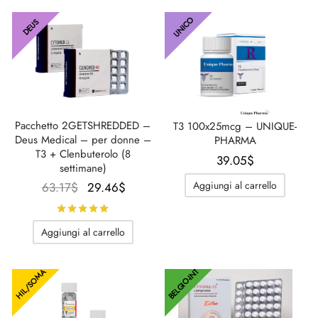
era:
è:
33.31$.
20.67$
43.65$.
33.31$.
UNICO
DEUS
Pacchetto 2GETSHREDDED –
T3 100x25mcg – UNIQUE-
Deus Medical – per donne –
PHARMA
T3 + Clenbuterolo (8
39.05
$
settimane)
Aggiungi al carrello
Il
Il
63.17
$
29.46
$
prezzo
prezzo
Valutato
su 5
originale
attuale
Aggiungi al carrello
era:
è:
63.17$.
29.46$.
BELGIO-INT
HIL/SOMA