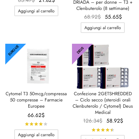
65.47
$
21.82
$
DRIADA – per donne – T3 +
prezzo
prezzo
Clenbuterolo (8 settimane)
Aggiungi al carrello
originale
attuale
Il
Il
68.92
$
55.65
$
era:
è:
prezzo
prezz
Aggiungi al carrello
65.47$.
21.82$.
originale
attual
era:
è:
68.92$.
55.65$
EURO-UE
DEUS
Cytomel T3 50mcg/compressa
Confezione 2GETSHREDDED
50 compresse – Farmacie
– Ciclo secco (steroidi orali
Europee
Clenbuterolo / Cytomel) Deus
Medical
66.62
$
Il prezzo
Il
126.34
$
58.92
$
Valutato
su 5
originale
prezz
Valutato
su
Aggiungi al carrello
era:
attual