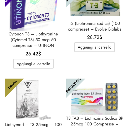
T3 (Liotironina sodica) (100
compresse) – Evolve Biolabs
Cytonon T3 – Liothyronine
28.72
$
(Cytomel T3) 50 mcg 50
compresse – UTINON
Aggiungi al carrello
26.42
$
Aggiungi al carrello
FARMACEUTICA
DRIADA
T3 TAB – Liotiroxina Sodica BP
25mcg 100 Compresse –
Liothymed – T3 25mcg – 100