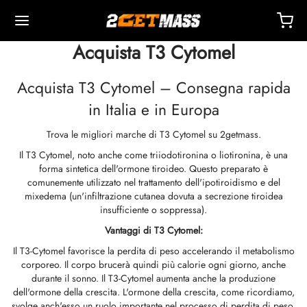
Acquista T3 Cytomel
Acquista T3 Cytomel – Consegna rapida
in Italia e in Europa
Trova le migliori marche di T3 Cytomel su 2getmass.
Back
Back
Back
Back
Back
Back
Back
Back
Back
Back
Back
Back
Back
Back
Back
Back
Back
Back
Back
Il T3 Cytomel, noto anche come triiodotironina o liotironina, è una
forma sintetica dell'ormone tiroideo. Questo preparato è
OPA 🇪🇺
i Uniti 🇺🇸
NDO 🌍
TTABILI
zione Di Masteron (Drostanolone)
boloni
TOSTERONI
LI
 T4 / T6
TEZIONI
I
ssori Per Iniezione
idi I
idi II
ita Di Peso
RM
CHETTO
atto
Pagamento
comunemente utilizzato nel trattamento dell'ipotiroidismo e del
mixedema (un'infiltrazione cutanea dovuta a secrezione tiroidea
insufficiente o soppressa).
izione, Consegna E Vendita Al Dettaglio
izione, Consegna E Vendita Al Dettaglio
izione, Consegna E Vendita Al Dettaglio
stosterone Cipionato (DHB)
eron (Drostanolone) Enantato
ato Di Trenbolone
 Di Testosterone (sospensione)
rol (Ossimetolone) Orale
itomel
idex (Anastrozolo)
ssori Per Iniezione
nghe Per Iniezione Intramuscolare
r
 GRF 1-29
buterolo
-105
etto Anti-Età
entro Di Supporto
di Di Pagamento
Vantaggi di T3 Cytomel:
ite Magazzino
ite Magazzino
ite Magazzino
Il T3-Cytomel favorisce la perdita di peso accelerando il metabolismo
zione Di Anadrol (Ossimetolone)
eron (Drostanolone) Propionato
 Di Trenbolone
a Al Testosterone
ar (Oxandrolone)
tiroxina T4
id (Clomifene)
etico
nghe Per Iniezione Sottocutanea
157
OLE-C
ctil (Sibutramina)
0516 – Cardarine
hetto Di Resistenza
oaching
eni Uno Sconto
corporeo. Il corpo brucerà quindi più calorie ogni giorno, anche
ticità
ticità
ticità
durante il sonno. Il T3-Cytomel aumenta anche la produzione
enone (Equipoise)
bolone Enantato
osterone Cipionato
buterolo
estane (Aromasin)
genazione Del Sangue Con EPO
 Batteriostatica
tocina
utamolo
– Ligandrol
hetto Di Forza
Q – Domande Frequenti
 Il Mio Ordine
dell'ormone della crescita. L'ormone della crescita, come ricordiamo,
svolge anch'esso un ruolo importante nel processo di perdita di peso.