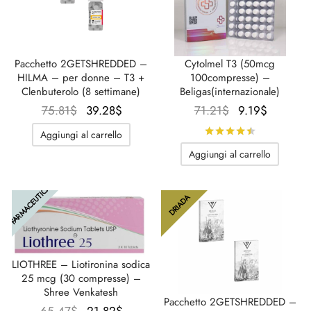
Pacchetto 2GETSHREDDED –
Cytolmel T3 (50mcg
HILMA – per donne – T3 +
100compresse) –
Clenbuterolo (8 settimane)
Beligas(internazionale)
Il
Il
Il
Il
75.81
$
39.28
$
71.21
$
9.19
$
prezzo
prezzo
prezzo
prezzo
Valutato
su
Aggiungi al carrello
originale
attuale
originale
attuale
Aggiungi al carrello
era:
è:
era:
è:
75.81$.
39.28$.
71.21$.
9.19$.
FARMACEUTICA
DRIADA
LIOTHREE – Liotironina sodica
25 mcg (30 compresse) –
Shree Venkatesh
Pacchetto 2GETSHREDDED –
Il
Il