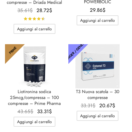
POWERBOLIC
compresse – Driada Medical
Il
Il
29.86
$
35.61
$
28.72
$
prezzo
prezzo
Valutato
su 5
Aggiungi al carrello
originale
attuale
Aggiungi al carrello
era:
è:
35.61$.
28.72$.
THAIGER / GENETICO
PRIME
Liotironina sodica
T3 Nuova scatola – 30
25mcg/compressa – 100
compresse
compresse – Prime Pharma
Il
Il
33.31
$
20.67
$
Il
Il
43.65
$
33.31
$
prezzo
prezzo
Aggiungi al carrello
prezzo
prezzo
originale
attuale
Aggiungi al carrello
originale
attuale
era:
è: