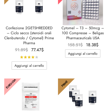
Confezione 2GETSHREDDED
Cytomel – T3 – 50mcg –
– Ciclo secco (steroidi orali
100 Compresse – Beligas
Clenbuterolo / Cytomel) Prime
Pharmaceuticals USA
Pharma
Il prezzo
Il
158.51
$
18.38
$
Il
Il
91.89
$
77.47
$
originale
prezz
Aggiungi al carrello
prezzo
prezzo
era:
attuale
Valutato
su 5
originale
attuale
158.51$.
è:
Aggiungi al carrello
era:
è:
18.38$
91.89$.
77.47$.
EURO-USA
PRIME