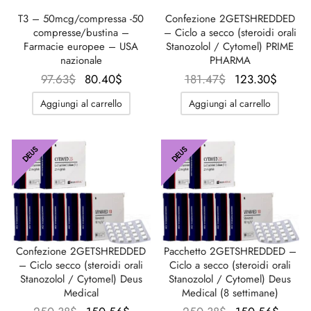
T3 – 50mcg/compressa -50
Confezione 2GETSHREDDED
compresse/bustina –
– Ciclo a secco (steroidi orali
Farmacie europee – USA
Stanozolol / Cytomel) PRIME
nazionale
PHARMA
Il
Il
Il prezzo
Il pre
97.63
$
80.40
$
181.47
$
123.30
$
prezzo
prezzo
originale
attuale
Aggiungi al carrello
Aggiungi al carrello
originale
attuale
era:
123.3
era:
è:
181.47$.
97.63$.
80.40$.
DEUS
DEUS
Confezione 2GETSHREDDED
Pacchetto 2GETSHREDDED –
– Ciclo secco (steroidi orali
Ciclo a secco (steroidi orali
Stanozolol / Cytomel) Deus
Stanozolol / Cytomel) Deus
Medical
Medical (8 settimane)