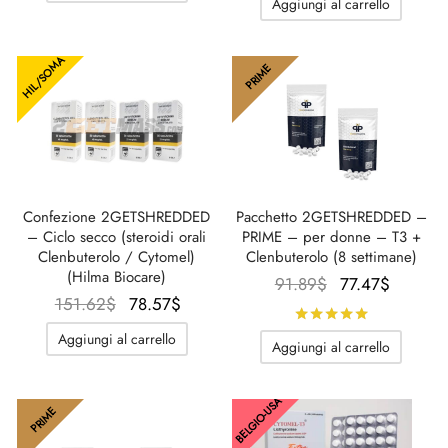
Aggiungi al carrello
126.34$.
è:
58.92
HIL/SOMA
PRIME
Confezione 2GETSHREDDED
Pacchetto 2GETSHREDDED –
– Ciclo secco (steroidi orali
PRIME – per donne – T3 +
Clenbuterolo / Cytomel)
Clenbuterolo (8 settimane)
(Hilma Biocare)
Il
Il
91.89
$
77.47
$
Il prezzo
Il
151.62
$
78.57
$
prezzo
prezzo
Valutato
su
originale
prezzo
originale
attuale
Aggiungi al carrello
Aggiungi al carrello
era:
attuale
era:
è:
151.62$.
è:
91.89$.
77.47$.
78.57$.
BELGIO-USA
PRIME