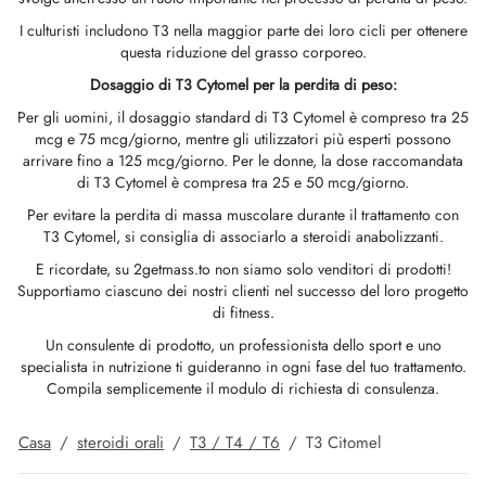
ROLEX 🇪🇺
GAS 🇺🇸
GAS INT. 🌍
I culturisti includono T3 nella maggior parte dei loro cicli per ottenere
 Durabolin (nandrolone Decanoato)
bolan (Trenbolone Hexa)
osterone Enantato
abol Orale (metandienone)
ela T3 / T4
-Gonadotropina
(ormone Della Crescita Umano)
-MGF
itomel
866 – Ostarina
hetto Dimagrante
log
erma Il Mio Pagamento
questa riduzione del grasso corporeo.
GAS INT. 🌍
OPHARMA-USA 🇺🇸
🇪🇺 🌍
Dosaggio di T3 Cytomel per la perdita di peso:
abol Iniettabile (metandienone)
ren
osterone Orale
testin (Fluoxymesterone)
G
di I
alone
41
tiroxina T4
77 – Ibutamoren
hetto Per L'aumento Di Massa
ewsletter
tcoin
🇪🇺 🌍
MA USA 🇺🇸
ma/ SHREE/ POWERBOLIC – Asia 🇺🇸 🌍
Per gli uomini, il dosaggio standard di T3 Cytomel è compreso tra 25
mcg e 75 mcg/giorno, mentre gli utilizzatori più esperti possono
la Di Steroidi (iniezione)
ionato Di Testosterone
rdrol (Metasterone)
ozolo (Femara)
di II
P-2
rutide
rutide
140 – Testolone
hetto Per L'aumento Della Massa Magra
raccia Il Mio Ordine
 Carta Di Credito
arrivare fino a 125 mcg/giorno. Per le donne, la dose raccomandata
ADA 🇪🇺
GAS INT. 🌍
SS-PHARMA 🇪🇺🌍
di T3 Cytomel è compresa tra 25 e 50 mcg/giorno.
zione Di Masteron (Drostanolone)
osterone Fenilpropionato
ela Di Steroidi (orale)
adex (tamoxifene)
ita Di Peso
P-6
nk
glutide (Ozempic)
– Mastorin
hetto Da Donna
dine Ricevuto
WU
Per evitare la perdita di massa muscolare durante il trattamento con
OPHARMA-EU 🇪🇺
IMA / PHARMACOM INT. 🌍
IMA / PHARMACOM INT. 🌍
T3 Cytomel, si consiglia di associarlo a steroidi anabolizzanti.
lpropionato Di Nandrolone (NPP)
osterone Sustanon
finil
iron (Mesterolone)
aceutico
elina
glutide (Ozempic)
epatide (Mounjaro)
 Andarine
oto Del Pacchetto
MG
E ricordate, su 2getmass.to non siamo solo venditori di prodotti!
ERAL-PHARMA 🇪🇺
ma/ SHREE/ POWERBOLIC – Asia 🇺🇸 🌍
Supportiamo ciascuno dei nostri clienti nel successo del loro progetto
obolan Iniettabile (metenolone)
osterone Undecanoato
l-Trenbolone (orale)
ezione Del Fegato
le Per Il Sesso
mmento Di HGH
ax
009 – Stenabolic
censioni
IA
di fitness.
MA / SOMATROP 🇪🇺
Un consulente di prodotto, un professionista dello sport e uno
specialista in nutrizione ti guideranno in ogni fase del tuo trattamento.
boloni
 T4 / T6
cutan
morelin
1 – Miostina
onifico Bancario
Compila semplicemente il modulo di richiesta di consulenza.
RMA-EU 🇪🇺
ato Di Trestolone (MENT)
obolan Orale (acetato Di Metenolone)
M
orelin
sina Alfa
lle (Stati Uniti)
Casa
/
steroidi orali
/
T3 / T4 / T6
/
T3 Citomel
ME-PHARMA 🇪🇺
rol Iniettabile (Stanozolol)
ctil (Sibutramina)
arnitina (L-Carnitina)
sina Beta TB-500
ENMO (Stati Uniti)