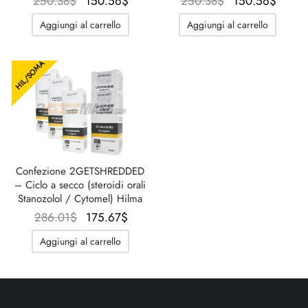
Il prezzo
Il prezzo
Il prezzo
Il pr
250.38
$
150.56
$
250.38
$
150.56
$
originale
attuale è:
originale
attual
Aggiungi al carrello
Aggiungi al carrello
era:
150.56$.
era:
150.5
250.38$.
250.38$.
HIL/SOMA
Confezione 2GETSHREDDED
– Ciclo a secco (steroidi orali
Stanozolol / Cytomel) Hilma
Il prezzo
Il prezzo
286.01
$
175.67
$
originale
attuale è:
Aggiungi al carrello
era:
175.67$.
286.01$.