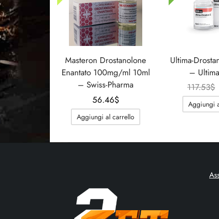
Masteron Drostanolone
Ultima-Drosta
Enantato 100mg/ml 10ml
– Ultim
– Swiss-Pharma
117.53
$
56.46
$
Aggiungi a
Aggiungi al carrello
As