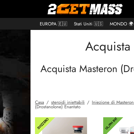
EUROPA 🇪🇺
Stati Uniti 🇺🇸
MONDO 🌍
Acquista
Acquista Masteron (Dr
Casa
/
steroidi iniettabili
/
Iniezione di Masteron
(Drostanolone) Enantato
UL/PH INT
SVIZZERO