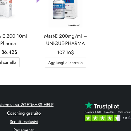
n E 200 10ml
Mast-E 200mg/ml –
aPharma
UNIQUE-PHARMA
Il
Il
86.42
$
107.16
$
prezzo
prezzo
l carrello
Aggiungi al carrello
originale
attuale
era:
è:
117.53$.
86.42$.
sistenza su 2GETMASS.HELP
Coaching gratuito
Sconti esclusivi
Pagamento