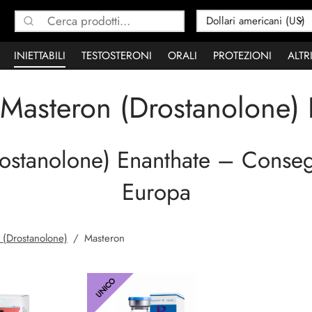
Cerca:
INIETTABILI
TESTOSTERONI
ORALI
PROTEZIONI
ALTR
 Masteron (Drostanolone) 
ostanolone) Enanthate – Consegna
Europa
 (Drostanolone)
/
Masteron
UNICO