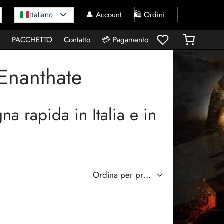
👤 Account
🛍️ Ordini
Italiano
I
PACCHETTO
Contatto
💳 Pagamento
Enanthate
 rapida in Italia e in