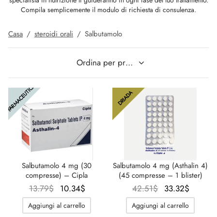
specialista in nutrizione ti guideranno in ogni fase del tuo trattamento.
Compila semplicemente il modulo di richiesta di consulenza.
SS-PHARMA 🇪🇺🌍
utamolo
notano
epatide (Mounjaro)
Casa
/
steroidi orali
/
Salbutamolo
IGER / GENETIC 🇪🇺
ato Di Stenbolone
F
torelina GnRH
CO 🇪🇺
nabol Orale
NON 🇪🇺
FARMACEUTICA
DRIADA
trol (Stanozolol) Orale
IMA / PHARMACOM INT. 🌍
Salbutamolo 4 mg (30
Salbutamolo 4 mg (Asthalin 4)
compresse) – Cipla
(45 compresse – 1 blister)
Il
Il
Il
Il
13.79
$
10.34
$
42.51
$
33.32
$
prezzo
prezzo
prezzo
prezzo
Aggiungi al carrello
Aggiungi al carrello
originale
attuale
originale
attuale