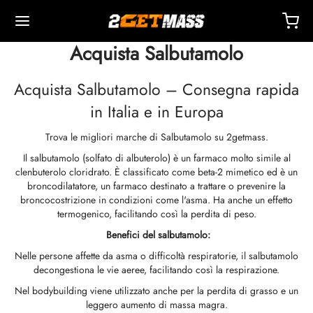
Acquista Salbutamolo
Acquista Salbutamolo – Consegna rapida
in Italia e in Europa
Trova le migliori marche di Salbutamolo su 2getmass.
Back
Back
Back
Back
Back
Back
Back
Back
Back
Back
Back
Back
Back
Back
Back
Back
Back
Back
Back
Il salbutamolo (solfato di albuterolo) è un farmaco molto simile al
clenbuterolo cloridrato. È classificato come beta-2 mimetico ed è un
OPA 🇪🇺
i Uniti 🇺🇸
NDO 🌍
TTABILI
zione Di Masteron (Drostanolone)
boloni
TOSTERONI
LI
 T4 / T6
TEZIONI
I
ssori Per Iniezione
idi I
idi II
ita Di Peso
RM
CHETTO
atto
Pagamento
broncodilatatore, un farmaco destinato a trattare o prevenire la
broncocostrizione in condizioni come l'asma. Ha anche un effetto
termogenico, facilitando così la perdita di peso.
izione, Consegna E Vendita Al Dettaglio
izione, Consegna E Vendita Al Dettaglio
izione, Consegna E Vendita Al Dettaglio
stosterone Cipionato (DHB)
eron (Drostanolone) Enantato
ato Di Trenbolone
 Di Testosterone (sospensione)
rol (Ossimetolone) Orale
itomel
idex (Anastrozolo)
ssori Per Iniezione
nghe Per Iniezione Intramuscolare
r
 GRF 1-29
buterolo
-105
etto Anti-Età
entro Di Supporto
di Di Pagamento
Benefici del salbutamolo:
ite Magazzino
ite Magazzino
ite Magazzino
Nelle persone affette da asma o difficoltà respiratorie, il salbutamolo
zione Di Anadrol (Ossimetolone)
eron (Drostanolone) Propionato
 Di Trenbolone
a Al Testosterone
ar (Oxandrolone)
tiroxina T4
id (Clomifene)
etico
nghe Per Iniezione Sottocutanea
157
OLE-C
ctil (Sibutramina)
0516 – Cardarine
hetto Di Resistenza
oaching
eni Uno Sconto
decongestiona le vie aeree, facilitando così la respirazione.
ticità
ticità
ticità
Nel bodybuilding viene utilizzato anche per la perdita di grasso e un
enone (Equipoise)
bolone Enantato
osterone Cipionato
buterolo
estane (Aromasin)
genazione Del Sangue Con EPO
 Batteriostatica
tocina
utamolo
– Ligandrol
hetto Di Forza
Q – Domande Frequenti
 Il Mio Ordine
leggero aumento di massa magra.