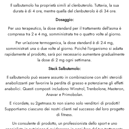
ROLEX 🇪🇺
GAS 🇺🇸
GAS INT. 🌍
Il salbutamolo ha proprietà simili al clenbuterolo. Tuttavia, la sua
 Durabolin (nandrolone Decanoato)
bolan (Trenbolone Hexa)
osterone Enantato
abol Orale (metandienone)
ela T3 / T4
-Gonadotropina
(ormone Della Crescita Umano)
-MGF
itomel
866 – Ostarina
hetto Dimagrante
log
erma Il Mio Pagamento
durata è di 4 ore, mentre quella del clenbuterolo è di 34 ore.
GAS INT. 🌍
OPHARMA-USA 🇺🇸
🇪🇺 🌍
Dosaggio:
abol Iniettabile (metandienone)
ren
osterone Orale
testin (Fluoxymesterone)
G
di I
alone
41
tiroxina T4
77 – Ibutamoren
hetto Per L'aumento Di Massa
ewsletter
tcoin
Per uso terapeutico, la dose standard per il trattamento dell'asma è
🇪🇺 🌍
MA USA 🇺🇸
ma/ SHREE/ POWERBOLIC – Asia 🇺🇸 🌍
compresa tra 2 e 4 mg, somministrata tre o quattro volte al giorno.
la Di Steroidi (iniezione)
ionato Di Testosterone
rdrol (Metasterone)
ozolo (Femara)
di II
P-2
rutide
rutide
140 – Testolone
hetto Per L'aumento Della Massa Magra
raccia Il Mio Ordine
 Carta Di Credito
Per un'azione termogenica, la dose standard è di 2-4 mg,
ADA 🇪🇺
GAS INT. 🌍
SS-PHARMA 🇪🇺🌍
somministrati una o due volte al giorno. Poiché l'organismo si adatta
zione Di Masteron (Drostanolone)
osterone Fenilpropionato
ela Di Steroidi (orale)
adex (tamoxifene)
ita Di Peso
P-6
nk
glutide (Ozempic)
– Mastorin
hetto Da Donna
dine Ricevuto
WU
rapidamente al prodotto, sarà poi necessario aumentare gradualmente
la dose di 2 mg ogni settimana.
OPHARMA-EU 🇪🇺
IMA / PHARMACOM INT. 🌍
IMA / PHARMACOM INT. 🌍
lpropionato Di Nandrolone (NPP)
osterone Sustanon
finil
iron (Mesterolone)
aceutico
elina
glutide (Ozempic)
epatide (Mounjaro)
 Andarine
oto Del Pacchetto
MG
Stack Salbutamolo:
ERAL-PHARMA 🇪🇺
ma/ SHREE/ POWERBOLIC – Asia 🇺🇸 🌍
Il salbutamolo può essere assunto in combinazione con altri steroidi
obolan Iniettabile (metenolone)
osterone Undecanoato
l-Trenbolone (orale)
ezione Del Fegato
le Per Il Sesso
mmento Di HGH
ax
009 – Stenabolic
censioni
IA
anabolizzanti per favorire la perdita di grasso e potenziarne gli effetti
anabolici. Questi composti includono Winstrol, Trenbolone, Masteron,
MA / SOMATROP 🇪🇺
Anavar e Primobolan.
boloni
 T4 / T6
cutan
morelin
1 – Miostina
onifico Bancario
E ricordate, su 2getmass.to non siamo solo venditori di prodotti!
RMA-EU 🇪🇺
Supportiamo ciascuno dei nostri clienti nel successo del loro progetto
ato Di Trestolone (MENT)
obolan Orale (acetato Di Metenolone)
M
orelin
sina Alfa
lle (Stati Uniti)
di fitness.
ME-PHARMA 🇪🇺
Un consulente di prodotto, un professionista dello sport e uno
rol Iniettabile (Stanozolol)
ctil (Sibutramina)
arnitina (L-Carnitina)
sina Beta TB-500
ENMO (Stati Uniti)