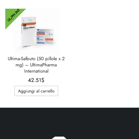
era:
è:
era:
è:
UL/PH INT
13.79$.
10.34$.
42.51$.
33.32$
Ultima-Salbuto (50 pillole x 2
mg) – UltimaPharma
International
42.51
$
Aggiungi al carrello