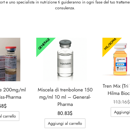
ort e uno specialista in nutrizione ti guideranno in ogni fase del tuo tratta
consulenza.
HIL/SOMA
GENERALE
Tren Mix (Tr
one 200mg/ml
Miscela di trenbolone 150
Hilma Bio
iss-Pharma
mg/ml 10 ml – General-
113.16
$
Pharma
58
$
Aggiungi 
80.83
$
l carrello
Aggiungi al carrello