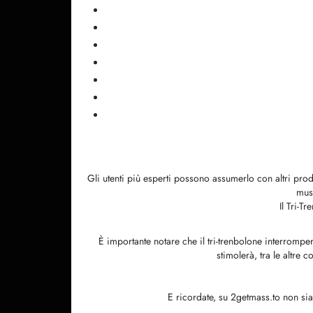
Gli utenti più esperti possono assumerlo con altri pro
mus
Il Tri-T
È importante notare che il tri-trenbolone interrompe
stimolerà, tra le altre
E ricordate, su 2getmass.to non sia