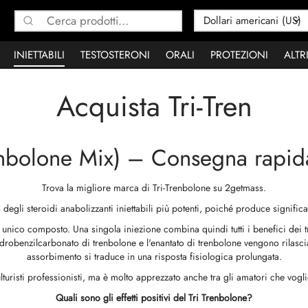
Cerca:
INIETTABILI
TESTOSTERONI
ORALI
PROTEZIONI
ALTR
Acquista Tri-Tren
enbolone Mix) – Consegna rapida
Trova la migliore marca di Tri-Trenbolone su 2getmass.
 degli steroidi anabolizzanti iniettabili più potenti, poiché produce signific
n unico composto. Una singola iniezione combina quindi tutti i benefici dei tr
idrobenzilcarbonato di trenbolone e l'enantato di trenbolone vengono rilasci
assorbimento si traduce in una risposta fisiologica prolungata.
ulturisti professionisti, ma è molto apprezzato anche tra gli amatori che vog
Quali sono gli effetti positivi del Tri Trenbolone?