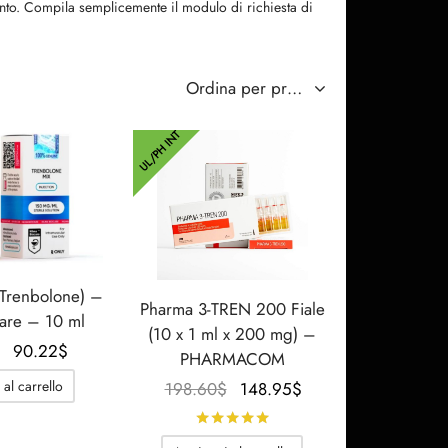
mento. Compila semplicemente il modulo di richiesta di
UL/PH INT
i Trenbolone) –
Pharma 3-TREN 200 Fiale
care – 10 ml
(10 x 1 ml x 200 mg) –
Il
Il
90.22
$
PHARMACOM
prezzo
prezzo
Il prezzo
Il prezzo
al carrello
198.60
$
148.95
$
originale
attuale
originale
attuale è:
Valutato
su 5
era:
è:
era:
148.95$.