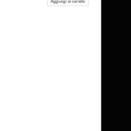
113.16$.
90.22$.
Aggiungi al carrello
198.60$.