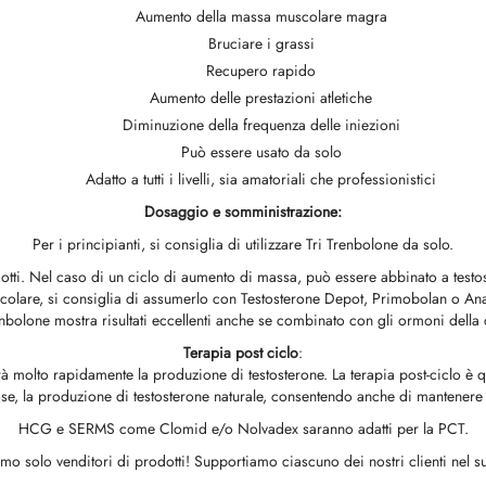
Aumento della massa muscolare magra
Bruciare i grassi
Recupero rapido
Aumento delle prestazioni atletiche
Diminuzione della frequenza delle iniezioni
Può essere usato da solo
Adatto a tutti i livelli, sia amatoriali che professionistici
Dosaggio e somministrazione:
Per i principianti, si consiglia di utilizzare Tri Trenbolone da solo.
dotti. Nel caso di un ciclo di aumento di massa, può essere abbinato a tes
colare, si consiglia di assumerlo con Testosterone Depot, Primobolan o Ana
renbolone mostra risultati eccellenti anche se combinato con gli ormoni della 
Terapia post ciclo
:
rà molto rapidamente la produzione di testosterone. La terapia post-ciclo è q
 cose, la produzione di testosterone naturale, consentendo anche di mantenere
HCG e SERMS come Clomid e/o Nolvadex saranno adatti per la PCT.
mo solo venditori di prodotti! Supportiamo ciascuno dei nostri clienti nel su