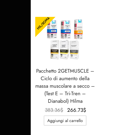
HIL/SOMA
Pacchetto 2GETMUSCLE –
Ciclo di aumento della
massa muscolare a secco –
(Test E – Tri-Tren –
Dianabol) Hilma
Il prezzo
Il prezzo
383.36
$
266.73
$
originale
attuale è:
Aggiungi al carrello
era:
266.73$.
383.36$.