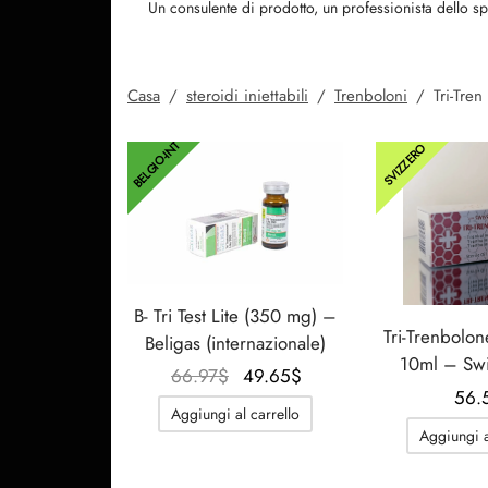
Un consulente di prodotto, un professionista dello sp
Casa
/
steroidi iniettabili
/
Trenboloni
/
Tri-Tren
BELGIO-INT
SVIZZERO
B- Tri Test Lite (350 mg) –
Tri-Trenbol
Beligas (internazionale)
10ml – Sw
Il
Il
66.97
$
49.65
$
56.
prezzo
prezzo
Aggiungi al carrello
originale
attuale
Aggiungi a
era:
è:
66.97$.
49.65$.