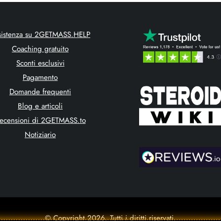
sistenza su 2GETMASS.HELP
Coaching gratuito
Sconti esclusivi
Pagamento
Domande frequenti
Blog e articoli
ecensioni di 2GETMASS.to
Notiziario
© Copyright 2026. Tutti i diritti riservati.