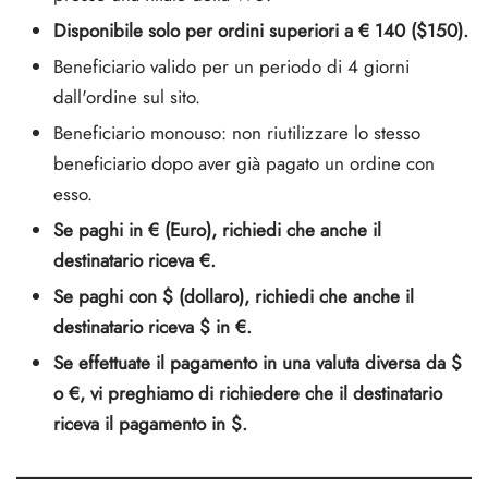
SS-PHARMA 🇪🇺🌍
Disponibile solo per ordini superiori a € 140 ($150).
utamolo
notano
epatide (Mounjaro)
Beneficiario valido per un periodo di 4 giorni
IGER / GENETIC 🇪🇺
dall'ordine sul sito.
ato Di Stenbolone
F
torelina GnRH
Beneficiario monouso: non riutilizzare lo stesso
CO 🇪🇺
beneficiario dopo aver già pagato un ordine con
nabol Orale
esso.
NON 🇪🇺
trol (Stanozolol) Orale
Se paghi in € (Euro), richiedi che anche il
IMA / PHARMACOM INT. 🌍
destinatario riceva €.
Se paghi con $ (dollaro), richiedi che anche il
destinatario riceva $ in €.
Se effettuate il pagamento in una valuta diversa da $
o €, vi preghiamo di richiedere che il destinatario
riceva il pagamento in $.