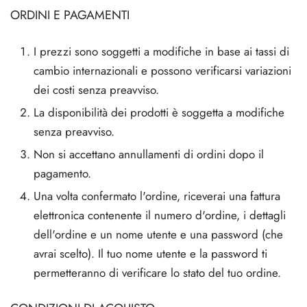
ORDINI E PAGAMENTI
SS-PHARMA 🇪🇺🌍
utamolo
notano
epatide (Mounjaro)
I prezzi sono soggetti a modifiche in base ai tassi di
IGER / GENETIC 🇪🇺
ato Di Stenbolone
F
torelina GnRH
cambio internazionali e possono verificarsi variazioni
CO 🇪🇺
dei costi senza preavviso.
nabol Orale
La disponibilità dei prodotti è soggetta a modifiche
NON 🇪🇺
senza preavviso.
trol (Stanozolol) Orale
Non si accettano annullamenti di ordini dopo il
IMA / PHARMACOM INT. 🌍
pagamento.
Una volta confermato l'ordine, riceverai una fattura
elettronica contenente il numero d'ordine, i dettagli
dell'ordine e un nome utente e una password (che
avrai scelto). Il tuo nome utente e la password ti
permetteranno di verificare lo stato del tuo ordine.