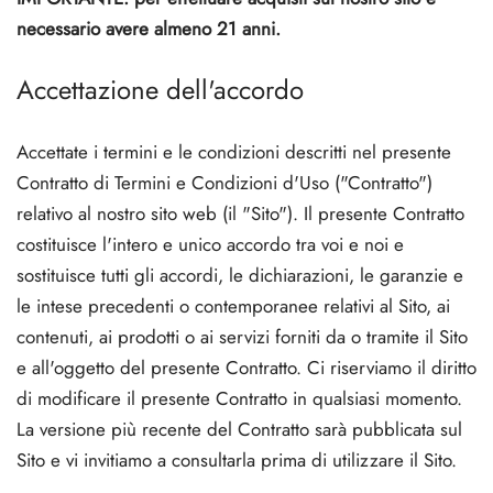
ROLEX 🇪🇺
GAS 🇺🇸
GAS INT. 🌍
necessario avere almeno 21 anni.
 Durabolin (nandrolone Decanoato)
bolan (Trenbolone Hexa)
osterone Enantato
abol Orale (metandienone)
ela T3 / T4
-Gonadotropina
(ormone Della Crescita Umano)
-MGF
itomel
866 – Ostarina
hetto Dimagrante
log
erma Il Mio Pagamento
GAS INT. 🌍
OPHARMA-USA 🇺🇸
🇪🇺 🌍
Accettazione dell'accordo
abol Iniettabile (metandienone)
ren
osterone Orale
testin (Fluoxymesterone)
G
di I
alone
41
tiroxina T4
77 – Ibutamoren
hetto Per L'aumento Di Massa
ewsletter
tcoin
🇪🇺 🌍
MA USA 🇺🇸
ma/ SHREE/ POWERBOLIC – Asia 🇺🇸 🌍
la Di Steroidi (iniezione)
ionato Di Testosterone
rdrol (Metasterone)
ozolo (Femara)
di II
P-2
rutide
rutide
140 – Testolone
hetto Per L'aumento Della Massa Magra
raccia Il Mio Ordine
 Carta Di Credito
Accettate i termini e le condizioni descritti nel presente
ADA 🇪🇺
GAS INT. 🌍
SS-PHARMA 🇪🇺🌍
Contratto di Termini e Condizioni d'Uso ("Contratto")
zione Di Masteron (Drostanolone)
osterone Fenilpropionato
ela Di Steroidi (orale)
adex (tamoxifene)
ita Di Peso
P-6
nk
glutide (Ozempic)
– Mastorin
hetto Da Donna
dine Ricevuto
WU
relativo al nostro sito web (il "Sito"). Il presente Contratto
OPHARMA-EU 🇪🇺
IMA / PHARMACOM INT. 🌍
IMA / PHARMACOM INT. 🌍
costituisce l'intero e unico accordo tra voi e noi e
lpropionato Di Nandrolone (NPP)
osterone Sustanon
finil
iron (Mesterolone)
aceutico
elina
glutide (Ozempic)
epatide (Mounjaro)
 Andarine
oto Del Pacchetto
MG
sostituisce tutti gli accordi, le dichiarazioni, le garanzie e
ERAL-PHARMA 🇪🇺
ma/ SHREE/ POWERBOLIC – Asia 🇺🇸 🌍
le intese precedenti o contemporanee relativi al Sito, ai
obolan Iniettabile (metenolone)
osterone Undecanoato
l-Trenbolone (orale)
ezione Del Fegato
le Per Il Sesso
mmento Di HGH
ax
009 – Stenabolic
censioni
IA
contenuti, ai prodotti o ai servizi forniti da o tramite il Sito
MA / SOMATROP 🇪🇺
e all'oggetto del presente Contratto. Ci riserviamo il diritto
boloni
 T4 / T6
cutan
morelin
1 – Miostina
onifico Bancario
di modificare il presente Contratto in qualsiasi momento.
RMA-EU 🇪🇺
La versione più recente del Contratto sarà pubblicata sul
ato Di Trestolone (MENT)
obolan Orale (acetato Di Metenolone)
M
orelin
sina Alfa
lle (Stati Uniti)
Sito e vi invitiamo a consultarla prima di utilizzare il Sito.
ME-PHARMA 🇪🇺
rol Iniettabile (Stanozolol)
ctil (Sibutramina)
arnitina (L-Carnitina)
sina Beta TB-500
ENMO (Stati Uniti)