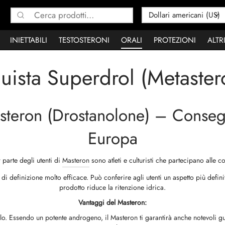
Cerca:
INIETTABILI
TESTOSTERONI
ORALI
PROTEZIONI
ALTR
uista Superdrol (Metaster
steron (Drostanolone) – Consegn
Europa
parte degli utenti di
Masteron
sono atleti e culturisti che partecipano alle c
 definizione molto efficace. Può conferire agli utenti un aspetto più definit
prodotto riduce la ritenzione idrica.
Vantaggi del Masteron:
llo. Essendo un potente androgeno, il Masteron ti garantirà anche notevoli g