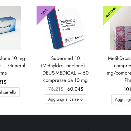
SVIZZERO
DEUS
olone 10 mg
Supermed 10
Metil-Dros
e – General-
(Methyldrostanolone) –
compres
rma
DEUS-MEDICAL – 50
mg/compres
compresse da 10 mg
Ph
81
$
Il
Il
76.21
$
60.04
$
101
l carrello
prezzo
prezzo
Aggiungi al carrello
Aggiungi 
originale
attuale
era:
è:
76.21$.
60.04$.