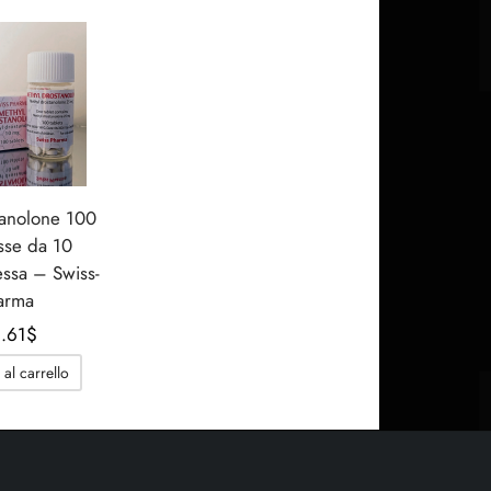
tanolone 100
se da 10
sa – Swiss-
arma
.61
$
al carrello