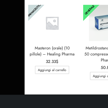
FARMACEUTICA
GENERALE
Masteron (orale) (10
Metildrostan
pillole) – Healing Pharma
50 compress
Pha
32.33
$
50.
Aggiungi al carrello
Aggiungi a