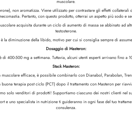
muscolare.
ne), non aromatizza. Viene utilizzato per contrastare gli effetti collaterali 
necomastia. Pertanto, con questo prodotto, otterrai un aspetto più sodo e s
muscolare acquisita durante un ciclo di aumento di massa se abbinato ad al
testosterone.
oti è la diminuzione della libido, motivo per cui si consiglia sempre di assume
Dosaggio di Masteron:
 di 400-500 mg a settimana. Tuttavia, alcuni utenti esperti arrivano fino a 
Stack Masteron:
 muscolare efficace, è possibile combinarlo con Dianabol, Parabolan, Tren
a buona terapia post ciclo (PCT) dopo il trattamento con Masteron per riavvi
mo solo venditori di prodotti! Supportiamo ciascuno dei nostri clienti nel su
ort e uno specialista in nutrizione ti guideranno in ogni fase del tuo tratta
consulenza.