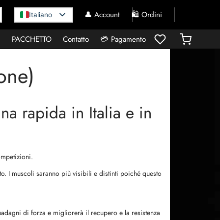
👤 Account
🛍️ Ordini
Italiano
I
PACCHETTO
Contatto
💳 Pagamento
one)
a rapida in Italia e in
ompetizioni.
o. I muscoli saranno più visibili e distinti poiché questo
uadagni di forza e migliorerà il recupero e la resistenza