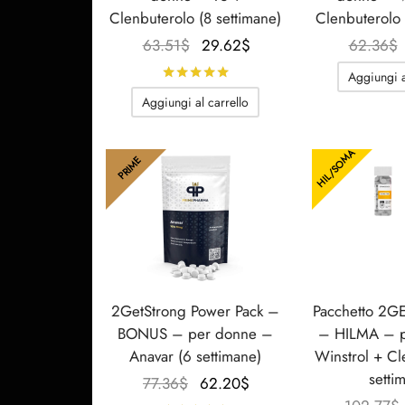
Clenbuterolo (8 settimane)
Clenbuterolo 
Il
Il
63.51
$
29.62
$
62.36
$
prezzo
prezzo
Valutato
su 5
Aggiungi a
originale
attuale
Aggiungi al carrello
era:
è:
63.51$.
29.62$.
HIL/SOMA
PRIME
2GetStrong Power Pack –
Pacchetto 2
BONUS – per donne –
– HILMA – 
Anavar (6 settimane)
Winstrol + Cl
setti
Il
Il
77.36
$
62.20
$