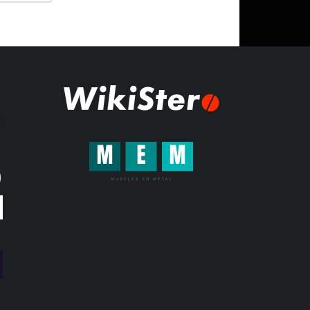
era:
154.35$.
174.36$.