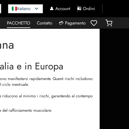
👤 Account
🛍️ Ordini
Italiano
I
PACCHETTO
Contatto
💳 Pagamento
nna
alia e in Europa
ossono manifestarsi rapidamente. Questi rischi includono:
l ciclo mestruale.
he riducono al minimo i rischi, garantendo al contempo
nile del rafforzamento muscolare: