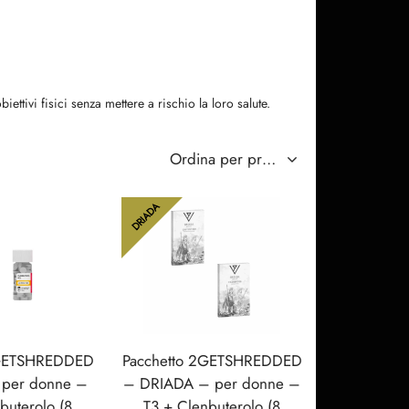
ttivi fisici senza mettere a rischio la loro salute.
DRIADA
2GETSHREDDED
Pacchetto 2GETSHREDDED
per donne –
– DRIADA – per donne –
buterolo (8
T3 + Clenbuterolo (8