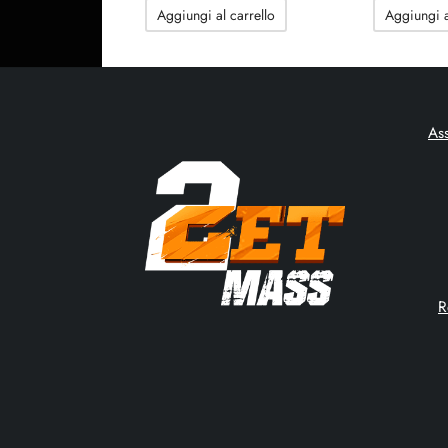
originale
attuale
Aggiungi al carrello
Aggiungi a
era:
è:
92.38$.
77.90$.
As
R