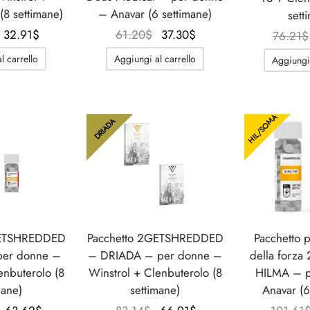
(8 settimane)
– Anavar (6 settimane)
sett
Il
Il
Il
Il
32.91
$
61.20
$
37.30
$
76.21
$
prezzo
prezzo
prezzo
prezzo
l carrello
Aggiungi al carrello
Aggiungi 
originale
attuale
originale
attuale
era:
è:
era:
è:
62.36$.
32.91$.
61.20$.
37.30$.
HIL/SOMA
DRIADA
GETSHREDDED
Pacchetto 2GETSHREDDED
Pacchetto 
per donne –
– DRIADA – per donne –
della forza
enbuterolo (8
Winstrol + Clenbuterolo (8
HILMA – p
mane)
settimane)
Anavar (6