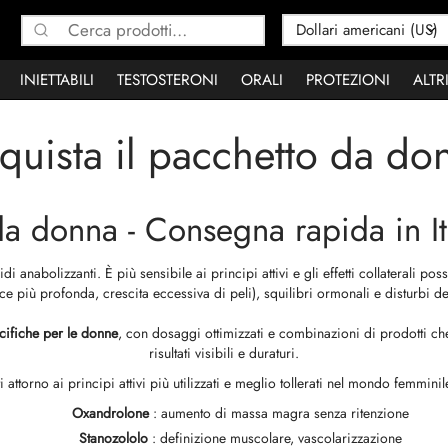
Cerca:
INIETTABILI
TESTOSTERONI
ORALI
PROTEZIONI
ALTR
quista il pacchetto da do
da donna - Consegna rapida in It
i anabolizzanti. È più sensibile ai principi attivi e gli effetti collaterali p
oce più profonda, crescita eccessiva di peli), squilibri ormonali e disturbi de
cifiche per le donne
, con dosaggi ottimizzati e combinazioni di prodotti c
risultati visibili e duraturi.
ti attorno ai principi attivi più utilizzati e meglio tollerati nel mondo femmi
Oxandrolone
: aumento di massa magra senza ritenzione
Stanozololo
: definizione muscolare, vascolarizzazione