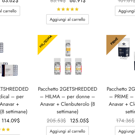
Il prezzo
Il
Il
Il
63.62
$
83.14
$
66.91
$
101.61
originale
prezzo
prezzo
prezzo
Valutato
su 5
l carrello
Aggiungi 
era:
attuale
originale
attuale
Aggiungi al carrello
102.77$.
è:
era:
è:
63.62$.
83.14$.
66.91$.
HIL/SOMA
PRIME
GETSHREDDED
Pacchetto 2GETSHREDDED
Pacchetto 
ical – per
– HILMA – per donne –
– PRIME – 
Anavar +
Anavar + Clenbuterolo (8
Anavar + Cl
(8 settimane)
settimane)
sett
Il prezzo
Il prezzo
Il prezzo
Il prezzo
114.09
$
205.53
$
125.05
$
174.36
$
originale
attuale è:
originale
attuale è:
Valutato
su 5
Aggiungi al carrello
Aggiungi 