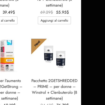
imane)
settimane)
Il
Il
Il
Il
39.49
$
69.29
$
55.95
$
prezzo
prezzo
prezzo
prezzo
al carrello
Aggiungi al carrello
originale
attuale
originale
attuale
era:
è:
era:
è:
76.21$.
39.49$.
69.29$.
55.95$.
PRIME
per l'aumento
Pacchetto 2GETSHREDDED
 2GetStrong –
– PRIME – per donne –
er donne –
Winstrol + Clenbuterolo (8
 settimane)
settimane)