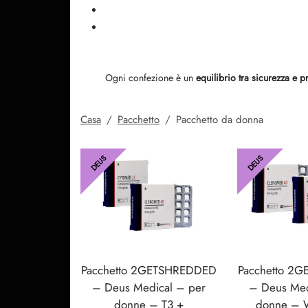
Ogni confezione è un
equilibrio tra sicurezza e p
Casa
/
Pacchetto
/
Pacchetto da donna
DEUS
DEUS
Pacchetto 2GETSHREDDED
Pacchetto 2
– Deus Medical – per
– Deus Med
donne – T3 +
donne – W