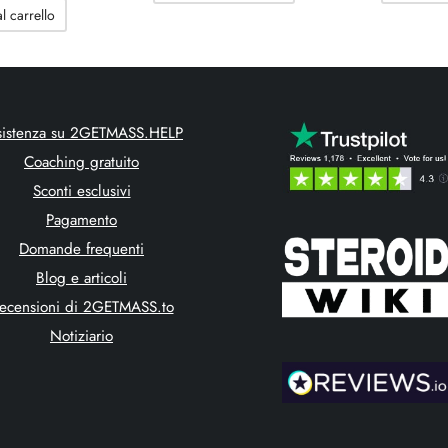
era:
114.09$.
era:
125.05$.
l carrello
215.94$.
205.53$.
sistenza su 2GETMASS.HELP
Coaching gratuito
Sconti esclusivi
Pagamento
Domande frequenti
Blog e articoli
ecensioni di 2GETMASS.to
Notiziario