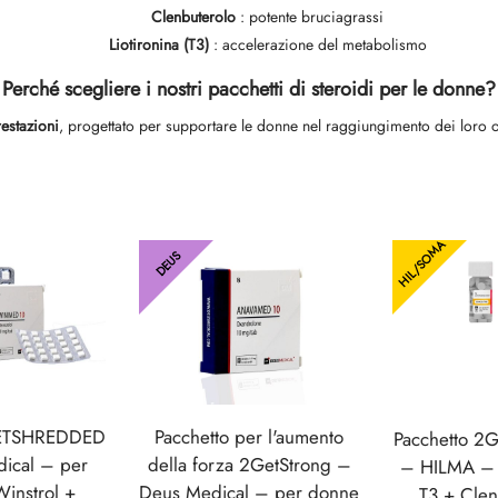
Clenbuterolo
: potente bruciagrassi
Liotironina (T3)
: accelerazione del metabolismo
Perché scegliere i nostri pacchetti di steroidi per le donne?
restazioni
, progettato per supportare le donne nel raggiungimento dei loro obie
HIL/SOMA
DEUS
GETSHREDDED
Pacchetto per l'aumento
Pacchetto 
ical – per
della forza 2GetStrong –
– HILMA – 
instrol +
Deus Medical – per donne
T3 + Clen