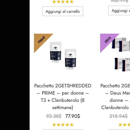
prezzo
prezzo
102.77
$
Valutato
su 5
originale
attuale
Aggiungi a
Aggiungi al carrello
era:
è:
77.36$.
62.20$.
PRIME
DEUS
Pacchetto 2GETSHREDDED
Pacchetto 2
– PRIME – per donne –
– Deus Med
T3 + Clenbuterolo (8
donne – 
settimane)
Clenbuterolo 
Il
Il
92.38
$
77.90
$
215.94
$
prezzo
prezzo
Valutato
su 5