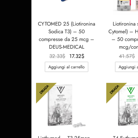
CYTOMED 25 (Liotironina
Liotironina 
Sodica T3) – 50
Cytomel) – H
compresse da 25 mcg –
– 50 comp
DEUS-MEDICAL
mcg/co
Il
Il
32.33
$
17.32
$
41.57
$
prezzo
prezzo
Aggiungi al carrello
Aggiungi a
originale
attuale
era:
è:
32.33$.
17.32$.
DRIADA
DRIADA
Liothymed – T3 25mcg –
T4 Euthym