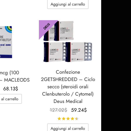
118.93$.
è:
prezzo
prezzo
Aggiungi al carrello
9.24$.
originale
attuale
era:
è:
69.29$.
55.95$.
DEUS
Confezione
mcg (100
2GETSHREDDED – Ciclo
 – MACLEODS
secco (steroidi orali
Il
Il
68.13
$
Clenbuterolo / Cytomel)
prezzo
prezzo
al carrello
Deus Medical
originale
attuale
Il prezzo
Il
127.02
$
59.24
$
era:
è:
originale
prezzo
87.76$.
68.13$.
Valutato
su 5
era:
attuale
Aggiungi al carrello