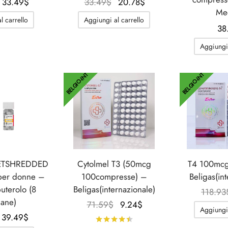
Il
Il
Il
Il
33.49
$
33.49
$
20.78
$
Med
prezzo
prezzo
prezzo
prezzo
l carrello
Aggiungi al carrello
originale
attuale
originale
attuale
38
era:
è:
era:
è:
Aggiungi 
49.65$.
33.49$.
33.49$.
20.78$.
BELGIO-INT
BELGIO-INT
GETSHREDDED
Cytolmel T3 (50mcg
T4 100mcg
per donne –
100compresse) –
Beligas(in
uterolo (8
Beligas(internazionale)
118.93
mane)
Il
Il
71.59
$
9.24
$
Aggiungi 
Il
Il
prezzo
prezzo
39.49
$
Valutato
su 5