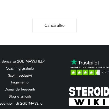
Carica altro
sistenza su 2GETMASS.HELP
Coaching gratuito
Sconti esclusivi
Pagamento
Domande frequenti
Blog e articoli
ecensioni di 2GETMASS.to