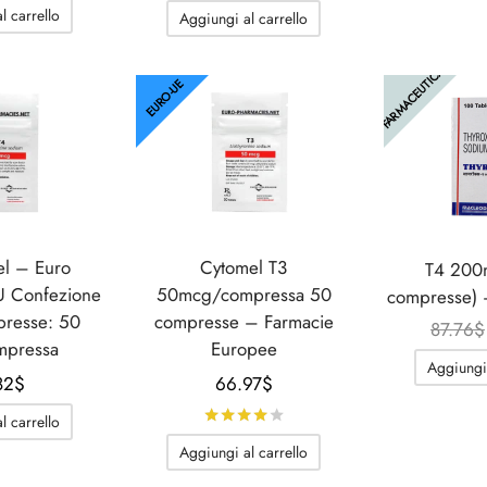
prezzo
prezzo
originale
attuale
l carrello
Aggiungi al carrello
originale
attuale
era:
è:
era:
è:
71.59$.
9.24$.
FARMACEUTICA
76.21$.
39.49$.
EURO-UE
el – Euro
Cytomel T3
T4 200
U Confezione
50mcg/compressa 50
compresse)
presse: 50
compresse – Farmacie
87.76
$
mpressa
Europee
Aggiungi 
82
$
66.97
$
Valutato
su 5
l carrello
Aggiungi al carrello