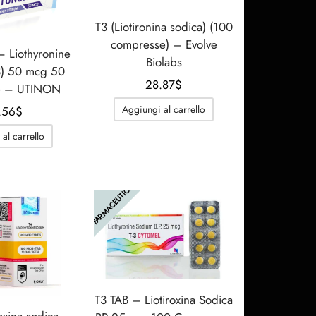
T3 (Liotironina sodica) (100
compresse) – Evolve
– Liothyronine
Biolabs
3) 50 mcg 50
28.87
$
e – UTINON
Aggiungi al carrello
.56
$
al carrello
FARMACEUTICA
T3 TAB – Liotiroxina Sodica
oxina sodica