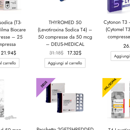
Cytonon T3 
sodica (T3-
THYROMED 50
(Cytomel T
ilma Biocare
(Levotiroxina Sodica T4) –
compress
resse – 25
50 compresse da 50 mcg
mpressa
– DEUS-MEDICAL
26
Il
Il
Il
Il
21.94
$
31.18
$
17.32
$
Aggiungi 
prezzo
prezzo
prezzo
prezzo
l carrello
Aggiungi al carrello
originale
attuale
originale
attuale
era:
è:
era:
è:
HIL/SOMA
41.57$.
21.94$.
31.18$.
17.32$.
DEUS
Pacchetto 2GETSHREDDED
ed 50 mcg
T4 Levotir