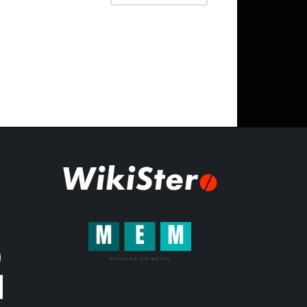
127.02$.
è:
59.24$.