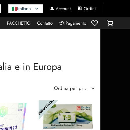
👤 Account
🛍️ Ordini
Italiano
I
PACCHETTO
Contatto
💳 Pagamento
lia e in Europa
FARMACEUTICA