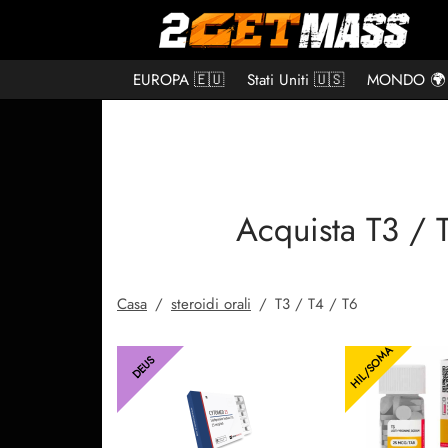
EUROPA 🇪🇺
Stati Uniti 🇺🇸
MONDO 🌍
Acquista T3 / 
Casa
/
steroidi orali
/
T3 / T4 / T6
HIL/SOMA
DEUS