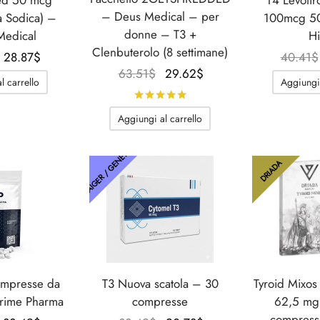
– Deus Medical – per
a Sodica) –
100mcg 50
donne – T3 +
Medical
Hi
Clenbuterolo (8 settimane)
Il
Il
28.87
$
40.41
$
Il
Il
63.51
$
29.62
$
prezzo
prezzo
l carrello
Aggiungi 
prezzo
prezzo
originale
attuale
Valutato
su 5
originale
attuale
era:
è:
Aggiungi al carrello
era:
è:
34.64$.
28.87$.
63.51$.
29.62$.
THAIGER / GENETICO
DRIADA
ompresse da
T3 Nuova scatola – 30
Tyroid Mixo
rime Pharma
compresse
62,5 mg
compress