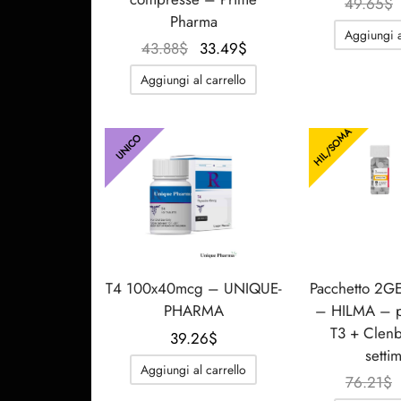
49.65
$
Pharma
Aggiungi a
Il
Il
43.88
$
33.49
$
prezzo
prezzo
Aggiungi al carrello
originale
attuale
era:
è:
HIL/SOMA
43.88$.
33.49$.
UNICO
T4 100x40mcg – UNIQUE-
Pacchetto 2
PHARMA
– HILMA – 
T3 + Clenb
39.26
$
setti
Aggiungi al carrello
76.21
$