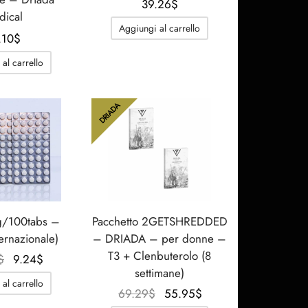
39.26
$
ical
Aggiungi al carrello
.10
$
al carrello
DRIADA
/100tabs –
Pacchetto 2GETSHREDDED
ternazionale)
– DRIADA – per donne –
T3 + Clenbuterolo (8
Il prezzo
Il
$
9.24
$
settimane)
originale
prezzo
al carrello
era:
attuale
Il
Il
69.29
$
55.95
$