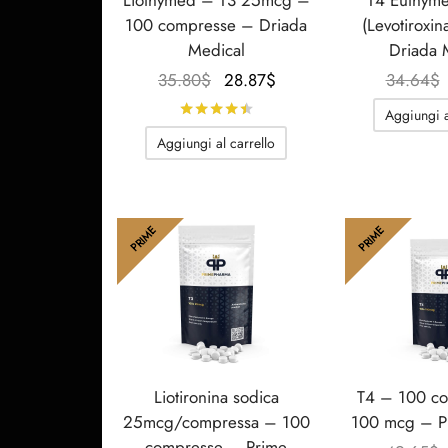
100 compresse – Driada
(Levotiroxin
Medical
Driada 
Il
Il
35.80
$
28.87
$
34.64
$
prezzo
prezzo
Valutato
su 5
Aggiungi a
originale
attuale
Aggiungi al carrello
era:
è:
35.80$.
28.87$.
PRIME
PRIME
Liotironina sodica
T4 – 100 c
25mcg/compressa – 100
100 mcg – P
compresse – Prime