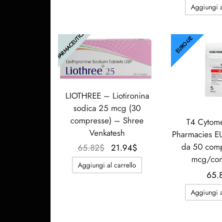
Aggiungi a
FARMACEUTICA
EURO-UE
LIOTHREE – Liotironina
sodica 25 mcg (30
compresse) – Shree
T4 Cytom
Venkatesh
Pharmacies E
da 50 com
Il
Il
65.82
$
21.94
$
mcg/co
prezzo
prezzo
Aggiungi al carrello
originale
attuale
65.
era:
è:
Aggiungi a
65.82$.
21.94$.