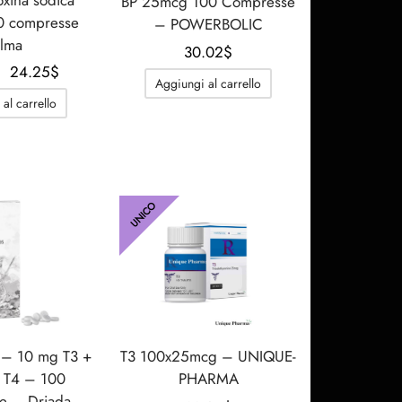
BP 25mcg 100 Compresse
 compresse
– POWERBOLIC
lma
30.02
$
Il
Il
24.25
$
Aggiungi al carrello
prezzo
prezzo
al carrello
originale
attuale
era:
è:
40.41$.
24.25$.
UNICO
s – 10 mg T3 +
T3 100x25mcg – UNIQUE-
 T4 – 100
PHARMA
e – Driada