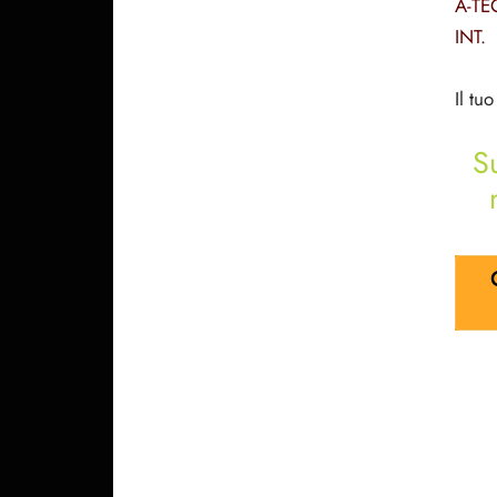
A-TE
INT.
Il tu
S