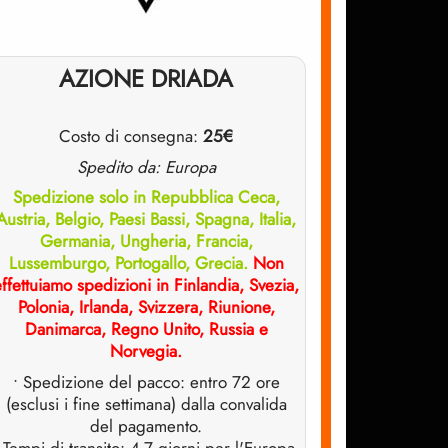
AZIONE DRIADA
Costo di consegna:
25€
Spedito da: Europa
Spedizione solo in Repubblica Ceca,
Austria, Belgio, Paesi Bassi, Spagna, Italia,
Germania, Ungheria, Francia,
Lussemburgo, Portogallo, Grecia.
Non
ffettuiamo spedizioni in Finlandia, Svezia,
Polonia, Irlanda, Svizzera, Riunione,
Danimarca, Regno Unito, Russia e
Norvegia.
• Spedizione del pacco: entro 72 ore
(esclusi i fine settimana) dalla convalida
del pagamento.
 Tempi di transito: 4-7 giorni per l'Europa,