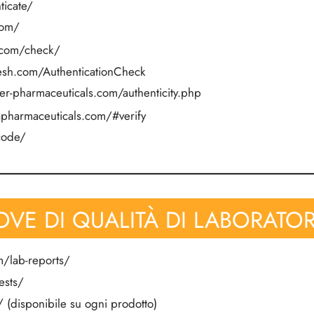
ticate/
com/
b.com/check/
esh.com/AuthenticationCheck
er-pharmaceuticals.com/authenticity.php
apharmaceuticals.com/#verify
-code/
OVE DI QUALITÀ DI LABORATOR
m/lab-reports/
ests/
/
(disponibile su ogni prodotto)