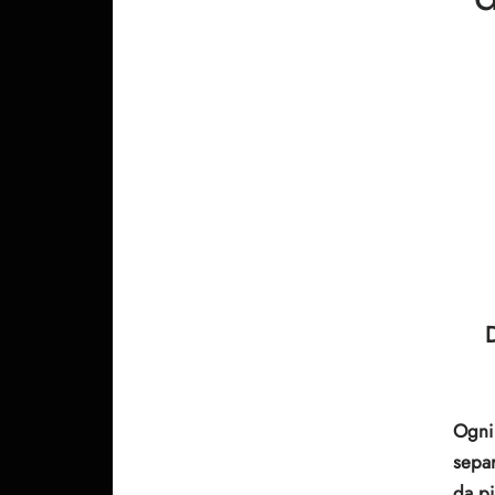
D
Ogni 
separ
da pi