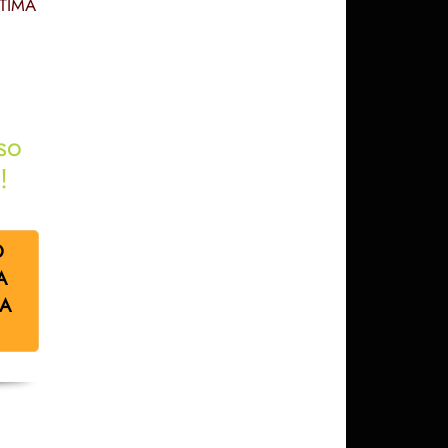
TIMA
so
!
O
A
IA