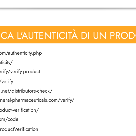
ICA L'AUTENTICITÀ DI UN PRO
om/authenticity.php
icity/
ify/verify-product
verify
.net/distributors-check/
eneral-pharmaceuticals.com/verify/
duct-verification/
com/code
roductVerification