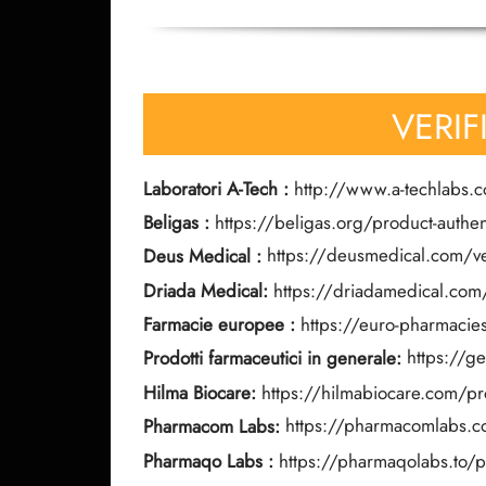
VERIF
Laboratori A-Tech
:
http://www.a-techlabs.c
Beligas
:
https://beligas.org/product-authent
Deus Medical
:
https://deusmedical.com/ver
Driada Medical:
https://driadamedical.com/
Farmacie europee
:
https://euro-pharmacies
Prodotti farmaceutici in generale:
https://g
Hilma Biocare:
https://hilmabiocare.com/pro
Pharmacom Labs:
https://pharmacomlabs.
Pharmaqo Labs
:
https://pharmaqolabs.to/p