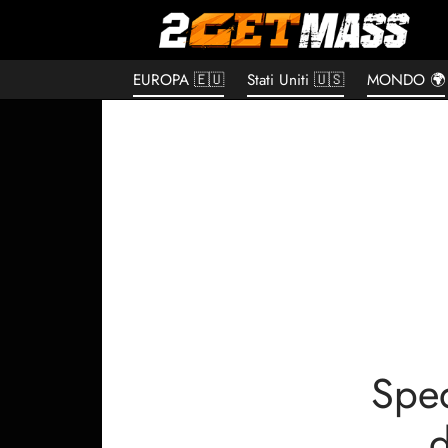
EUROPA 🇪🇺
Stati Uniti 🇺🇸
MONDO 🌍
Sped
d