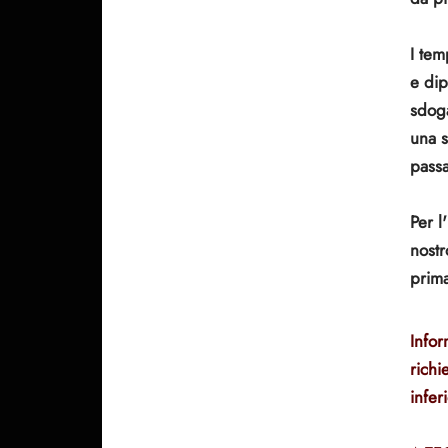
I tem
e
dip
sdoga
una s
passa
Per l
nostr
prima
Infor
richi
infer