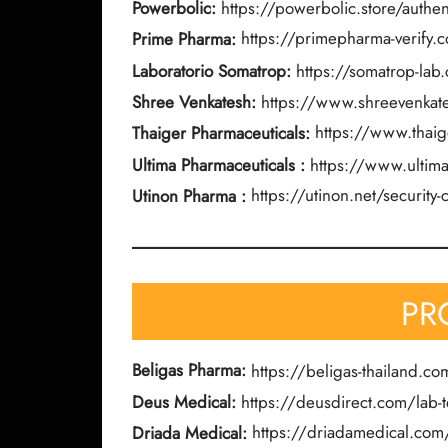
Powerbolic:
https://powerbolic.store/authen
Prime Pharma:
https://primepharma-verify.
Laboratorio Somatrop:
https://somatrop-la
Shree Venkatesh:
https://www.shreevenkat
Thaiger Pharmaceuticals:
https://www.thaig
Ultima Pharmaceuticals
:
https://www.ultim
Utinon Pharma
:
https://utinon.net/security
PR
Beligas Pharma:
https://beligas-thailand.co
Deus Medical:
https://deusdirect.com/lab-t
Driada Medical:
https://driadamedical.com