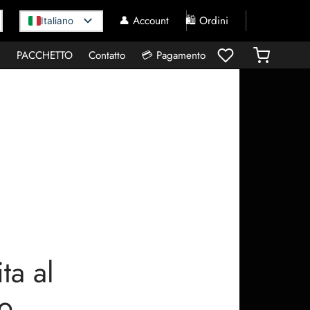
👤 Account
🛍️ Ordini
Italiano
I
PACCHETTO
Contatto
💳 Pagamento
ta al
no