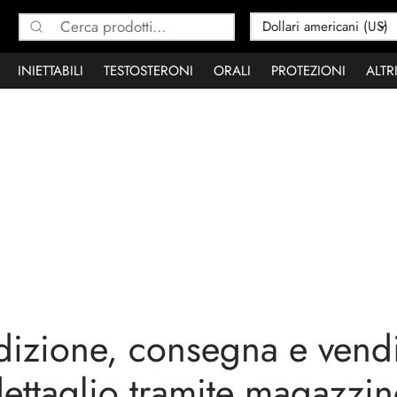
Cerca:
INIETTABILI
TESTOSTERONI
ORALI
PROTEZIONI
ALTR
izione, consegna e vendi
ettaglio tramite magazzi