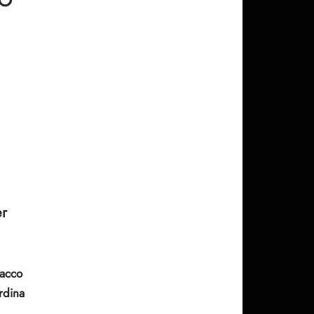
er
pacco
ordina