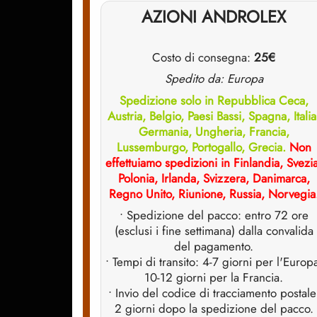
AZIONI ANDROLEX
Costo di consegna:
25€
Spedito da: Europa
Spedizione solo in Repubblica Ceca,
Austria, Belgio, Paesi Bassi, Spagna, Italia
Germania, Ungheria, Francia,
Lussemburgo, Portogallo, Grecia.
Non
effettuiamo spedizioni in Finlandia, Svezi
Polonia, Irlanda, Svizzera, Danimarca,
Regno Unito, Riunione, Russia, Norvegia
• Spedizione del pacco: entro 72 ore
(esclusi i fine settimana) dalla convalida
del pagamento.
• Tempi di transito: 4-7 giorni per l'Europ
10-12 giorni per la Francia.
• Invio del codice di tracciamento postale
2 giorni dopo la spedizione del pacco.