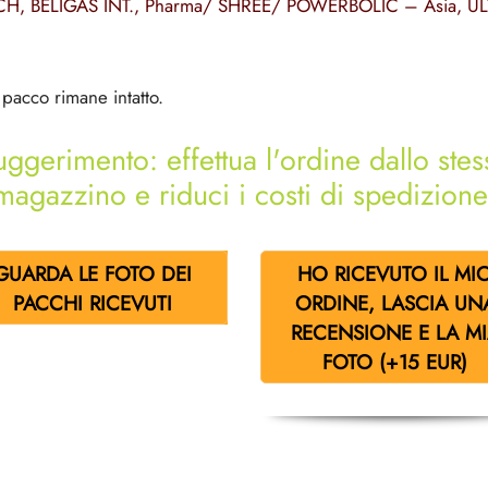
CH
,
BELIGAS INT.
,
Pharma/ SHREE/ POWERBOLIC – Asia,
UL
o pacco rimane intatto.
uggerimento: effettua l'ordine dallo stes
magazzino e riduci i costi di spedizione
GUARDA LE FOTO DEI
HO RICEVUTO IL MI
PACCHI RICEVUTI
ORDINE, LASCIA UN
RECENSIONE E LA M
FOTO (+15 EUR)