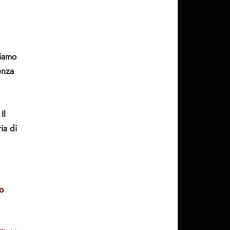
niamo
enza
Il
ia di
o