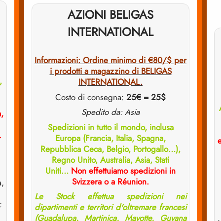
AZIONI BELIGAS
INTERNATIONAL
Informazioni: Ordine minimo di €80/$ per
i prodotti a magazzino di BELIGAS
,
INTERNATIONAL.
Costo di consegna:
25€ = 25$
Spedito da: Asia
a,
Spedizioni in tutto il mondo, inclusa
.
Europa (Francia, Italia, Spagna,
e
Repubblica Ceca, Belgio, Portogallo…),
Regno Unito, Australia, Asia, Stati
Uniti…
Non effettuiamo spedizioni in
Svizzera o a Réunion.
a,
Le Stock effettua spedizioni nei
:
dipartimenti e territori d'oltremare francesi
(Guadalupa, Martinica, Mayotte, Guyana
•