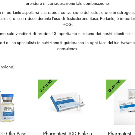
prendere in considerazione tale combinazione.
importante aspettarsi una rapida conversione del testosterone in estrogeni.
di testosterone si riduce durante l'uso di Testosterone Base. Pertanto, è im
HCG.
mo solo venditori di prodotti! Supportiamo ciascuno dei nostri clienti nel su
ort e uno specialista in nutrizione ti guideranno in ogni fase del tuo tratta
consulenza.
ensione)
UL/PH INT
UL/PH INT
00 Olio Base
Pharmatest 100 Fiale a
Pharmatest 1