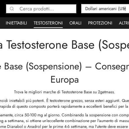
Cerca:
INIETTABILI
TESTOSTERONI
ORALI
PROTEZIONI
ALTR
a Testosterone Base (Sosp
e Base (Sospensione) – Consegna 
Europa
Trova le migliori marche di Testosterone Base su 2getmass.
oidi iniettabili più potenti. È testosterone grezzo, senza esteri aggiunti. Q
 rapida di questo composto porterà rapidamente a eccellenti benefici per la
idianamente, circa 50-100 mg al giorno. Combinando la sospensione con compo
 a settimana, si ottiene un'eccellente combinazione per l'aumento di mass
 come Dianabol o Anadrol per le prime 4-6 settimane, ma l'utente deve esser