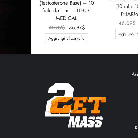
(Testosterone Base) – 10
(10 ml x 
fiale da 1 ml – DEUS-
PHAR
MEDICAL
46.09
$
Il
Il
48.39
$
36.87
$
Aggiungi a
prezzo
prezzo
Aggiungi al carrello
originale
attuale
era:
è:
48.39$.
36.87$.
As
R