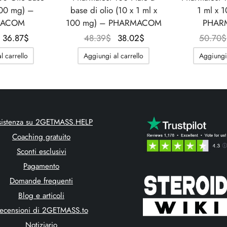
100 mg) –
base di olio (10 x 1 ml x
1 ml x 
MACOM
100 mg) – PHARMACOM
PHAR
Il
Il
Il
Il
36.87
$
48.39
$
38.02
$
50.70
$
prezzo
prezzo
prezzo
prezzo
l carrello
Aggiungi al carrello
Aggiungi 
originale
attuale
originale
attuale
era:
è:
era:
è:
46.09$.
36.87$.
48.39$.
38.02$.
sistenza su 2GETMASS.HELP
Coaching gratuito
Sconti esclusivi
Pagamento
Domande frequenti
Blog e articoli
ecensioni di 2GETMASS.to
Notiziario