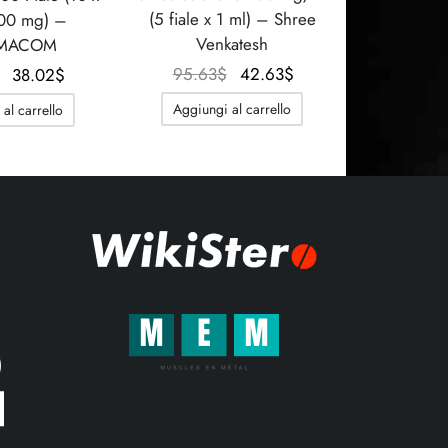
(5 fiale x 1 ml) – Shree
100 mg) –
Venkatesh
MACOM
Il
Il
Il
Il
95.63
$
42.63
$
38.02
$
prezzo
prezzo
prezzo
prezzo
Aggiungi al carrello
al carrello
originale
attuale
originale
attuale
era:
è:
era:
è:
95.63$.
42.63$.
50.70$.
38.02$.