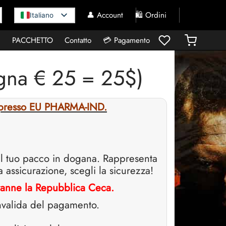
👤 Account
🛍️ Ordini
Italiano
I
PACCHETTO
Contatto
💳 Pagamento
gna € 25 = 25$)
no presso EU PHARMA-IND.
del tuo pacco in dogana. Rappresenta
a assicurazione, scegli la sicurezza!
ranne la Repubblica Ceca.
onvalida del pagamento.