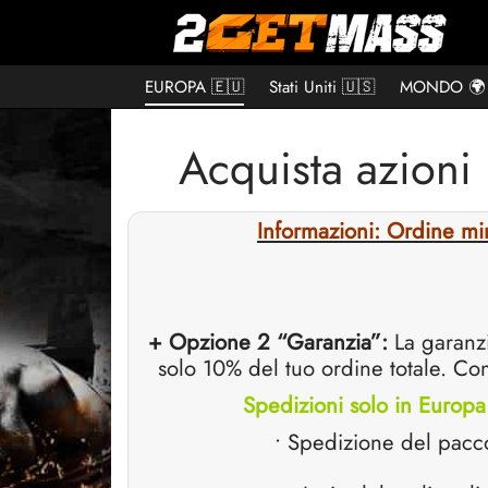
EUROPA 🇪🇺
Stati Uniti 🇺🇸
MONDO 🌍
Acquista azion
Informazioni: Ordine mi
+ Opzione 2 “Garanzia”:
La garanz
solo 10% del tuo ordine totale. Come
Spedizioni solo in Europa 
• Spedizione del pacco