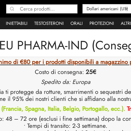
Cerca:
INIETTABILI
TESTOSTERONI
ORALI
PROTEZIONI
ALTR
i EU PHARMA-IND (Conse
nimo di €80 per i prodotti disponibili a magazzi
Costo di consegna:
25€
Spedito da: Europa
ia ti protegge da rotture, smarrimenti o sequestri 
 il 95% dei nostri clienti che si affidano alla nostr
(Francia, Spagna, Italia, Belgio, Portogallo, ecc.).
T
: 48 – 72 ore (esclusi i fine settimana) dopo la c
• Tempi di transito: 2-3 settimane.