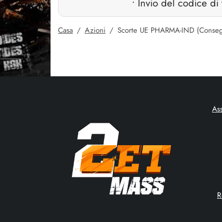
• Invio del codice di
Casa
/
Azioni
/
Scorte UE PHARMA-IND (Conseg
As
R