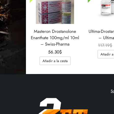
Masteron Drostanolone
Ultima-Drosta
Enanthate 100mg/ml 10ml
– Ultim
– Swiss-Pharma
117.19
$
56.30
$
Añadir a 
Añadir a la cesta
S