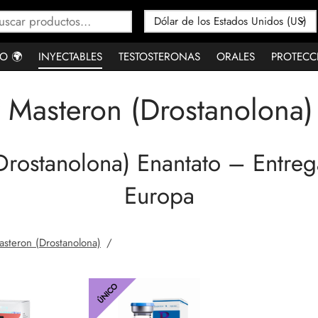
Buscar
por:
O 🌍
INYECTABLES
TESTOSTERONAS
ORALES
PROTECC
Masteron (Drostanolona)
rostanolona) Enantato – Entreg
Europa
asteron (Drostanolona)
/
ÚNICO