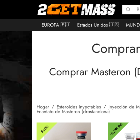
EUROPA 🇪🇺
Estados Unidos 🇺🇸
MUND
Comprar 
Comprar Masteron (D
Hogar
/
Esteroides inyectables
/
Inyección de M
Enantato de Masteron (drostanolona)
UL/PH INT
SUIZO