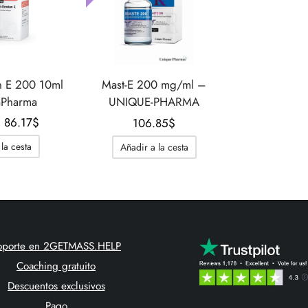
n E 200 10ml
Mast-E 200 mg/ml –
aPharma
UNIQUE-PHARMA
El
El
86.17
$
106.85
$
precio
precio
la cesta
Añadir a la cesta
original
actual
era:
es:
117.19$.
86.17$.
oporte en 2GETMASS.HELP
Coaching gratuito
Descuentos exclusivos
Pago