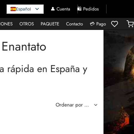
👤 Cuenta
🛍️ Pedidos
Español
IONES
OTROS
PAQUETE
Contacto
💳 Pago
 Enantato
a rápida en España y