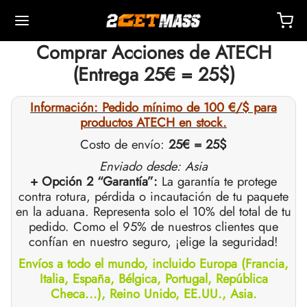
Comprar Acciones de ATECH
(Entrega 25€ = 25$)
Información: Pedido mínimo de 100 €/$ para
productos ATECH en stock.
Back
Back
Back
Back
Back
Back
Back
Back
Back
Back
Back
Back
Back
Back
Back
Back
Back
Back
Back
Costo de envío:
25€ = 25$
Enviado desde: Asia
+ Opción 2 “Garantía”:
La garantía te protege
OPA 🇪🇺
dos Unidos 🇺🇸
NDO 🌍
ECTABLES
cción De Masteron (Drostanolona)
mbolonas
TOSTERONAS
LES
 T4 / T6
TECCIONES
OS
sorios De Inyección
idos I
idos II
dida De Peso
RM
UETE
acto
Pago
contra rotura, pérdida o incautación de tu paquete
en la aduana. Representa solo el 10% del total de tu
o, Entrega Y Venta Minorista Por Almacén
o, Entrega Y Venta Minorista Por Almacén
o, Entrega Y Venta Minorista Por Almacén
onato De 1-Testosterona (DHB)
tato De Masteron (drostanolona)
ato De Trembolona
 De Testosterona (suspensión)
rol (oximetolona) Oral
ytomel
idex (anastrozol)
sorios De Inyección
ngas Para Inyección Intramuscular
r
 GRF 1-29
buterol
-105
ete Antienvejecimiento
entro De Soporte
dos De Pago
pedido. Como el 95% de nuestros clientes que
confían en nuestro seguro, ¡elige la seguridad!
nticidad
nticidad
nticidad
cción De Anadrol (oximetolona)
ionato De Masteron (Drostanolona)
 De Trembolona
a De Testosterona
ar (oxandrolona)
tiroxina T4
id (clomifeno)
ético
ngas Para Inyección Subcutánea
157
ABRAS-C
ctil (sibutramina)
0516 – Cardarine
ete De Resistencia
ntrenamiento
nga Un Descuento
Envíos a todo el mundo, incluido Europa (Francia,
Italia, España, Bélgica, Portugal, República
ROLEX 🇪🇺
GAS 🇺🇸
GAS INT. 🌍
enona (Equipoise)
tato De Trembolona
onato De Testosterona
buterol
estano (Aromasin)
enación Sanguínea Por EPO
 Bacteriostática
ocina
utamol
– Ligandrol
ete De Fuerza
Q – Preguntas Frecuentes
r Mi Pedido
Checa...), Reino Unido, EE.UU., Asia.