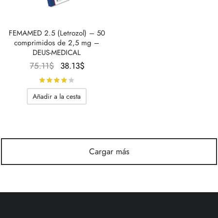
FEMAMED 2.5 (Letrozol) – 50
comprimidos de 2,5 mg –
DEUS-MEDICAL
El
El
75.11
$
38.13
$
precio
precio
Calificado con
de 5
original
actual
Añadir a la cesta
era:
es:
75.11$.
38.13$.
Cargar más