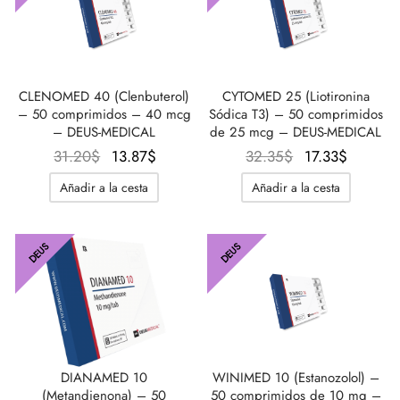
IGER / GENETIC 🇪🇺
utamol
notan
epatide (Mounjaro)
CO 🇪🇺
ato De Estenbolona
F
torelina GnRH
CLENOMED 40 (Clenbuterol)
CYTOMED 25 (Liotironina
– 50 comprimidos – 40 mcg
Sódica T3) – 50 comprimidos
– DEUS-MEDICAL
de 25 mcg – DEUS-MEDICAL
NON 🇪🇺
nabol Oral
El
El
El
El
31.20
$
13.87
$
32.35
$
17.33
$
precio
precio
precio
precio
IMA / PHARMACOM INT. 🌍
trol (estanozolol) Oral
Añadir a la cesta
Añadir a la cesta
original
actual
original
actual
era:
es:
era:
es:
31.20$.
13.87$.
32.35$.
17.33$.
DEUS
DEUS
DIANAMED 10
WINIMED 10 (Estanozolol) –
(Metandienona) – 50
50 comprimidos de 10 mg –