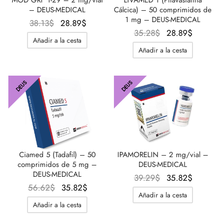
– DEUS-MEDICAL
Cálcica) – 50 comprimidos de
1 mg – DEUS-MEDICAL
El
El
38.13
$
28.89
$
El
El
35.28
$
28.89
$
precio
precio
Añadir a la cesta
precio
precio
original
actual
Añadir a la cesta
original
actual
era:
es:
era:
es:
38.13$.
28.89$.
35.28$.
28.89$
DEUS
DEUS
Ciamed 5 (Tadafil) – 50
IPAMORELIN – 2 mg/vial –
comprimidos de 5 mg –
DEUS-MEDICAL
DEUS-MEDICAL
El
El
39.29
$
35.82
$
El
El
56.62
$
35.82
$
precio
precio
Añadir a la cesta
precio
precio
original
actual
Añadir a la cesta
original
actual
era:
es: