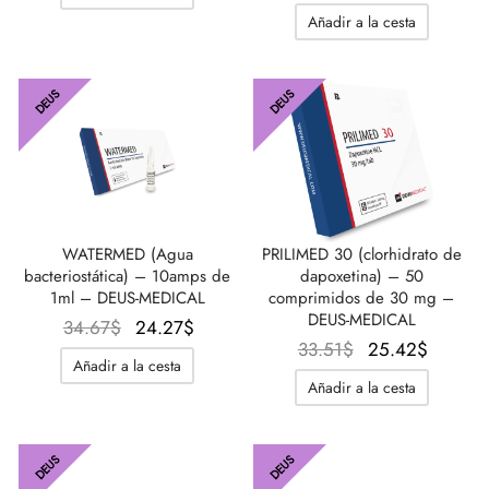
original
actual
original
actual
Añadir a la cesta
era:
es:
era:
es:
31.20$.
17.33$.
33.51$.
23.11$.
DEUS
DEUS
WATERMED (Agua
PRILIMED 30 (clorhidrato de
bacteriostática) – 10amps de
dapoxetina) – 50
1ml – DEUS-MEDICAL
comprimidos de 30 mg –
DEUS-MEDICAL
El
El
34.67
$
24.27
$
El
El
33.51
$
25.42
$
precio
precio
Añadir a la cesta
precio
precio
original
actual
Añadir a la cesta
original
actual
era:
es:
era:
es:
34.67$.
24.27$.
33.51$.
25.42$
DEUS
DEUS