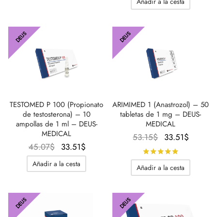
era:
es:
Añadir a la cesta
original
actual
32.35$.
23.11$.
era:
es:
62.40$.
32.94$
DEUS
DEUS
TESTOMED P 100 (Propionato
ARIMIMED 1 (Anastrozol) – 50
de testosterona) – 10
tabletas de 1 mg – DEUS-
ampollas de 1 ml – DEUS-
MEDICAL
MEDICAL
El
El
53.15
$
33.51
$
El
El
45.07
$
33.51
$
precio
precio
Calificado
precio
precio
original
actual
Añadir a la cesta
Añadir a la cesta
original
actual
era:
es:
era:
es:
53.15$.
33.51$
45.07$.
33.51$.
DEUS
DEUS