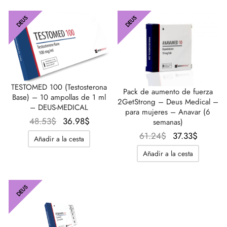
era:
es:
39.29$.
35.82$
56.62$.
35.82$.
DEUS
DEUS
TESTOMED 100 (Testosterona
Pack de aumento de fuerza
Base) – 10 ampollas de 1 ml
2GetStrong – Deus Medical –
– DEUS-MEDICAL
para mujeres – Anavar (6
El
El
48.53
$
36.98
$
semanas)
precio
precio
El
El
61.24
$
37.33
$
Añadir a la cesta
original
actual
precio
precio
Añadir a la cesta
era:
es:
original
actual
48.53$.
36.98$.
era:
es:
61.24$.
37.33$.
DEUS