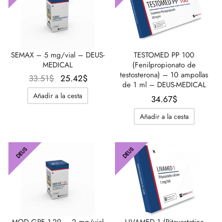
SEMAX – 5 mg/vial – DEUS-
TESTOMED PP 100
MEDICAL
(Fenilpropionato de
testosterona) – 10 ampollas
El
El
33.51
$
25.42
$
de 1 ml – DEUS-MEDICAL
precio
precio
Añadir a la cesta
34.67
$
original
actual
era:
es:
Añadir a la cesta
33.51$.
25.42$.
DEUS
DEUS
MOD GRF 1-29 – 2 mg/vial
LIVAMED 1 (Pitavastatina