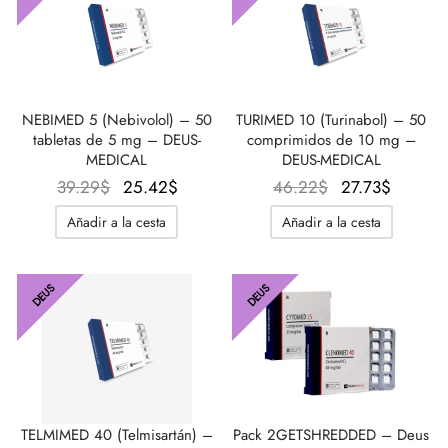
NEBIMED 5 (Nebivolol) – 50
TURIMED 10 (Turinabol) – 50
tabletas de 5 mg – DEUS-
comprimidos de 10 mg –
MEDICAL
DEUS-MEDICAL
El
El
El
El
39.29
$
25.42
$
46.22
$
27.73
$
precio
precio
precio
precio
Añadir a la cesta
Añadir a la cesta
original
actual
original
actual
era:
es:
era:
es:
39.29$.
25.42$.
46.22$.
27.73$
DEUS
DEUS
Pack 2GETSHREDDED – Deus
TELMIMED 40 (Telmisartán) –