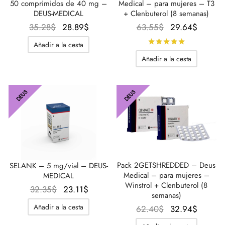
Medical – para mujeres – T3
50 comprimidos de 40 mg –
+ Clenbuterol (8 semanas)
DEUS-MEDICAL
El
El
El
El
63.55
$
29.64
$
35.28
$
28.89
$
precio
precio
precio
precio
Calificado
Añadir a la cesta
original
actual
original
actual
Añadir a la cesta
era:
es:
era:
es:
63.55$.
29.64$
35.28$.
28.89$.
DEUS
DEUS
Pack 2GETSHREDDED – Deus
SELANK – 5 mg/vial – DEUS-
Medical – para mujeres –
MEDICAL
Winstrol + Clenbuterol (8
El
El
32.35
$
23.11
$
semanas)
precio
precio
Añadir a la cesta
El
El
62.40
$
32.94
$
original
actual
precio
precio