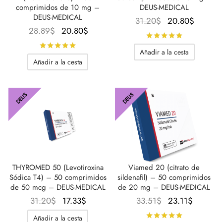
comprimidos de 10 mg –
DEUS-MEDICAL
DEUS-MEDICAL
El
El
31.20
$
20.80
$
El
El
28.89
$
20.80
$
precio
precio
Calificado
precio
precio
original
actual
Calificado con
de 5
Añadir a la cesta
original
actual
era:
es:
Añadir a la cesta
era:
es:
31.20$.
20.80$
28.89$.
20.80$.
DEUS
DEUS
THYROMED 50 (Levotiroxina
Viamed 20 (citrato de
Sódica T4) – 50 comprimidos
sildenafil) – 50 comprimidos
de 50 mcg – DEUS-MEDICAL
de 20 mg – DEUS-MEDICAL
El
El
El
El
31.20
$
17.33
$
33.51
$
23.11
$
precio
precio
precio
precio
Calificado
Añadir a la cesta