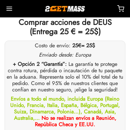
Comprar acciones de DEUS
(Entrega 25 € = 25$)
Costo de envío:
25€
= 25$
Enviado desde: Europa
Back
Back
Back
Back
Back
Back
Back
Back
Back
Back
Back
Back
Back
Back
Back
Back
Back
Back
Back
+ Opción 2 “Garantía”:
La garantía te protege
contra rotura, pérdida o incautación de tu paquete
en la aduana. Representa solo el 10% del total de tu
OPA 🇪🇺
dos Unidos 🇺🇸
NDO 🌍
ECTABLES
cción De Masteron (Drostanolona)
mbolonas
TOSTERONAS
LES
 T4 / T6
TECCIONES
OS
sorios De Inyección
idos I
idos II
dida De Peso
RM
UETE
acto
Pago
pedido. Como el 95% de nuestros clientes que
confían en nuestro seguro, ¡elige la seguridad!
o, Entrega Y Venta Minorista Por Almacén
o, Entrega Y Venta Minorista Por Almacén
o, Entrega Y Venta Minorista Por Almacén
onato De 1-Testosterona (DHB)
tato De Masteron (drostanolona)
ato De Trembolona
 De Testosterona (suspensión)
rol (oximetolona) Oral
ytomel
idex (anastrozol)
sorios De Inyección
ngas Para Inyección Intramuscular
r
 GRF 1-29
buterol
-105
ete Antienvejecimiento
entro De Soporte
dos De Pago
Envíos a todo el mundo, incluida Europa (Reino
Unido, Francia, Italia, España, Bélgica, Portugal,
nticidad
nticidad
nticidad
cción De Anadrol (oximetolona)
ionato De Masteron (Drostanolona)
 De Trembolona
a De Testosterona
ar (oxandrolona)
tiroxina T4
id (clomifeno)
ético
ngas Para Inyección Subcutánea
157
ABRAS-C
ctil (sibutramina)
0516 – Cardarine
ete De Resistencia
ntrenamiento
nga Un Descuento
Suiza, Dinamarca, Polonia…), Canadá, Asia,
Australia,…
No se realizan envíos a Reunión,
ROLEX 🇪🇺
GAS 🇺🇸
GAS INT. 🌍
enona (Equipoise)
tato De Trembolona
onato De Testosterona
buterol
estano (Aromasin)
enación Sanguínea Por EPO
 Bacteriostática
ocina
utamol
– Ligandrol
ete De Fuerza
Q – Preguntas Frecuentes
r Mi Pedido
República Checa y EE.UU.