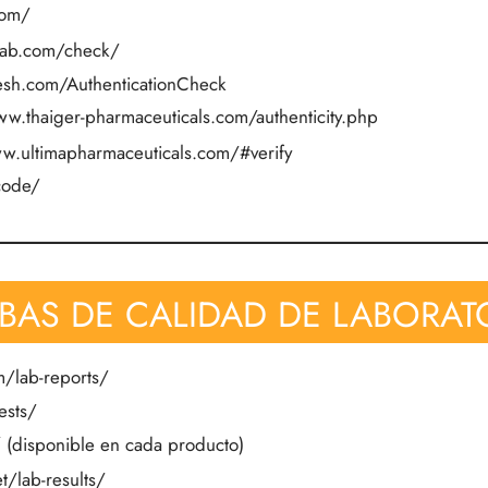
com/
-lab.com/check/
esh.com/AuthenticationCheck
ww.thaiger-pharmaceuticals.com/authenticity.php
w.ultimapharmaceuticals.com/#verify
-code/
BAS DE CALIDAD DE LABORAT
m/lab-reports/
ests/
/
(disponible en cada producto)
t/lab-results/