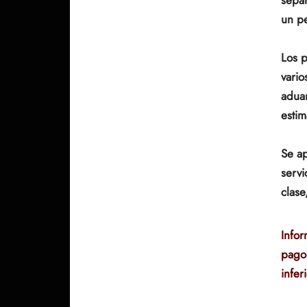
un pe
Los p
vario
aduan
estim
Se ap
servi
clase
Infor
pago
infer