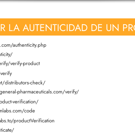
AR LA AUTENTICIDAD DE UN P
.com/authenticity.php
icity/
ify/verify-product
verify
t/distributors-check/
/general-pharmaceuticals.com/verify/
duct-verification/
omlabs.com/code
bs.to/productVerification
ticate/