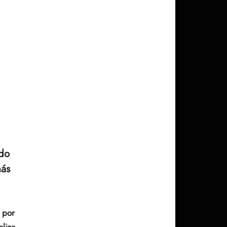
do
más
 por
aliza