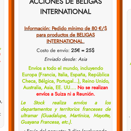
ACCIONES DE BELIGAS
INTERNATIONAL
Información: Pedido mínimo de 80 €/$
para productos de BELIGAS
INTERNATIONAL.
,
Costo de envío:
25€ = 25$
a
Enviado desde: Asia
,
Envíos a todo el mundo, incluyendo
Europa (Francia, Italia, España, República
Checa, Bélgica, Portugal…), Reino Unido,
Australia, Asia, EE. UU.…
No se realizan
envíos a Suiza ni a Reunión.
a,
Le Stock realiza envíos a los
departamentos y territorios franceses de
:
ultramar (Guadalupe, Martinica, Mayotte,
•
Guayana Francesa, etc.).
• Envío del paquete: 3 días (excluyendo