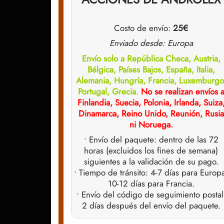
Costo de envío:
25€
Enviado desde: Europa
Envío solo a República Checa, Austria,
Bélgica, Países Bajos, España, Italia,
Alemania, Hungría, Francia, Luxemburgo
Portugal, Grecia.
No se realizan envíos 
Finlandia, Suecia, Polonia, Irlanda, Suiza
Dinamarca, Reino Unido, Reunión, Rusia
ni Noruega.
• Envío del paquete: dentro de las 72
horas (excluidos los fines de semana)
siguientes a la validación de su pago.
• Tiempo de tránsito: 4-7 días para Europ
10-12 días para Francia.
• Envío del código de seguimiento postal
2 días después del envío del paquete.