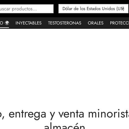
Buscar
por:
O 🌍
INYECTABLES
TESTOSTERONAS
ORALES
PROTECC
, entrega y venta minoris
almacén