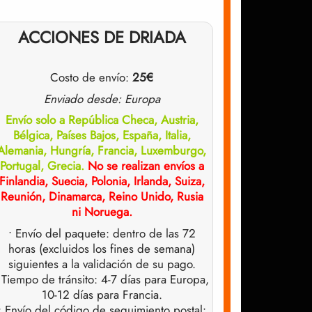
ACCIONES DE DRIADA
Costo de envío:
25€
Enviado desde: Europa
Envío solo a República Checa, Austria,
Bélgica, Países Bajos, España, Italia,
Alemania, Hungría, Francia, Luxemburgo,
Portugal, Grecia.
No se realizan envíos a
Finlandia, Suecia, Polonia, Irlanda, Suiza,
Reunión, Dinamarca, Reino Unido, Rusia
ni Noruega.
• Envío del paquete: dentro de las 72
horas (excluidos los fines de semana)
siguientes a la validación de su pago.
 Tiempo de tránsito: 4-7 días para Europa,
10-12 días para Francia.
• Envío del código de seguimiento postal: