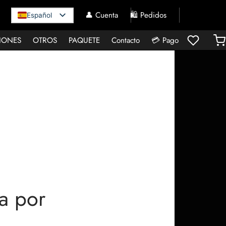
👤 Cuenta
🛍️ Pedidos
Español
IONES
OTROS
PAQUETE
Contacto
💳 Pago
ta por