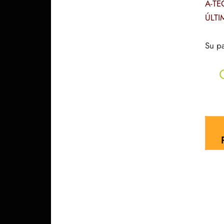
A-TE
ÚLTI
Su pa