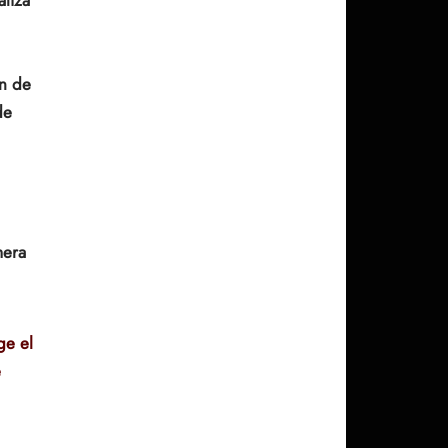
n de
de
mera
ge el
e