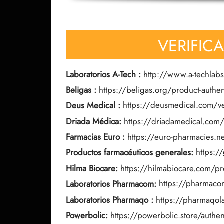
VERIFIC
Laboratorios A-Tech
:
http://www.a-techlabs
Beligas
:
https://beligas.org/product-authent
Deus Medical
:
https://deusmedical.com/ver
Driada Médica:
https://driadamedical.com/
Farmacias Euro
:
https://euro-pharmacies.ne
Productos farmacéuticos generales:
https:/
Hilma Biocare:
https://hilmabiocare.com/pro
Laboratorios Pharmacom:
https://pharmac
Laboratorios Pharmaqo
:
https://pharmaqola
Powerbolic:
https://powerbolic.store/authen