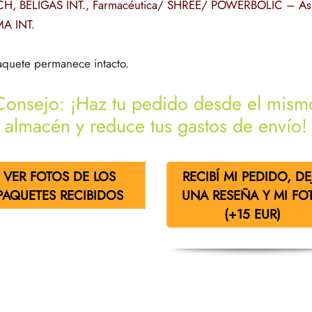
CH
,
BELIGAS INT.
,
Farmacéutica/ SHREE/ POWERBOLIC – Asi
MA INT.
quete permanece intacto.
Consejo: ¡Haz tu pedido desde el mism
almacén y reduce tus gastos de envío!
VER FOTOS DE LOS
RECIBÍ MI PEDIDO, DE
PAQUETES RECIBIDOS
UNA RESEÑA Y MI FO
(+15 EUR)