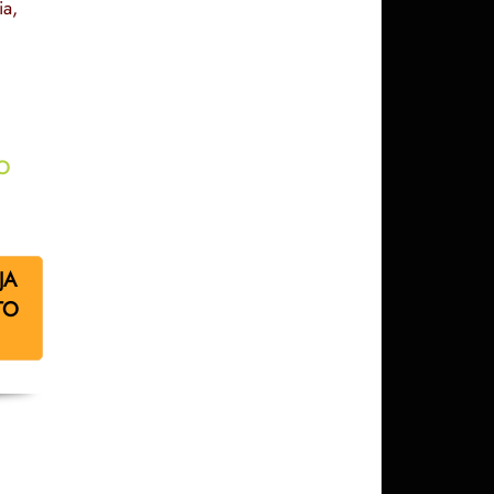
a,
o
JA
TO