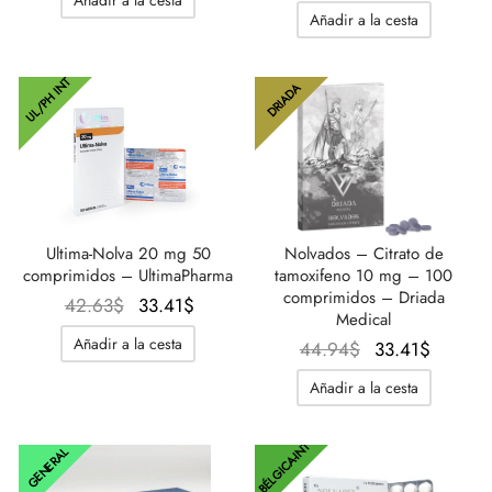
precio
precio
Añadir a la cesta
original
actual
era:
es:
UL/PH INT
49.55$.
33.41$
DRIADA
Ultima-Nolva 20 mg 50
Nolvados – Citrato de
comprimidos – UltimaPharma
tamoxifeno 10 mg – 100
comprimidos – Driada
El
El
42.63
$
33.41
$
Medical
precio
precio
Añadir a la cesta
El
El
44.94
$
33.41
$
original
actual
precio
precio
era:
es:
Añadir a la cesta
original
actual
42.63$.
33.41$.
era:
es:
BÉLGICA-INT
GENERAL
44.94$.
33.41$