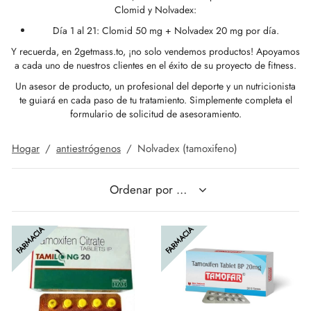
Clomid y Nolvadex:
Día 1 al 21: Clomid 50 mg + Nolvadex 20 mg por día.
IGER / GENETIC 🇪🇺
utamol
notan
epatide (Mounjaro)
Y recuerda, en 2getmass.to, ¡no solo vendemos productos! Apoyamos
a cada uno de nuestros clientes en el éxito de su proyecto de fitness.
CO 🇪🇺
ato De Estenbolona
F
torelina GnRH
Un asesor de producto, un profesional del deporte y un nutricionista
te guiará en cada paso de tu tratamiento. Simplemente completa el
NON 🇪🇺
nabol Oral
formulario de solicitud de asesoramiento.
IMA / PHARMACOM INT. 🌍
trol (estanozolol) Oral
Hogar
/
antiestrógenos
/
Nolvadex (tamoxifeno)
FARMACIA
FARMACIA