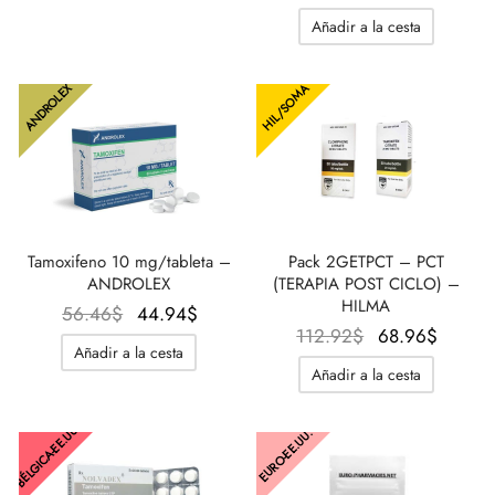
original
actual
Añadir a la cesta
era:
es:
67.98$.
56.46$
ANDROLEX
HIL/SOMA
Tamoxifeno 10 mg/tableta –
Pack 2GETPCT – PCT
ANDROLEX
(TERAPIA POST CICLO) –
HILMA
El
El
56.46
$
44.94
$
El precio
El
112.92
$
68.96
$
precio
precio
Añadir a la cesta
original
preci
original
actual
Añadir a la cesta
era:
actua
era:
es:
112.92$.
es:
56.46$.
44.94$.
BÉLGICA-EE.UU.
EURO-EE.UU.
68.96