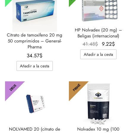
HP Nolvadex (20 mg) –
Citrato de tamoxifeno 20 mg
Beligas (internacional)
50 comprimidos – General-
El
El
41.48
$
9.22
$
Pharma
precio
precio
Añadir a la cesta
34.57
$
original
actual
era:
es:
Añadir a la cesta
41.48$.
9.22$.
PRIME
DEUS
NOLVAMED 20 (citrato de
Nolvadex 10 mg (100