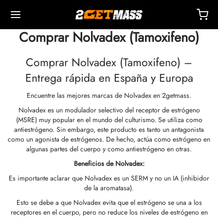
Comprar Nolvadex (Tamoxifeno)
Comprar Nolvadex (Tamoxifeno) –
Entrega rápida en España y Europa
Encuentre las mejores marcas de Nolvadex en 2getmass.
Back
Back
Back
Back
Back
Back
Back
Back
Back
Back
Back
Back
Back
Back
Back
Back
Back
Back
Back
Nolvadex es un modulador selectivo del receptor de estrógeno
(MSRE) muy popular en el mundo del culturismo. Se utiliza como
OPA 🇪🇺
dos Unidos 🇺🇸
NDO 🌍
ECTABLES
cción De Masteron (Drostanolona)
mbolonas
TOSTERONAS
LES
 T4 / T6
TECCIONES
OS
sorios De Inyección
idos I
idos II
dida De Peso
RM
UETE
acto
Pago
antiestrógeno. Sin embargo, este producto es tanto un antagonista
como un agonista de estrógenos. De hecho, actúa como estrógeno en
algunas partes del cuerpo y como antiestrógeno en otras.
o, Entrega Y Venta Minorista Por Almacén
o, Entrega Y Venta Minorista Por Almacén
o, Entrega Y Venta Minorista Por Almacén
onato De 1-Testosterona (DHB)
tato De Masteron (drostanolona)
ato De Trembolona
 De Testosterona (suspensión)
rol (oximetolona) Oral
ytomel
idex (anastrozol)
sorios De Inyección
ngas Para Inyección Intramuscular
r
 GRF 1-29
buterol
-105
ete Antienvejecimiento
entro De Soporte
dos De Pago
Beneficios de Nolvadex:
Es importante aclarar que Nolvadex es un SERM y no un IA (inhibidor
nticidad
nticidad
nticidad
cción De Anadrol (oximetolona)
ionato De Masteron (Drostanolona)
 De Trembolona
a De Testosterona
ar (oxandrolona)
tiroxina T4
id (clomifeno)
ético
ngas Para Inyección Subcutánea
157
ABRAS-C
ctil (sibutramina)
0516 – Cardarine
ete De Resistencia
ntrenamiento
nga Un Descuento
de la aromatasa).
Esto se debe a que Nolvadex evita que el estrógeno se una a los
ROLEX 🇪🇺
GAS 🇺🇸
GAS INT. 🌍
enona (Equipoise)
tato De Trembolona
onato De Testosterona
buterol
estano (Aromasin)
enación Sanguínea Por EPO
 Bacteriostática
ocina
utamol
– Ligandrol
ete De Fuerza
Q – Preguntas Frecuentes
r Mi Pedido
receptores en el cuerpo, pero no reduce los niveles de estrógeno en