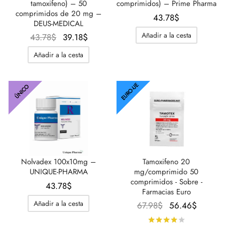
tamoxifeno) – 50
comprimidos) – Prime Pharma
comprimidos de 20 mg –
43.78
$
DEUS-MEDICAL
Añadir a la cesta
El
El
43.78
$
39.18
$
precio
precio
Añadir a la cesta
original
actual
era:
es:
43.78$.
39.18$.
EURO-UE
ÚNICO
Tamoxifeno 20
Nolvadex 100x10mg –
mg/comprimido 50
UNIQUE-PHARMA
comprimidos - Sobre -
43.78
$
Farmacias Euro
Añadir a la cesta
El
El
67.98
$
56.46
$
precio
precio
Calificado