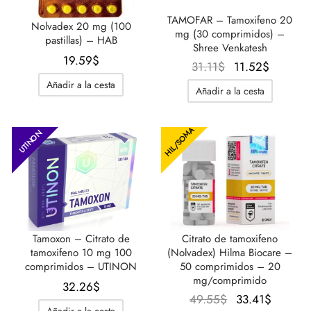
TAMOFAR – Tamoxifeno 20
Nolvadex 20 mg (100
mg (30 comprimidos) –
pastillas) – HAB
Shree Venkatesh
19.59
$
El
El
31.11
$
11.52
$
precio
precio
Añadir a la cesta
Añadir a la cesta
original
actual
era:
es:
HIL/SOMA
31.11$.
11.52$.
UTINON
Tamoxon – Citrato de
Citrato de tamoxifeno
tamoxifeno 10 mg 100
(Nolvadex) Hilma Biocare –
comprimidos – UTINON
50 comprimidos – 20
mg/comprimido
32.26
$
El
El
49.55
$
33.41
$
Añadir a la cesta