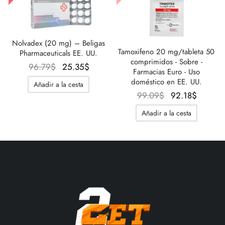
Nolvadex (20 mg) – Beligas
Tamoxifeno 20 mg/tableta 50
Pharmaceuticals EE. UU.
comprimidos - Sobre -
El
El
96.79
$
25.35
$
Farmacias Euro - Uso
precio
precio
doméstico en EE. UU.
Añadir a la cesta
original
actual
El
El
99.09
$
92.18
$
era:
es:
precio
precio
Añadir a la cesta
96.79$.
25.35$.
original
actual
era:
es:
99.09$.
92.18$