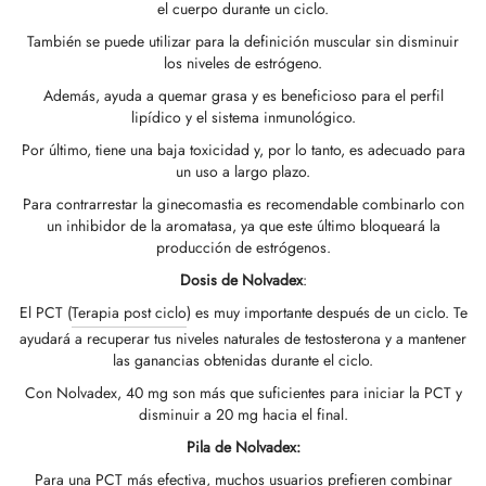
el cuerpo durante un ciclo.
GAS INT. 🌍
OPHARMA-USA 🇺🇸
 🇪🇺 🌍
 Durabolin (decanoato De Nandrolona)
bolan (trembolona Hexa)
tato De Testosterona
abol Oral (metandienona)
la T3 / T4
-Gonadotropina
(hormonas De Crecimiento Humano)
-MGF
ytomel
866 – Ostarina
ete Para Bajar De Peso
log
irmar Mi Pago
También se puede utilizar para la definición muscular sin disminuir
los niveles de estrógeno.
 🇪🇺 🌍
MA USA 🇺🇸
acéutica/ SHREE/ POWERBOLIC – Asia 🇺🇸
abol Inyectable (metandienona)
ren
osterona Oral
testin (fluoximesterona)
G
dos I
halon
41
tiroxina T4
77 – Ibutamoren
ete De Ganancia De Masa
letín Informativo
tcoin
Además, ayuda a quemar grasa y es beneficioso para el perfil
lipídico y el sistema inmunológico.
ADA 🇪🇺
GAS INT. 🌍
la De Esteroides (inyección)
ionato De Testosterona
rdrol (Metasterona)
ozol (Femara)
dos II
P-2
rutida
rutida
140 – Testolona
ete De Ganancia De Masa Magra
astrear Mi Pedido
 Tarjeta De Crédito
Por último, tiene una baja toxicidad y, por lo tanto, es adecuado para
un uso a largo plazo.
SS-PHARMA 🇪🇺🌍
OPHARMA-UE 🇪🇺
IMA / PHARMACOM INT. 🌍
cción De Masteron (Drostanolona)
lpropionato De Testosterona
la De Esteroides (oral)
adex (tamoxifeno)
ida De Peso
P-6
nk
glutida (Ozempic)
– Mastorin
ete De Mujeres
dido Recibido
WU
Para contrarrestar la ginecomastia es recomendable combinarlo con
un inhibidor de la aromatasa, ya que este último bloqueará la
IMA / PHARMACOM INT. 🌍
producción de estrógenos.
ERAL-PHARMA 🇪🇺
acéutica/ SHREE/ POWERBOLIC – Asia 🇺🇸
lpropionato De Nandrolona (NPP)
osterona Sustanon
finilo
iron (Mesterolona)
acéutico
relina
glutida (Ozempic)
epatide (Mounjaro)
 Andarine
otos Del Paquete
G
Dosis de Nolvadex
:
MA / SOMATROP 🇪🇺
obolan Inyectable (metenolona)
canoato De Testosterona
l-Trembolona (oral)
ección Del Hígado
llas Sexuales
gmento De HGH
ax
009 – Stenabolic
señas
IA
El PCT (
Terapia post ciclo
) es muy importante después de un ciclo. Te
ayudará a recuperar tus niveles naturales de testosterona y a mantener
las ganancias obtenidas durante el ciclo.
RMA-EU 🇪🇺
bolonas
 T4 / T6
cutane
morelin
1 – Miostina
ransferencia Bancaria
Con Nolvadex, 40 mg son más que suficientes para iniciar la PCT y
disminuir a 20 mg hacia el final.
ME-PHARMA 🇪🇺
ato De Trestolona (MENT)
obolan Oral (acetato De Metenolona)
M
orelina
sina Alfa
elle (USA)
Pila de Nolvadex:
Para una PCT más efectiva, muchos usuarios prefieren combinar
SS-PHARMA 🇪🇺🌍
trol Inyectable (estanozolol)
ctil (sibutramina)
arnitina (L-Carnitina)
sina Beta TB-500
VENMO (USA)