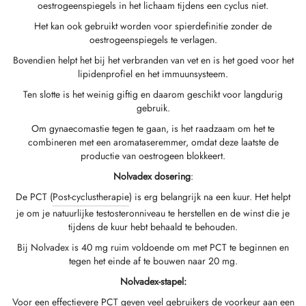
oestrogeenspiegels in het lichaam tijdens een cyclus niet.
GAS INT. 🌍
OPHARMA-USA 🇺🇸
 🇪🇺 🌍
 Durabolin (nandrolondecanoaat)
bolan (Trenbolone Hexa)
osteron Enanthate
e Dianabol (Methandienone)
 T3 / T4
-Gonadotropine
(menselijke Groeihormonen)
-MGF
ytomel
866 – Ostarine
chtsverliespakket
log
stig Mijn Betaling
Het kan ook gebruikt worden voor spierdefinitie zonder de
oestrogeenspiegels te verlagen.
 🇪🇺 🌍
MA USA 🇺🇸
ma/ SHREE/ POWERBOLIC – Azië 🇺🇸 🌍
abol Injecteerbaar (Methandienone)
ren
e Testosteron
testin (Fluoxymesteron)
G
iden I
halon
41
evothyroxine
77 – Ibutamoren
 Gain-Pakket
ieuwsbrief
tcoin
Bovendien helpt het bij het verbranden van vet en is het goed voor het
lipidenprofiel en het immuunsysteem.
ADA 🇪🇺
GAS INT. 🌍
SS-PHARMA 🇪🇺🌍
idmix (injectie)
osteronpropionaat
rdrol (Methasteron)
ozol (Femara)
den II
P-2
rutide
rutide
140 – Testolone
Voor Spiermassa-Toename
olg Mijn Bestelling
 Creditcard
Ten slotte is het weinig giftig en daarom geschikt voor langdurig
gebruik.
OPHARMA-EU 🇪🇺
IMA / PHARMACOM INT. 🌍
IMA / PHARMACOM INT. 🌍
eron (Drostanolone) Injectie
osteron Fenylpropionaat
oidmix (oraal)
adex (Tamoxifen)
chtsverlies
P-6
nk
glutide (Ozempic)
– Mastorin
wenpakket
stelling Ontvangen
WU
Om gynaecomastie tegen te gaan, is het raadzaam om het te
combineren met een aromataseremmer, omdat deze laatste de
productie van oestrogeen blokkeert.
EMENE FARMACIE 🇪🇺
ma/ SHREE/ POWERBOLIC – Azië 🇺🇸 🌍
rolonfenylpropionaat (NPP)
osteron Sustanon
finil
iron (Mesterolon)
aceutisch
reline
glutide (Ozempic)
epatide (Mounjaro)
 Andarine
kketfoto's
G
Nolvadex dosering
:
MA / SOMATROP 🇪🇺
obolan Injecteerbaar (Methenolone)
osteronundecanoaat
yl-Trenbolon (Oraal)
rbescherming
pillen
-Fragment
ax
009 – Stenabolic
oordelingen
A
De PCT (
Post-cyclustherapie
) is erg belangrijk na een kuur. Het helpt
je om je natuurlijke testosteronniveau te herstellen en de winst die je
tijdens de kuur hebt behaald te behouden.
RMA-EU 🇪🇺
bolonen
 T4 / T6
cutane
morelin
1 – Myostine
ankoverschrijving
Bij Nolvadex is 40 mg ruim voldoende om met PCT te beginnen en
tegen het einde af te bouwen naar 20 mg.
ME-PHARMA 🇪🇺
tolonacetaat (MENT)
e Primobolan (Methenolone Acetaat)
MS
orelin
osine Alpha
elle (USA)
Nolvadex-stapel:
Voor een effectievere PCT geven veel gebruikers de voorkeur aan een
SS-PHARMA 🇪🇺🌍
trol Injecteerbaar (stanozolol)
ctil (Sibutramine)
arnitine (L-Carnitine)
osine Beta TB-500
VENMO (USA)