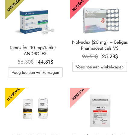
ANDROLEX
BELGIË-VS
Nolvadex (20 mg) – Beligas
Tamoxifen 10 mg/tablet –
Pharmaceuticals VS
ANDROLEX
Oorspronkelijke
De
96.51
$
25.28
$
Oorspronkelijke
De
56.30
$
44.81
$
prijs was:
huidig
Voeg toe aan winkelwagen
prijs was:
huidige
96.51$.
prijs is
Voeg toe aan winkelwagen
56.30$.
prijs is:
25.28$
44.81$.
HIL/SOMA
EURO-USA