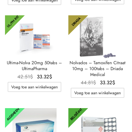
49.40$.
prijs is
33.32$
UL/PH INT
DRIADA
Ultima-Nolva 20mg 50tabs –
Nolvados – Tamoxifen Citraat
UltimaPharma
10mg – 100tabs – Driada
Medical
Oorspronkelijke
De
42.51
$
33.32
$
Oorspronkelijke
De
44.81
$
33.32
$
prijs was:
huidige
Voeg toe aan winkelwagen
prijs was:
huidig
42.51$.
prijs is:
Voeg toe aan winkelwagen
44.81$.
prijs is:
33.32$.
33.32$
ALGEMEEN
BELGIË-INT