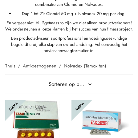
combinatie van Clomid en Nolvadex:
Dag 1 tot 21: Clomid 50 mg + Nolvadex 20 mg per dag.
IGER / GENETIC 🇪🇺
utamol
notan
epatide (Mounjaro)
En vergeet niet: bij 2getmass.to zijn we niet alleen productverkopers!
We ondersteunen al onze klanten bij het succes van hun fitnessproject.
K 🇪🇺
bolonacetaat
F
torelin GnRH
Een productadviseur, sportprofessional en voedingsdeskundige
begeleidt u bij elke stap van uw behandeling. Vul eenvoudig het
NON 🇪🇺
e Turinabol
adviesaanvraagformulier in.
IMA / PHARMACOM INT. 🌍
trol (Stanozolol) Oraal
Thuis
/
Anti-oestrogenen
/
Nolvadex (Tamoxifen)
FARMA
FARMA