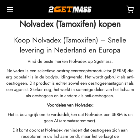
Nolvadex (Tamoxifen) kopen
Koop Nolvadex (Tamoxifen) – Snelle
levering in Nederland en Europa
Vind de beste merken Nolvadex op 2getmass.
Back
Back
Back
Back
Back
Back
Back
Back
Back
Back
Back
Back
Back
Back
Back
Back
Back
Back
Back
Nolvadex is een selectieve oestrogeenreceptormodulator (SERM) die
erg populair is in de bodybuildingwereld. Het wordt gebruikt als anti-
OPA 🇪🇺
 🇺🇸
ELD 🌍
ECTEERBARE MIDDELEN
eron (Drostanolone) Injectie
nbolonen
TOSTERONEN
NDELINGE
 T4 / T6
CHERMINGEN
DEREN
ctie-Accessoires
iden I
iden II
chtsverlies
MS
act
etaling
oestrogeen. Dit product is echter zowel een oestrogeenantagonist als
een agonist. Sterker nog, het werkt in sommige delen van het lichaam
als oestrogeen en in andere als anti-oestrogeen.
ending, Levering En Verkoop Vanuit Magazijn
ending, Levering En Verkoop Vanuit Magazijn
ending, Levering En Verkoop Vanuit Magazijn
stosteroncypionaat (DHB)
eron (Drostanolone) Enanthate
bolonacetaat
osteronbasis (suspensie)
rol (Oxymetholone) Oraal
ytomel
idex (Anastrozol)
tie-Accessoires
ten Voor Intramusculaire Injectie
r
 GRF 1-29
buterol
-105
-Aging Pakket
ndersteuningscentrum
almethoden
Voordelen van Nolvadex:
Het is belangrijk om te verduidelijken dat Nolvadex een SERM is en
nticiteit
nticiteit
nticiteit
rol (Oxymetholone) Injectie
eron (Drostanolone) Propionaat
bolon Basis
osteroncrème
ar (Oxandrolon)
evothyroxine
id (Clomifene)
eticum
ten Voor Subcutane Injectie
157
RDEN-C
ctil (Sibutramine)
0516 – Cardarine
rance Pakket
oaching
 Korting
geen AI (aromataseremmer).
Dit komt doordat Nolvadex verhindert dat oestrogeen zich aan
ROLEX 🇪🇺
GAS 🇺🇸
GAS INT. 🌍
enone (Equipoise)
bolone Enanthate
osteron Cypionate
buterol
estaan (Aromasine)
Bloedzuurstofvoorziening
eriostatisch Water
ocine
utamol
– Ligandrol
e Pakket
Q – Veelgestelde Vragen
al Voor Mijn Bestelling
receptoren in uw lichaam bindt, maar het verlaagt de