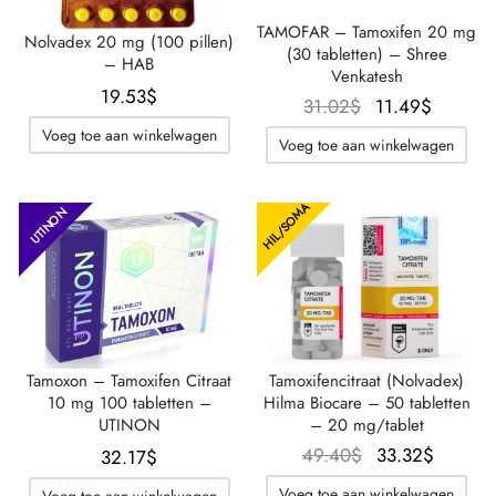
TAMOFAR – Tamoxifen 20 mg
Nolvadex 20 mg (100 pillen)
(30 tabletten) – Shree
– HAB
Venkatesh
19.53
$
Oorspronkelijk
De
31.02
$
11.49
$
prijs was:
huidige
Voeg toe aan winkelwagen
Voeg toe aan winkelwagen
31.02$.
prijs is:
11.49$
HIL/SOMA
UTINON
Tamoxon – Tamoxifen Citraat
Tamoxifencitraat (Nolvadex)
10 mg 100 tabletten –
Hilma Biocare – 50 tabletten
UTINON
– 20 mg/tablet
Oorspronkelijk
De
49.40
$
33.32
$
32.17
$
prijs was:
huidig
Voeg toe aan winkelwagen
Voeg toe aan winkelwagen