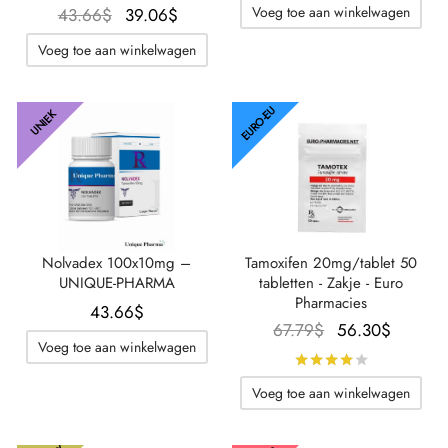
Voeg toe aan winkelwagen
Oorspronkelijke
De
43.66
$
39.06
$
prijs was:
huidige
Voeg toe aan winkelwagen
43.66$.
prijs is:
39.06$.
EURO-EU
UNIEK
Tamoxifen 20mg/tablet 50
Nolvadex 100x10mg –
tabletten - Zakje - Euro
UNIQUE-PHARMA
Pharmacies
43.66
$
Oorspronkelijke
De
67.79
$
56.30
$
Voeg toe aan winkelwagen
prijs was:
huidig
Beoordeel
67.79$.
prijs is
Voeg toe aan winkelwagen
56.30$