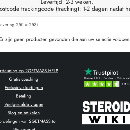
• Levertijd: 2-3 weken.
ostcode trackingcode (tracking): 1-2 dagen nadat he
evering 25€ = 25$)
Er zijn geen producten gevonden die aan uw selectie voldoen
rsteuning op 2GETMASS.HELP
Gratis coaching
Exclusieve kortingen
Betaling
Veelgestelde vragen
Blog en artikelen
ordelingen van 2GETMASS.to
Nieuwsbrief