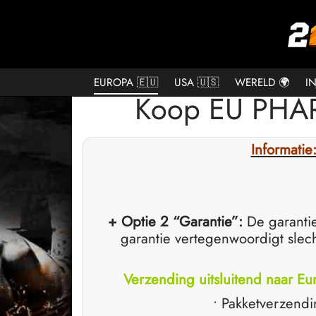
EUROPA 🇪🇺
USA 🇺🇸
WERELD 🌍
I
Koop EU PHAR
Informati
+ Optie 2 “Garantie”:
De garanti
garantie vertegenwoordigt slech
Verzending uitsluitend naar Euro
• Pakketverzendi