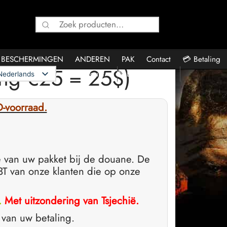
Zoeken
naar:
BESCHERMINGEN
ANDEREN
PAK
Contact
💳 Betaling
ng €25 = 25$)
👤 Account
🛍️ Bestellingen
Nederlands
-voorraad.
e van uw pakket bij de douane. De
P3T van onze klanten die op onze
).
Met uitzondering van Tsjechië.
 van uw betaling.