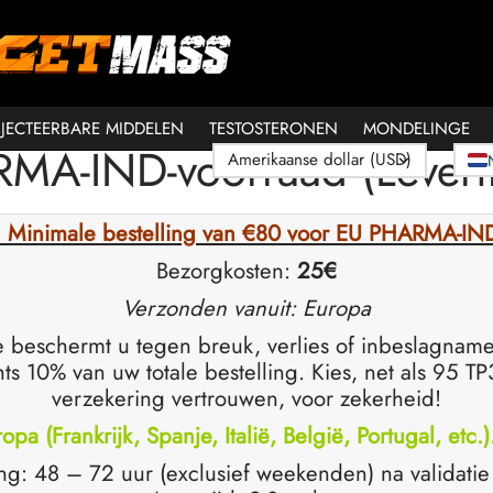
NJECTEERBARE MIDDELEN
TESTOSTERONEN
MONDELINGE
MA-IND-voorraad (Leveri
e: Minimale bestelling van €80 voor EU PHARMA-IND
Bezorgkosten:
25€
Verzonden vanuit: Europa
e beschermt u tegen breuk, verlies of inbeslagnam
ts 10% van uw totale bestelling. Kies, net als 95 T
verzekering vertrouwen, voor zekerheid!
pa (Frankrijk, Spanje, Italië, België, Portugal, etc.
ng: 48 – 72 uur (exclusief weekenden) na validatie