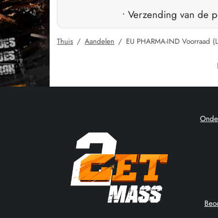
• Verzending van de p
Thuis
/
Aandelen
/
EU PHARMA-IND Voorraad (L
Onde
Beo