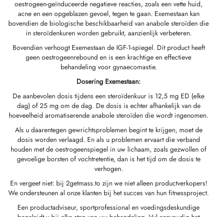
oestrogeen-geïnduceerde negatieve reacties, zoals een vette huid,
acne en een opgeblazen gevoel, tegen te gaan. Exemestaan kan
GAS INT. 🌍
OPHARMA-USA 🇺🇸
 🇪🇺 🌍
 Durabolin (nandrolondecanoaat)
bolan (Trenbolone Hexa)
osteron Enanthate
e Dianabol (Methandienone)
 T3 / T4
-Gonadotropine
(menselijke Groeihormonen)
-MGF
ytomel
866 – Ostarine
chtsverliespakket
log
stig Mijn Betaling
bovendien de biologische beschikbaarheid van anabole steroïden die
in steroïdenkuren worden gebruikt, aanzienlijk verbeteren.
 🇪🇺 🌍
MA USA 🇺🇸
ma/ SHREE/ POWERBOLIC – Azië 🇺🇸 🌍
abol Injecteerbaar (Methandienone)
ren
e Testosteron
testin (Fluoxymesteron)
G
iden I
halon
41
evothyroxine
77 – Ibutamoren
 Gain-Pakket
ieuwsbrief
tcoin
Bovendien verhoogt Exemestaan de IGF-1-spiegel. Dit product heeft
geen oestrogeenrebound en is een krachtige en effectieve
ADA 🇪🇺
GAS INT. 🌍
SS-PHARMA 🇪🇺🌍
idmix (injectie)
osteronpropionaat
rdrol (Methasteron)
ozol (Femara)
den II
P-2
rutide
rutide
140 – Testolone
Voor Spiermassa-Toename
olg Mijn Bestelling
 Creditcard
behandeling voor gynaecomastie.
Dosering Exemestaan:
OPHARMA-EU 🇪🇺
IMA / PHARMACOM INT. 🌍
IMA / PHARMACOM INT. 🌍
eron (Drostanolone) Injectie
osteron Fenylpropionaat
oidmix (oraal)
adex (Tamoxifen)
chtsverlies
P-6
nk
glutide (Ozempic)
– Mastorin
wenpakket
stelling Ontvangen
WU
De aanbevolen dosis tijdens een steroïdenkuur is 12,5 mg ED (elke
dag) of 25 mg om de dag. De dosis is echter afhankelijk van de
EMENE FARMACIE 🇪🇺
ma/ SHREE/ POWERBOLIC – Azië 🇺🇸 🌍
rolonfenylpropionaat (NPP)
osteron Sustanon
finil
iron (Mesterolon)
aceutisch
reline
glutide (Ozempic)
epatide (Mounjaro)
 Andarine
kketfoto's
G
hoeveelheid aromatiserende anabole steroïden die wordt ingenomen.
Als u daarentegen gewrichtsproblemen begint te krijgen, moet de
MA / SOMATROP 🇪🇺
obolan Injecteerbaar (Methenolone)
osteronundecanoaat
yl-Trenbolon (Oraal)
rbescherming
pillen
-Fragment
ax
009 – Stenabolic
oordelingen
A
dosis worden verlaagd. En als u problemen ervaart die verband
houden met de oestrogeenspiegel in uw lichaam, zoals gezwollen of
gevoelige borsten of vochtretentie, dan is het tijd om de dosis te
RMA-EU 🇪🇺
bolonen
 T4 / T6
cutane
morelin
1 – Myostine
ankoverschrijving
verhogen.
En vergeet niet: bij 2getmass.to zijn we niet alleen productverkopers!
ME-PHARMA 🇪🇺
tolonacetaat (MENT)
e Primobolan (Methenolone Acetaat)
MS
orelin
osine Alpha
elle (USA)
We ondersteunen al onze klanten bij het succes van hun fitnessproject.
Een productadviseur, sportprofessional en voedingsdeskundige
SS-PHARMA 🇪🇺🌍
trol Injecteerbaar (stanozolol)
ctil (Sibutramine)
arnitine (L-Carnitine)
osine Beta TB-500
VENMO (USA)