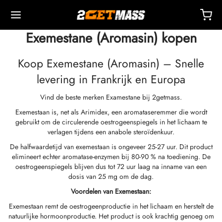
Exemestane (Aromasin) kopen
Koop Exemestane (Aromasin) – Snelle
levering in Frankrijk en Europa
Vind de beste merken Examestane bij 2getmass.
Back
Back
Back
Back
Back
Back
Back
Back
Back
Back
Back
Back
Back
Back
Back
Back
Back
Back
Back
Exemestaan is, net als Arimidex, een aromataseremmer die wordt
gebruikt om de circulerende oestrogeenspiegels in het lichaam te
OPA 🇪🇺
 🇺🇸
ELD 🌍
ECTEERBARE MIDDELEN
eron (Drostanolone) Injectie
nbolonen
TOSTERONEN
NDELINGE
 T4 / T6
CHERMINGEN
DEREN
ctie-Accessoires
iden I
iden II
chtsverlies
MS
act
etaling
verlagen tijdens een anabole steroïdenkuur.
De halfwaardetijd van exemestaan is ongeveer 25-27 uur. Dit product
elimineert echter aromatase-enzymen bij 80-90 % na toediening. De
ending, Levering En Verkoop Vanuit Magazijn
ending, Levering En Verkoop Vanuit Magazijn
ending, Levering En Verkoop Vanuit Magazijn
stosteroncypionaat (DHB)
eron (Drostanolone) Enanthate
bolonacetaat
osteronbasis (suspensie)
rol (Oxymetholone) Oraal
ytomel
idex (Anastrozol)
tie-Accessoires
ten Voor Intramusculaire Injectie
r
 GRF 1-29
buterol
-105
-Aging Pakket
ndersteuningscentrum
almethoden
oestrogeenspiegels blijven dus tot 72 uur laag na inname van een
dosis van 25 mg om de dag.
nticiteit
nticiteit
nticiteit
rol (Oxymetholone) Injectie
eron (Drostanolone) Propionaat
bolon Basis
osteroncrème
ar (Oxandrolon)
evothyroxine
id (Clomifene)
eticum
ten Voor Subcutane Injectie
157
RDEN-C
ctil (Sibutramine)
0516 – Cardarine
rance Pakket
oaching
 Korting
Voordelen van Exemestaan:
Exemestaan remt de oestrogeenproductie in het lichaam en herstelt de
ROLEX 🇪🇺
GAS 🇺🇸
GAS INT. 🌍
enone (Equipoise)
bolone Enanthate
osteron Cypionate
buterol
estaan (Aromasine)
Bloedzuurstofvoorziening
eriostatisch Water
ocine
utamol
– Ligandrol
e Pakket
Q – Veelgestelde Vragen
al Voor Mijn Bestelling
natuurlijke hormoonproductie. Het product is ook krachtig genoeg om