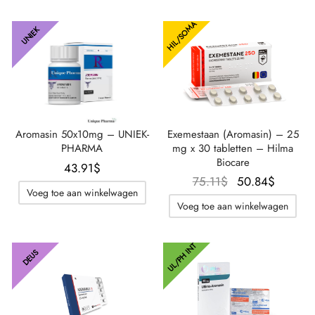
42.75$
HIL/SOMA
UNIEK
Aromasin 50x10mg – UNIEK-
Exemestaan (Aromasin) – 25
PHARMA
mg x 30 tabletten – Hilma
Biocare
43.91
$
Oorspronkelijke
De
75.11
$
50.84
$
Voeg toe aan winkelwagen
prijs was:
huidig
Voeg toe aan winkelwagen
75.11$.
prijs is
50.84$
UL/PH INT
DEUS