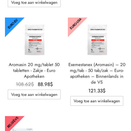
Voeg toe aan winkelwagen
EURO-USA
EURO-EU
Aromasin 20 mg/tablet 50
Exemestanex (Aromasin) – 20
tabletten - Zakje - Euro
mg/tab - 50 tab/zak – Euro-
Apotheken
apotheken – Binnenlands in
de VS
Oorspronkelijke
De
108.62
$
88.98
$
121.33
$
prijs was:
huidige
Voeg toe aan winkelwagen
108.62$.
prijs is:
Voeg toe aan winkelwagen
88.98$.
BELGIË-VS