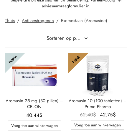
begeleidt u bij elke stap van uw behandeling. Vul eenvoudig het
adviesaanvraagformulier in.
IGER / GENETIC 🇪🇺
utamol
notan
epatide (Mounjaro)
Thuis
/
Anti-oestrogenen
/
Exemestaan (Aromasine)
K 🇪🇺
bolonacetaat
F
torelin GnRH
NON 🇪🇺
e Turinabol
FARMA
PRIME
IMA / PHARMACOM INT. 🌍
trol (Stanozolol) Oraal
Aromasin 25 mg (30 pillen) –
Aromasin 10 (100 tabletten) –
CELON
Prime Pharma
Oorspronkelijk
De
62.40
$
42.75
$
40.44
$
prijs was:
huidig
Voeg toe aan winkelwagen
Voeg toe aan winkelwagen
62.40$.
prijs is