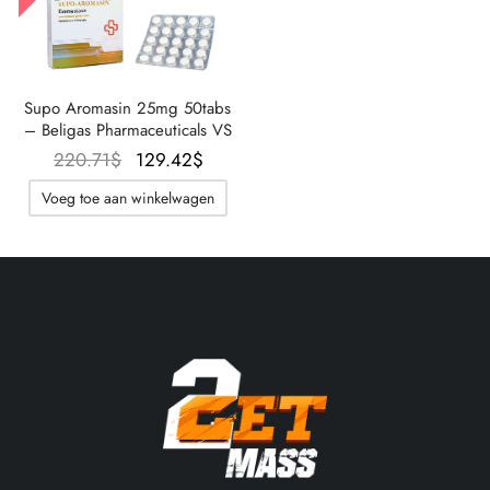
Supo Aromasin 25mg 50tabs
– Beligas Pharmaceuticals VS
Oorspronkelijke
De
220.71
$
129.42
$
prijs was:
huidige
Voeg toe aan winkelwagen
220.71$.
prijs is:
129.42$.