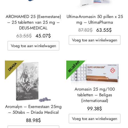
AROMAMED 25 (Exemestane)
Ultima-Aromasin 50 pillen x 25
– 25 tabletten van 25 mg –
mg – UltimaPharma
DEUS-MEDICAL
Oorspronkelijke
De
87.82
$
63.55
$
Oorspronkelijke
De
63.55
$
45.07
$
prijs was:
huidig
Voeg toe aan winkelwagen
prijs was:
huidige
87.82$.
prijs is
Voeg toe aan winkelwagen
63.55$.
prijs is:
63.55$
45.07$.
BELGIË-INT
DRIADA
Aromasin 25 mg/100
tabletten – Beligas
(internationaal)
Aromalyn – Exemestaan 25mg
99.38
$
– 50tabs – Driada Medical
Voeg toe aan winkelwagen
88.98
$