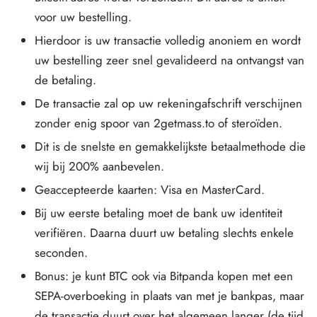
voor uw bestelling.
IGER / GENETIC 🇪🇺
utamol
notan
epatide (Mounjaro)
Hierdoor is uw transactie volledig anoniem en wordt
uw bestelling zeer snel gevalideerd na ontvangst van
K 🇪🇺
bolonacetaat
F
torelin GnRH
de betaling.
De transactie zal op uw rekeningafschrift verschijnen
NON 🇪🇺
e Turinabol
zonder enig spoor van 2getmass.to of steroïden.
IMA / PHARMACOM INT. 🌍
trol (Stanozolol) Oraal
Dit is de snelste en gemakkelijkste betaalmethode die
wij bij 200% aanbevelen.
Geaccepteerde kaarten: Visa en MasterCard.
Bij uw eerste betaling moet de bank uw identiteit
verifiëren. Daarna duurt uw betaling slechts enkele
seconden.
Bonus: je kunt BTC ook via Bitpanda kopen met een
SEPA-overboeking in plaats van met je bankpas, maar
de transactie duurt over het algemeen langer (de tijd