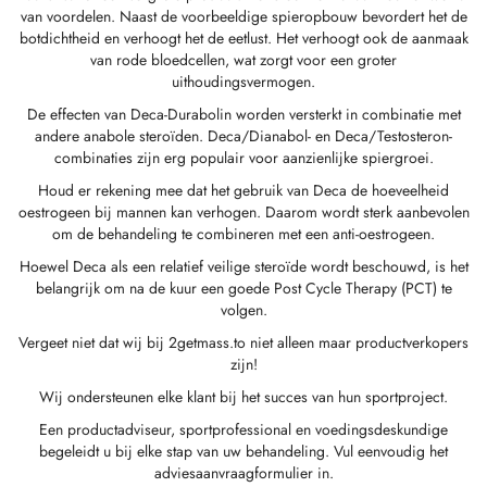
van voordelen. Naast de voorbeeldige spieropbouw bevordert het de
GAS INT. 🌍
OPHARMA-USA 🇺🇸
 🇪🇺 🌍
 Durabolin (nandrolondecanoaat)
bolan (Trenbolone Hexa)
osteron Enanthate
e Dianabol (Methandienone)
 T3 / T4
-Gonadotropine
(menselijke Groeihormonen)
-MGF
ytomel
866 – Ostarine
chtsverliespakket
log
stig Mijn Betaling
botdichtheid en verhoogt het de eetlust. Het verhoogt ook de aanmaak
van rode bloedcellen, wat zorgt voor een groter
uithoudingsvermogen.
 🇪🇺 🌍
MA USA 🇺🇸
ma/ SHREE/ POWERBOLIC – Azië 🇺🇸 🌍
abol Injecteerbaar (Methandienone)
ren
e Testosteron
testin (Fluoxymesteron)
G
iden I
halon
41
evothyroxine
77 – Ibutamoren
 Gain-Pakket
ieuwsbrief
tcoin
De effecten van Deca-Durabolin worden versterkt in combinatie met
andere anabole steroïden. Deca/Dianabol- en Deca/Testosteron-
ADA 🇪🇺
GAS INT. 🌍
SS-PHARMA 🇪🇺🌍
idmix (injectie)
osteronpropionaat
rdrol (Methasteron)
ozol (Femara)
den II
P-2
rutide
rutide
140 – Testolone
Voor Spiermassa-Toename
olg Mijn Bestelling
 Creditcard
combinaties zijn erg populair voor aanzienlijke spiergroei.
Houd er rekening mee dat het gebruik van Deca de hoeveelheid
OPHARMA-EU 🇪🇺
IMA / PHARMACOM INT. 🌍
IMA / PHARMACOM INT. 🌍
eron (Drostanolone) Injectie
osteron Fenylpropionaat
oidmix (oraal)
adex (Tamoxifen)
chtsverlies
P-6
nk
glutide (Ozempic)
– Mastorin
wenpakket
stelling Ontvangen
WU
oestrogeen bij mannen kan verhogen. Daarom wordt sterk aanbevolen
om de behandeling te combineren met een anti-oestrogeen.
EMENE FARMACIE 🇪🇺
ma/ SHREE/ POWERBOLIC – Azië 🇺🇸 🌍
rolonfenylpropionaat (NPP)
osteron Sustanon
finil
iron (Mesterolon)
aceutisch
reline
glutide (Ozempic)
epatide (Mounjaro)
 Andarine
kketfoto's
G
Hoewel Deca als een relatief veilige steroïde wordt beschouwd, is het
belangrijk om na de kuur een goede Post Cycle Therapy (PCT) te
volgen.
MA / SOMATROP 🇪🇺
obolan Injecteerbaar (Methenolone)
osteronundecanoaat
yl-Trenbolon (Oraal)
rbescherming
pillen
-Fragment
ax
009 – Stenabolic
oordelingen
A
Vergeet niet dat wij bij 2getmass.to niet alleen maar productverkopers
zijn!
RMA-EU 🇪🇺
bolonen
 T4 / T6
cutane
morelin
1 – Myostine
ankoverschrijving
Wij ondersteunen elke klant bij het succes van hun sportproject.
ME-PHARMA 🇪🇺
tolonacetaat (MENT)
e Primobolan (Methenolone Acetaat)
MS
orelin
osine Alpha
elle (USA)
Een productadviseur, sportprofessional en voedingsdeskundige
begeleidt u bij elke stap van uw behandeling. Vul eenvoudig het
adviesaanvraagformulier in.
SS-PHARMA 🇪🇺🌍
trol Injecteerbaar (stanozolol)
ctil (Sibutramine)
arnitine (L-Carnitine)
osine Beta TB-500
VENMO (USA)