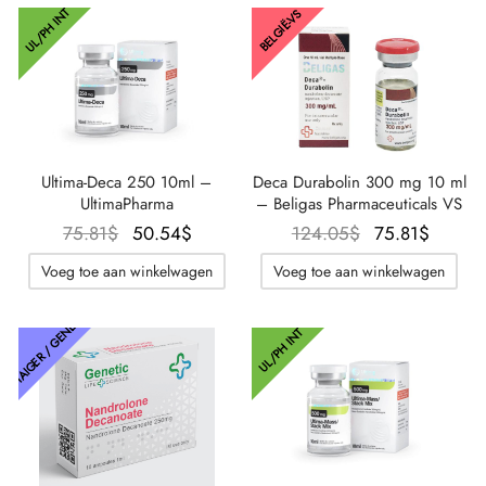
UL/PH INT
BELGIË-VS
Ultima-Deca 250 10ml –
Deca Durabolin 300 mg 10 ml
UltimaPharma
– Beligas Pharmaceuticals VS
Oorspronkelijke
De
Oorspronkelijk
De
75.81
$
50.54
$
124.05
$
75.81
$
prijs was:
huidige
prijs was:
huidig
Voeg toe aan winkelwagen
Voeg toe aan winkelwagen
75.81$.
prijs is:
124.05$.
prijs is
50.54$.
75.81$
THAIGER / GENETIC
UL/PH INT