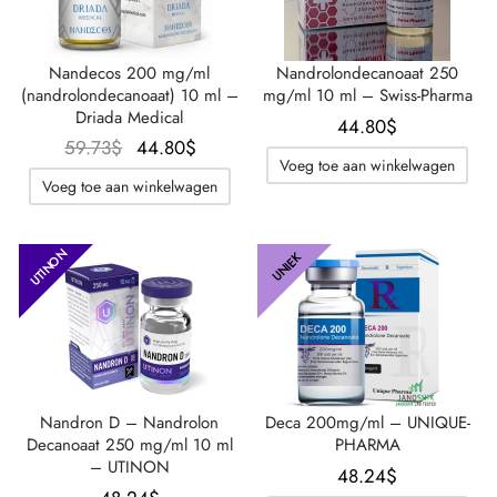
Nandecos 200 mg/ml
Nandrolondecanoaat 250
(nandrolondecanoaat) 10 ml –
mg/ml 10 ml – Swiss-Pharma
Driada Medical
44.80
$
Oorspronkelijke
De
59.73
$
44.80
$
Voeg toe aan winkelwagen
prijs was:
huidige
Voeg toe aan winkelwagen
59.73$.
prijs is:
44.80$.
UTINON
UNIEK
Nandron D – Nandrolon
Deca 200mg/ml – UNIQUE-
Decanoaat 250 mg/ml 10 ml
PHARMA
– UTINON
48.24
$