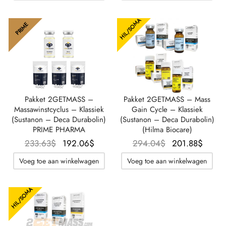
90.74$.
101.0
HIL/SOMA
PRIME
Pakket 2GETMASS –
Pakket 2GETMASS – Mass
Massawinstcyclus – Klassiek
Gain Cycle – Klassiek
(Sustanon – Deca Durabolin)
(Sustanon – Deca Durabolin)
PRIME PHARMA
(Hilma Biocare)
Oorspronkelijke
De
Oorspronkelijk
De
233.63
$
192.06
$
294.04
$
201.88
$
prijs was:
huidige
prijs was:
huid
Voeg toe aan winkelwagen
Voeg toe aan winkelwagen
233.63$.
prijs is:
294.04$.
prijs 
192.06$.
201.8
HIL/SOMA