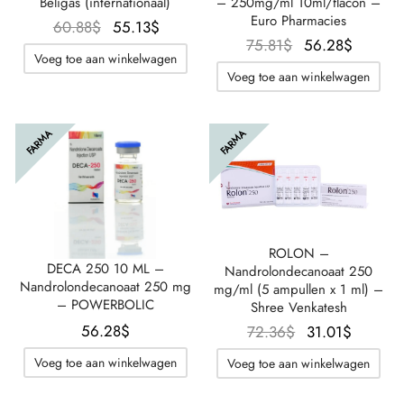
Beligas (internationaal)
– 250mg/ml 10ml/flacon –
Euro Pharmacies
Oorspronkelijke
De
60.88
$
55.13
$
Oorspronkelijke
De
75.81
$
56.28
$
prijs was:
huidige
Voeg toe aan winkelwagen
prijs was:
huidig
60.88$.
prijs is:
Voeg toe aan winkelwagen
75.81$.
prijs is
55.13$.
56.28$
FARMA
FARMA
ROLON –
DECA 250 10 ML –
Nandrolondecanoaat 250
Nandrolondecanoaat 250 mg
mg/ml (5 ampullen x 1 ml) –
– POWERBOLIC
Shree Venkatesh
56.28
$
Oorspronkelijk
De
72.36
$
31.01
$
prijs was:
huidige
Voeg toe aan winkelwagen
Voeg toe aan winkelwagen
72.36$.
prijs is:
31.01$.