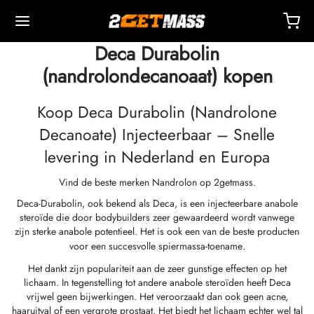
Deca Durabolin
(nandrolondecanoaat) kopen
Koop Deca Durabolin (Nandrolone
Decanoate) Injecteerbaar – Snelle
Back
Back
Back
Back
Back
Back
Back
Back
Back
Back
Back
Back
Back
Back
Back
Back
Back
Back
Back
levering in Nederland en Europa
Vind de beste merken Nandrolon op 2getmass.
OPA 🇪🇺
 🇺🇸
ELD 🌍
ECTEERBARE MIDDELEN
eron (Drostanolone) Injectie
nbolonen
TOSTERONEN
NDELINGE
 T4 / T6
CHERMINGEN
DEREN
ctie-Accessoires
iden I
iden II
chtsverlies
MS
act
etaling
Deca-Durabolin, ook bekend als Deca, is een injecteerbare anabole
steroïde die door bodybuilders zeer gewaardeerd wordt vanwege
ending, Levering En Verkoop Vanuit Magazijn
ending, Levering En Verkoop Vanuit Magazijn
ending, Levering En Verkoop Vanuit Magazijn
stosteroncypionaat (DHB)
eron (Drostanolone) Enanthate
bolonacetaat
osteronbasis (suspensie)
rol (Oxymetholone) Oraal
ytomel
idex (Anastrozol)
tie-Accessoires
ten Voor Intramusculaire Injectie
r
 GRF 1-29
buterol
-105
-Aging Pakket
ndersteuningscentrum
almethoden
zijn sterke anabole potentieel. Het is ook een van de beste producten
voor een
succesvolle spiermassa-toename
.
nticiteit
nticiteit
nticiteit
rol (Oxymetholone) Injectie
eron (Drostanolone) Propionaat
bolon Basis
osteroncrème
ar (Oxandrolon)
evothyroxine
id (Clomifene)
eticum
ten Voor Subcutane Injectie
157
RDEN-C
ctil (Sibutramine)
0516 – Cardarine
rance Pakket
oaching
 Korting
Het dankt zijn populariteit aan de zeer gunstige effecten op het
lichaam. In tegenstelling tot andere anabole steroïden heeft Deca
vrijwel geen bijwerkingen. Het veroorzaakt dan ook geen acne,
ROLEX 🇪🇺
GAS 🇺🇸
GAS INT. 🌍
enone (Equipoise)
bolone Enanthate
osteron Cypionate
buterol
estaan (Aromasine)
Bloedzuurstofvoorziening
eriostatisch Water
ocine
utamol
– Ligandrol
e Pakket
Q – Veelgestelde Vragen
al Voor Mijn Bestelling
haaruitval of een vergrote prostaat. Het biedt het lichaam echter wel tal