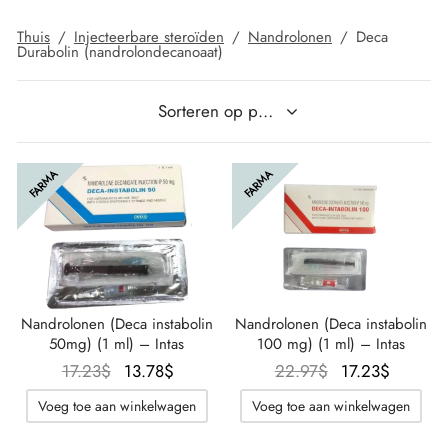
Thuis
/
Injecteerbare steroïden
/
Nandrolonen
/
Deca
IGER / GENETIC 🇪🇺
utamol
notan
epatide (Mounjaro)
Durabolin (nandrolondecanoaat)
K 🇪🇺
bolonacetaat
F
torelin GnRH
NON 🇪🇺
e Turinabol
FARMA
FARMA
IMA / PHARMACOM INT. 🌍
trol (Stanozolol) Oraal
Nandrolonen (Deca instabolin
Nandrolonen (Deca instabolin
50mg) (1 ml) – Intas
100 mg) (1 ml) – Intas
Oorspronkelijke
De
Oorspronkelijk
De
17.23
$
13.78
$
22.97
$
17.23
$
prijs was:
huidige
prijs was:
huidige
Voeg toe aan winkelwagen
Voeg toe aan winkelwagen
17.23$.
prijs is:
22.97$.
prijs is:
13.78$.
17.23$.