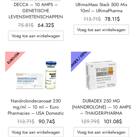
DECCA – 10 AMPS –
Ultima-Mass Stack 500 Mix
GENETISCHE
10ml – UltimaPharma
LEVENSWETENSCHAPPEN
Oorspronkelijk
De
113.71
$
78.11
$
Oorspronkelijke
De
75.81
$
64.32
$
prijs was:
huidig
Voeg toe aan winkelwagen
prijs was:
huidige
113.71$.
prijs is:
Voeg toe aan winkelwagen
75.81$.
prijs is:
78.11$
64.32$.
THAIGER / GENETIC
EURO-USA
Nandrolondecanoaat 250
DURADEX 250 MG
mg/ml – 10 ml – Euro
(NANDROLONE) – 10 AMPS
Pharmacies – USA Domestic
– THAIGER-PHARMA
Oorspronkelijke
De
Oorspronkelijk
De
113.71
$
90.74
$
129.79
$
101.08
$
prijs was:
huidige
prijs was:
huidi
Voeg toe aan winkelwagen
Voeg toe aan winkelwagen
113.71$.
prijs is:
129.79$.
prijs 