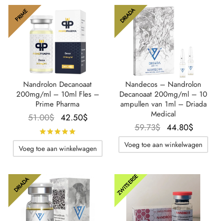
DRIADA
PRIME
Nandrolon Decanoaat
Nandecos – Nandrolon
200mg/ml – 10ml Fles –
Decanoaat 200mg/ml – 10
Prime Pharma
ampullen van 1ml – Driada
Medical
Oorspronkelijke
De
51.00
$
42.50
$
Oorspronkelijke
De
59.73
$
44.80
$
prijs was:
huidige
Beoordeeld met
van de 5 sterren
prijs was:
huidig
51.00$.
prijs is:
Voeg toe aan winkelwagen
Voeg toe aan winkelwagen
59.73$.
prijs is
42.50$.
44.80$
ZWITSERSE
DRIADA