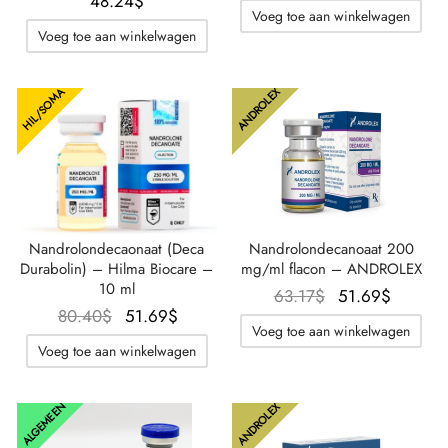
48.24
$
Voeg toe aan winkelwagen
Voeg toe aan winkelwagen
ANDROLEX
HIL/SOMA
Nandrolondecaonaat (Deca
Nandrolondecanoaat 200
Durabolin) – Hilma Biocare –
mg/ml flacon – ANDROLEX
10 ml
Oorspronkelijke
De
63.17
$
51.69
$
Oorspronkelijke
De
80.40
$
51.69
$
prijs was:
huidig
Voeg toe aan winkelwagen
prijs was:
huidige
63.17$.
prijs is:
Voeg toe aan winkelwagen
80.40$.
prijs is:
51.69$
51.69$.
ALGEMEEN
ANDROLEX