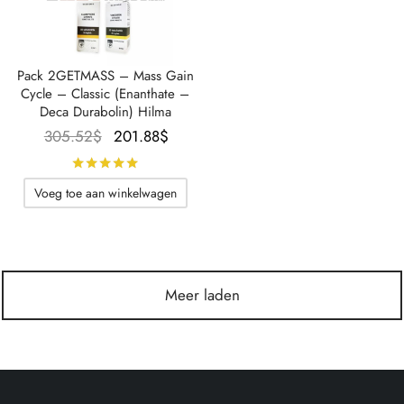
Pack 2GETMASS – Mass Gain
Cycle – Classic (Enanthate –
Deca Durabolin) Hilma
Oorspronkelijke
De
305.52
$
201.88
$
prijs was:
huidige
Beoordeeld met
van de 5 sterren
305.52$.
prijs is:
Voeg toe aan winkelwagen
201.88$.
Meer laden