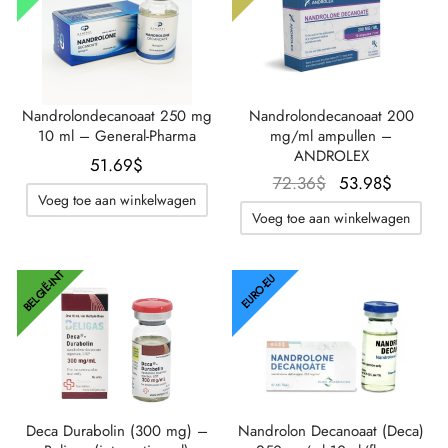
Nandrolondecanoaat 250 mg
Nandrolondecanoaat 200
10 ml – General-Pharma
mg/ml ampullen –
ANDROLEX
51.69
$
Oorspronkelijke
De
72.36
$
53.98
$
Voeg toe aan winkelwagen
prijs was:
huidig
Voeg toe aan winkelwagen
72.36$.
prijs is
53.98$
BELGIË-INT
EURO-EU
Deca Durabolin (300 mg) –
Nandrolon Decanoaat (Deca)