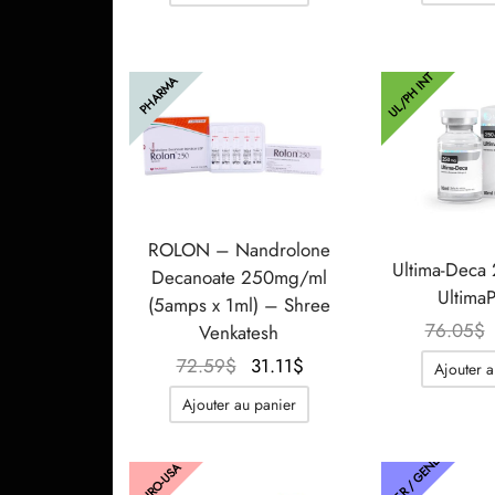
UL/PH INT
PHARMA
ROLON – Nandrolone
Ultima-Deca
Decanoate 250mg/ml
Ultima
(5amps x 1ml) – Shree
76.05
$
Venkatesh
Le prix
Le prix
72.59
$
31.11
$
Ajouter a
initial
actuel
Ajouter au panier
était :
est :
72.59$.
31.11$.
THAIGER / GENETIC
EURO-USA