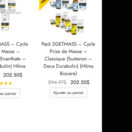
ASS – Cycle
Pack 2GETMASS – Cycle
e Masse –
Prise de Masse –
(Enanthate –
Classique (Sustanon –
bolin) Hilma
Deca Durabolin) (Hilma
Biocare)
Le prix
Le prix
202.50
$
initial
actuel
Le prix
Le prix
294.97
$
202.50
$
Note
sur 5
était :
est :
initial
actuel
Ajouter au panier
 au panier
306.49$.
202.50$.
était :
est :
294.97$.
202.50$.