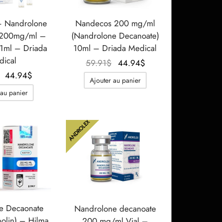
 Nandrolone
Nandecos 200 mg/ml
 200mg/ml –
(Nandrolone Decanoate)
1ml – Driada
10ml – Driada Medical
ical
Le prix
Le prix
59.91
$
44.94
$
Le prix
Le prix
initial
actuel
44.94
$
Ajouter au panier
initial
actuel
était :
est :
 au panier
était :
est :
59.91$.
44.94$.
59.91$.
44.94$.
ANDROLEX
e Decaonate
Nandrolone decanoate
olin) – Hilma
200 mg/ml Vial –