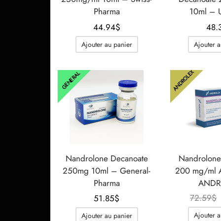
Pharma
10ml –
44.94
$
48.
Ajouter au panier
Ajouter a
ANDROLEX
GENERAL
Nandrolone Decanoate
Nandrolone
250mg 10ml – General-
200 mg/ml 
Pharma
ANDR
72.59
$
51.85
$
Ajouter a
Ajouter au panier