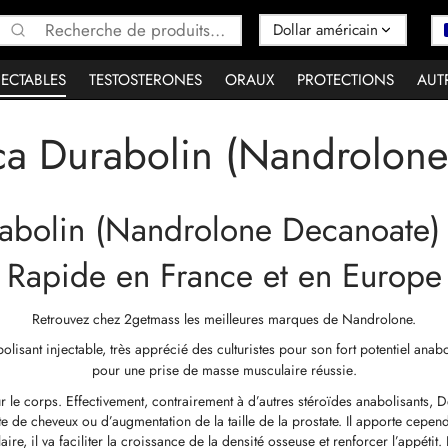
Recherche
pour :
JECTABLES
TESTOSTERONES
ORAUX
PROTECTIONS
AUT
ca Durabolin (Nandrolone
bolin (Nandrolone Decanoate) I
Rapide en France et en Europe
Retrouvez chez 2getmass les meilleures marques de Nandrolone.
sant injectable, très apprécié des culturistes pour son fort potentiel anaboli
pour une
prise de masse musculaire réussie
.
ur le corps. Effectivement, contrairement à d’autres stéroïdes anabolisants,
de cheveux ou d’augmentation de la taille de la prostate. Il apporte cepe
 il va faciliter la croissance de la densité osseuse et renforcer l’appétit. 