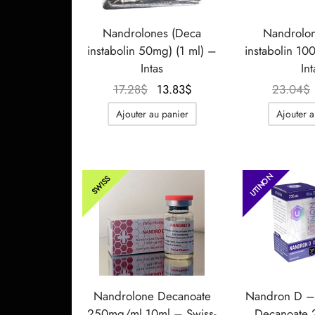
Nandrolones (Deca
Nandrolo
instabolin 50mg) (1 ml) –
instabolin 10
Intas
Int
Le prix
Le prix
17.28
$
13.83
$
23.04
$
initial
actuel
Ajouter au panier
Ajouter a
était :
est :
17.28$.
13.83$.
UTINON
SWISS
Nandrolone Decanoate
Nandron D –
250mg/ml 10ml – Swiss-
Decanoate