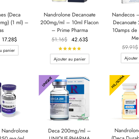
nes (Deca
Nandrolone Decanoate
Nandecos –
0mg) (1 ml) –
200mg/ml – 10ml Flacon
Decanoate
as
– Prime Pharma
10amps de 
Med
Le prix
Le prix
Le prix
Le prix
17.28
$
51.16
$
42.63
$
initial
actuel
initial
actuel
59.91
$
Note
sur 5
u panier
était :
est :
était :
est :
Ajouter
Ajouter au panier
23.04$.
17.28$.
51.16$.
42.63$.
HIL/SOMA
UNIQUE
Nandrolon
 Nandrolone
Deca 200mg/ml –
(Deca Durab
 250 mg/ml
UNIQUE-PHARMA