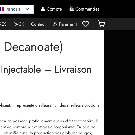
👤 Compte
🛍️ Commandes
Français
RES
PACK
Contact
💳 Paiement
 Decanoate)
njectable – Livraison
sant. Il représente d’ailleurs l’un des meilleurs produits
 Deca ne possède pratiquement aucun effet secondaire. Il
ndant de nombreux avantages à l’organisme. En plus de
Il intensifie aussi la production des globules rouges,