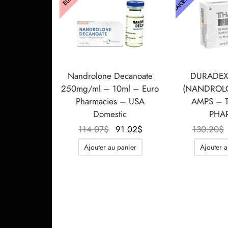
Nandrolone Decanoate
DURADEX
250mg/ml – 10ml – Euro
(NANDROLO
Pharmacies – USA
AMPS – 
Domestic
PHA
Le prix
Le prix
114.07
$
91.02
$
130.20
$
initial
actuel
Ajouter au panier
Ajouter a
était :
est :
114.07$.
91.02$.