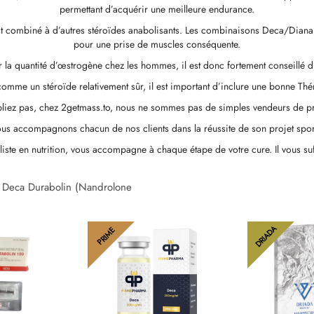
permettant d’acquérir une meilleure endurance.
est combiné à d’autres stéroïdes anabolisants. Les combinaisons Deca/Dianab
pour une prise de muscles conséquente.
la quantité d’œstrogène chez les hommes, il est donc fortement conseillé 
mme un stéroïde relativement sûr, il est important d’inclure une bonne Thé
bliez pas, chez 2getmass.to, nous ne sommes pas de simples vendeurs de pr
us accompagnons chacun de nos clients dans la réussite de son projet sport
aliste en nutrition, vous accompagne à chaque étape de votre cure. Il vous s
Deca Durabolin (Nandrolone
DRIADA
PRIME