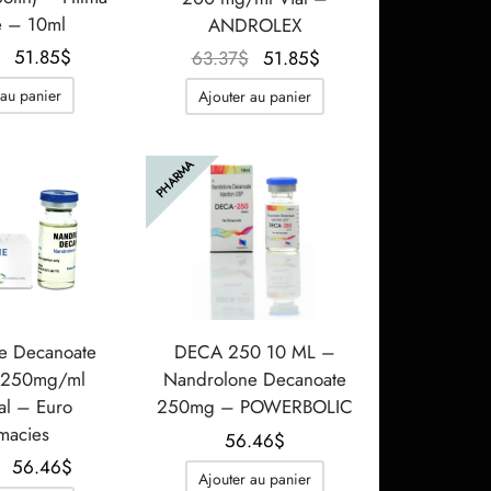
e – 10ml
ANDROLEX
Le prix
Le prix
Le prix
Le prix
51.85
$
63.37
$
51.85
$
initial
actuel
initial
actuel
 au panier
Ajouter au panier
était :
est :
était :
est :
80.65$.
51.85$.
63.37$.
51.85$.
PHARMA
e Decanoate
DECA 250 10 ML –
 250mg/ml
Nandrolone Decanoate
al – Euro
250mg – POWERBOLIC
macies
56.46
$
Le prix
Le prix
56.46
$
Ajouter au panier