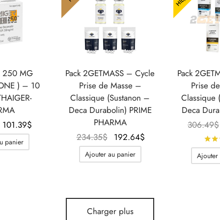
 250 MG
Pack 2GETMASS – Cycle
Pack 2GETM
NE ) – 10
Prise de Masse –
Prise d
THAIGER-
Classique (Sustanon –
Classique 
RMA
Deca Durabolin) PRIME
Deca Dura
PHARMA
Le prix
Le prix
101.39
$
306.49
$
initial
actuel
Le prix
Le prix
234.35
$
192.64
$
u panier
était :
est :
initial
actuel
Ajouter au panier
Ajouter
130.20$.
101.39$.
était :
est :
234.35$.
192.64$.
Charger plus