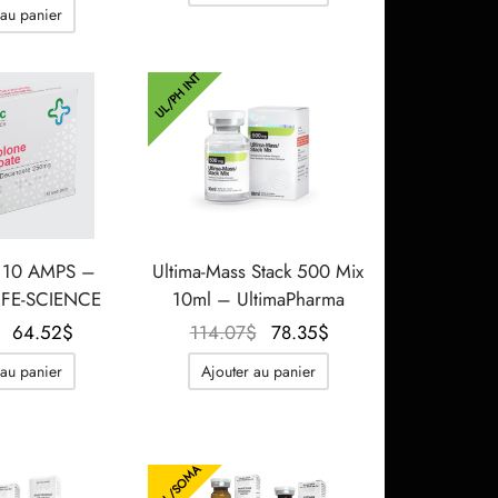
initial
actuel
 au panier
était :
est :
76.05$.
56.46$.
UL/PH INT
10 AMPS –
Ultima-Mass Stack 500 Mix
IFE-SCIENCE
10ml – UltimaPharma
Le prix
Le prix
Le prix
Le prix
64.52
$
114.07
$
78.35
$
initial
actuel
initial
actuel
 au panier
Ajouter au panier
était :
est :
était :
est :
76.05$.
64.52$.
114.07$.
78.35$.
HIL/SOMA