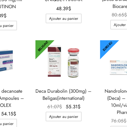
Biocar
 UTINON
48.39
$
80.65
$
39
$
Ajouter au panier
Ajouter
u panier
BELIG-INT
EURO-EU
 decanoate
Deca Durabolin (300mg) –
Nandrolon
Ampoules –
Beligas(international)
(Deca) –
OLEX
10ml/vi
Le prix
Le prix
61.07
$
55.31
$
Phar
Le prix
Le prix
initial
actuel
54.15
$
Ajouter au panier
initial
actuel
était :
est :
76.05
$
u panier