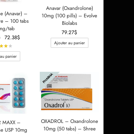
Anavar (Oxandrolone)
e (Anavar) –
10mg (100 pills) – Evolve
re – 100 tabs
Biolabs
mg/tab
79.27
$
Le prix
Le prix
$
72.38
$
Ajouter au panier
initial
actuel
Note
sur 5
était :
est :
 au panier
101.10$.
72.38$.
PHARMA
OXADROL – Oxandrolone
 MAXX –
10mg (50 tabs) – Shree
ne USP 10mg