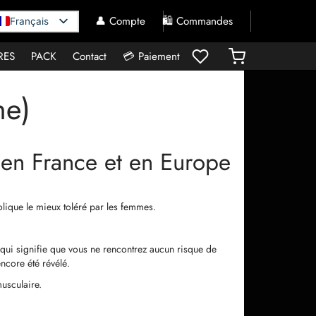
👤 Compte
🛍️ Commandes
Français
RES
PACK
Contact
💳 Paiement
ne)
 en France et en Europe
olique le mieux toléré par les femmes.
 qui signifie que vous ne rencontrez aucun risque de
ncore été révélé.
usculaire.