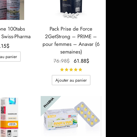
ne 100tabs
Pack Prise de Force
Swiss-Pharma
2GetStrong – PRIME –
pour femmes – Anavar (6
.15
$
semaines)
 au panier
Le prix
Le prix
76.98
$
61.88
$
initial
actuel
Note
sur 5
était :
est :
Ajouter au panier
76.98$.
61.88$.
PHARMA