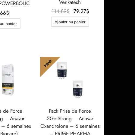
Venkatesh
 POWERBOLIC
Le prix
Le prix
114.89
$
79.27
$
.66
$
initial
actuel
Ajouter au panier
 au panier
était :
est :
114.89$.
79.27$.
PRIME
se de Force
Pack Prise de Force
g – Anavar
2GetStrong – Anavar
 – 6 semaines
Oxandrolone – 6 semaines
 Biocare)
– PRIME PHARMA