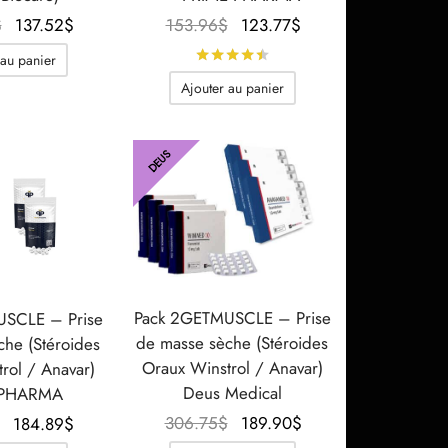
Le prix
Le prix
Le prix
Le prix
$
137.52
$
153.96
$
123.77
$
initial
actuel
initial
actuel
Note
sur 5
 au panier
était :
est :
était :
est :
Ajouter au panier
202.20$.
137.52$.
153.96$.
123.77$.
DEUS
Pack 2GETMUSCLE – Prise
SCLE – Prise
de masse sèche (Stéroides
che (Stéroides
Oraux Winstrol / Anavar)
rol / Anavar)
Deus Medical
 PHARMA
Le prix
Le prix
306.75
$
189.90
$
Le prix
Le prix
184.89
$
initial
actuel