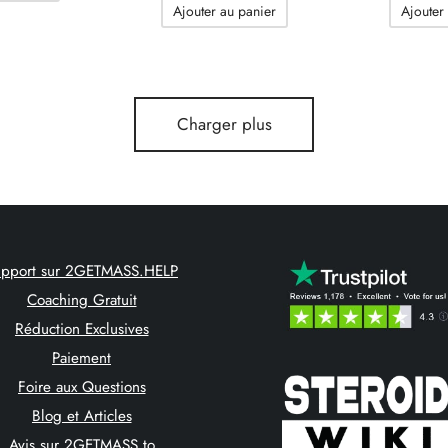
initial
actuel
Ajouter au panier
Ajouter
243.56$.
148.43$.
était :
est :
248.16$.
157.17$.
Charger plus
upport sur 2GETMASS.HELP
Coaching Gratuit
Réduction Exclusives
Paiement
Foire aux Questions
Blog et Articles
Avis sur 2GETMASS.to