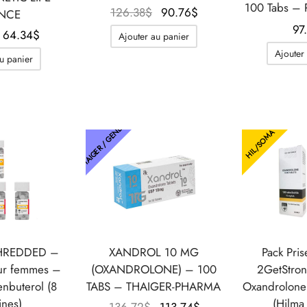
100 Tabs –
Le prix
Le prix
126.38
$
90.76
$
ENCE
initial
actuel
97
Le prix
Le prix
64.34
$
Ajouter au panier
était :
est :
initial
actuel
Ajouter
u panier
126.38$.
90.76$.
était :
est :
85.02$.
64.34$.
THAIGER / GENETIC
HIL/SOMA
SHREDDED –
XANDROL 10 MG
Pack Pri
ur femmes –
(OXANDROLONE) – 100
2GetStron
nbuterol (8
TABS – THAIGER-PHARMA
Oxandrolone
nes)
(Hilma
Le prix
Le prix