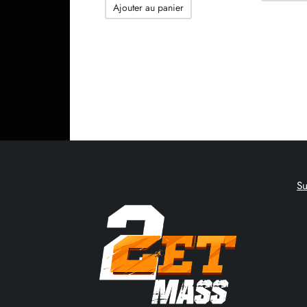
initial
actuel
Ajouter au panier
était :
est :
173.48$.
153.56$.
S