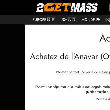
EUROPE 🇪🇺
USA 🇺🇸
MONDE 🌍
IN
Ac
Achetez de l’Anavar (O
L’Anavar permet une prise de masse pr
L’Anavar est hépatotoxique, mais à des degrés moind
gynécomastie ni 
Même à de