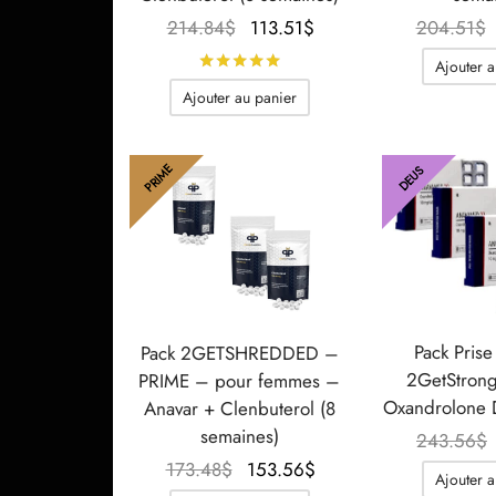
Le prix
Le prix
214.84
$
113.51
$
204.51
$
initial
actuel
Note
sur 5
Ajouter a
était :
est :
Ajouter au panier
214.84$.
113.51$.
PRIME
DEUS
Pack Prise
Pack 2GETSHREDDED –
2GetStron
PRIME – pour femmes –
Oxandrolone 
Anavar + Clenbuterol (8
semaines)
243.56
$
Le prix
Le prix
173.48
$
153.56
$
Ajouter a