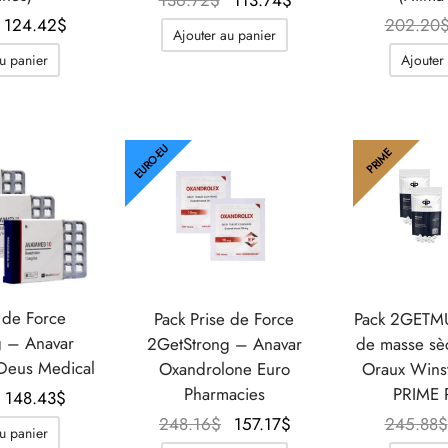
136.72
$
113.74
$
Le prix
Le prix
initial
actuel
124.42
$
202.20
Ajouter au panier
initial
actuel
était :
est :
u panier
Ajouter
était :
est :
136.72$.
113.74$.
204.51$.
124.42$.
EURO-EU
PRIME
 de Force
Pack Prise de Force
Pack 2GETMU
g – Anavar
2GetStrong – Anavar
de masse sè
Deus Medical
Oxandrolone Euro
Oraux Winst
Pharmacies
PRIME
Le prix
Le prix
148.43
$
initial
actuel
Le prix
Le prix
248.16
$
157.17
$
245.88
$
u panier
était :
est :