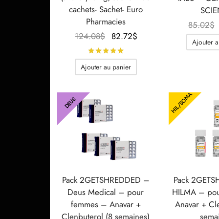
cachets- Sachet- Euro
SCI
Pharmacies
85.02
$
Le prix
Le prix
124.08
$
82.72
$
Ajouter a
initial
actuel
Note
sur 5
était :
est :
Ajouter au panier
124.08$.
82.72$.
HIL/SOMA
DEUS
Pack 2GETSHREDDED –
Pack 2GET
Deus Medical – pour
HILMA – po
femmes – Anavar +
Anavar + Cle
Clenbuterol (8 semaines)
semai