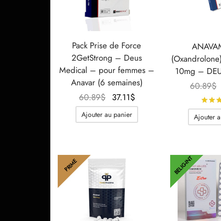
Pack Prise de Force
ANAVA
2GetStrong – Deus
(Oxandrolone)
Medical – pour femmes –
10mg – DE
Anavar (6 semaines)
60.89
$
Le prix
Le prix
60.89
$
37.11
$
initial
actuel
Ajouter au panier
Ajouter a
était :
est :
60.89$.
37.11$.
BELIG-INT
PRIME