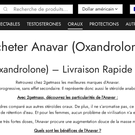
Recherche
pour :
JECTABLES
TESTOSTERONES
ORAUX
PROTECTIONS
AUT
heter Anavar (Oxandrolo
xandrolone) – Livraison Rapide
Retrouvez chez 2getmass les meilleures marques d’Anavar.
ogressive, sans effet secondaire. Il représente donc aussi le stéroïde anab
Avec 2getmass, découvrez les particularités de l’Anavar :
res comparé aux autres stéroïdes oraux. De plus, il ne s’aromatise pas, ce
de rétention d’eau. Et pour les femmes, aucun problème de virilisation n’a e
 très fortes doses, l’Anavar procure une augmentation douce de la masse m
Quels sont les bénéfices de l’Anavar ?