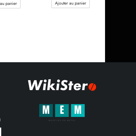
initial
actuel
Ajouter au panier
 au panier
était :
est :
était :
est :
306.75$.
189.90$.
245.88$.
184.89$.