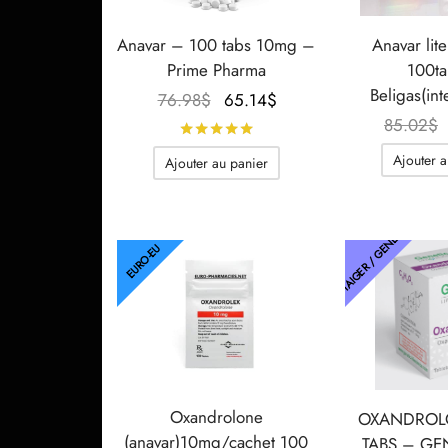
Anavar – 100 tabs 10mg –
Anavar lit
Prime Pharma
100t
Beligas(int
Le prix
Le prix
76.98
$
65.14
$
initial
actuel
85.02
$
Note
sur 5
était :
est :
Ajouter a
Ajouter au panier
76.98$.
65.14$.
THAIGER / GENETIC
EURO-EU
Oxandrolone
OXANDROL
(anavar)10mg/cachet 100
TABS – GEN