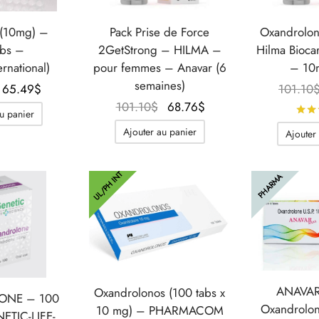
e(10mg) –
Pack Prise de Force
Oxandrolon
abs –
2GetStrong – HILMA –
Hilma Bioca
ernational)
pour femmes – Anavar (6
– 10
semaines)
Le prix
Le prix
65.49
$
101.10
initial
actuel
Le prix
Le prix
101.10
$
68.76
$
u panier
était :
est :
initial
actuel
Ajouter au panier
Ajouter
85.02$.
65.49$.
était :
est :
101.10$.
68.76$.
UL/PH INT
PHARMA
ANAVAR
Oxandrolonos (100 tabs x
ONE – 100
Oxandrolo
10 mg) – PHARMACOM
ETIC-LIFE-