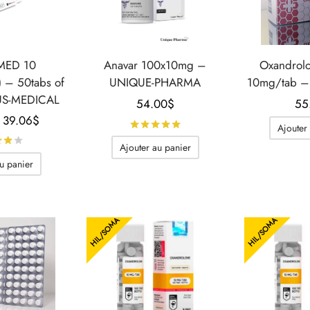
MED 10
Anavar 100x10mg –
Oxandrolo
 – 50tabs of
UNIQUE-PHARMA
10mg/tab – 
US-MEDICAL
54.00
$
55
Le prix
Le prix
39.06
$
Note
sur 5
Ajouter
initial
actuel
Note
sur 5
Ajouter au panier
était :
est :
u panier
60.89$.
39.06$.
HIL/SOMA
HIL/SOMA