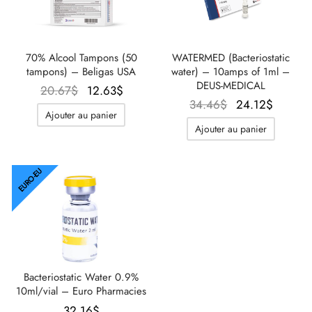
70% Alcool Tampons (50
WATERMED (Bacteriostatic
tampons) – Beligas USA
water) – 10amps of 1ml –
DEUS-MEDICAL
Le prix
Le prix
20.67
$
12.63
$
Le prix
Le prix
34.46
$
24.12
$
initial
actuel
Ajouter au panier
initial
actuel
était :
est :
Ajouter au panier
était :
est :
20.67$.
12.63$.
34.46$.
24.12$
EURO-EU
Bacteriostatic Water 0.9%
10ml/vial – Euro Pharmacies
32.16
$