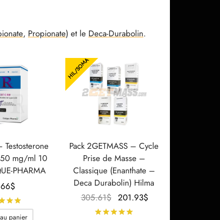
ionate
,
Propionate
) et le
Deca-Durabolin
.
HIL/SOMA
– Testosterone
Pack 2GETMASS – Cycle
250 mg/ml 10
Prise de Masse –
QUE-PHARMA
Classique (Enanthate –
Deca Durabolin) Hilma
.66
$
Le prix
Le prix
305.61
$
201.93
$
Note
sur 5
initial
actuel
Note
sur 5
 au panier