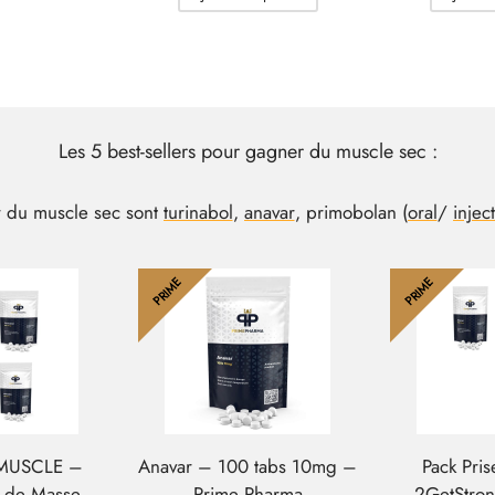
Les 5 best-sellers pour gagner du muscle sec :
r du muscle sec sont
turinabol
,
anavar
, primobolan (
oral
/
injec
PRIME
PRIME
TMUSCLE –
Anavar – 100 tabs 10mg –
Pack Pri
e de Masse
Prime Pharma
2GetStron