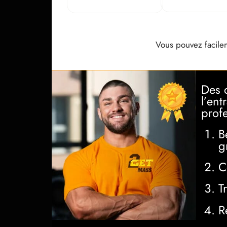
Vous pouvez facileme
Des q
l’en
profe
B
g
C
T
R