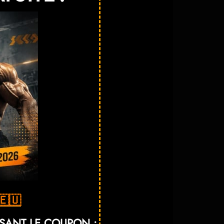
🇪🇺
ISANT LE COUPON :