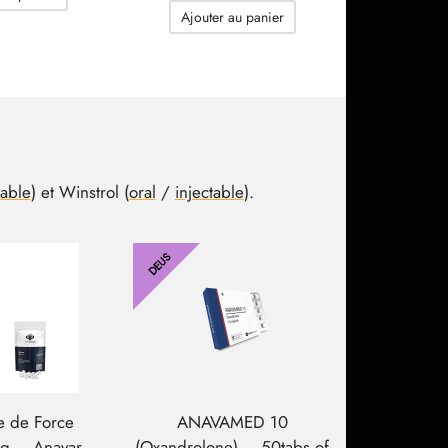
était :
est :
Ajouter au panier
305.61$.
201.93$.
table
) et Winstrol (
oral
/
injectable
).
DEUS
se de Force
ANAVAMED 10
g – Anavar
(Oxandrolone) – 50tabs of