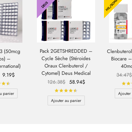
HIL/SOMA
DEUS
Pack 2GETSHREDDED –
T3 (50mcg
Clenbutero
Cycle Sèche (Stéroides
bs) –
Biocare 
Oraux Clenbuterol /
ernational)
40mc
Cytomel) Deus Medical
Le prix
Le
9.19
$
34.47
$
Le prix
Le prix
126.38
$
58.94
$
initial
prix
Note
sur 5
initial
actuel
était :
actuel
Note
sur 5
u panier
Ajouter
était :
est :
71.23$.
est :
Ajouter au panier
126.38$.
58.94$.
9.19$.