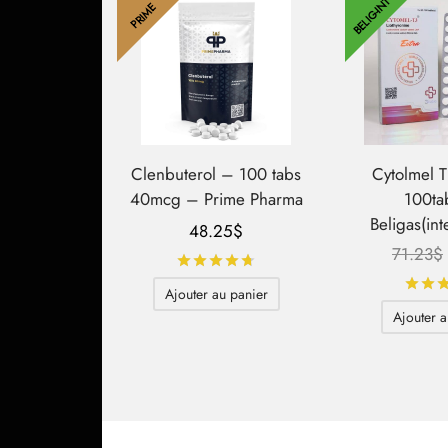
BELIG-INT
PRIME
Clenbuterol – 100 tabs
Cytolmel 
40mcg – Prime Pharma
100ta
Beligas(int
48.25
$
71.23
$
Note
sur 5
Ajouter au panier
Ajouter a