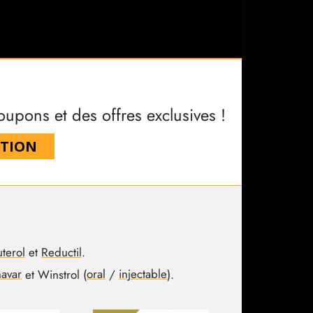
ons et des offres exclusives !
CTION
terol
et
Reductil
.
avar
et Winstrol (
oral
/
injectable
).