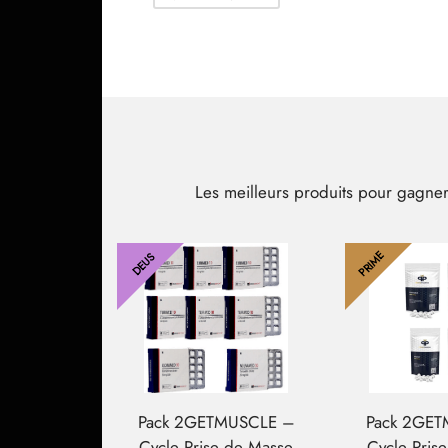
43.66$.
33.32$.
Les meilleurs produits pour gagne
PRIME
DEUS
Pack 2GETMUSCLE –
Pack 2GE
Cycle Prise de Masse
Cycle Pris