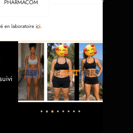
PHARMACOM
ité en laboratoire
ici
.
i
suivi