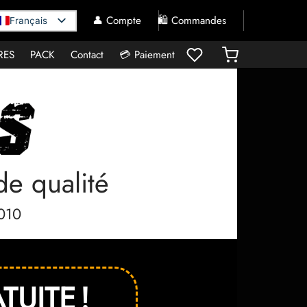
👤 Compte
🛍️ Commandes
Français
RES
PACK
Contact
💳 Paiement
de qualité
2010
UITE !