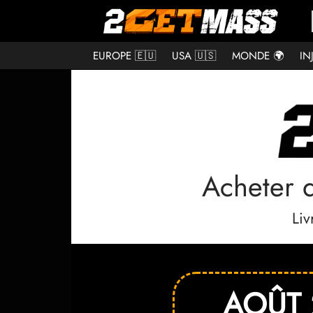
EUROPE 🇪🇺
USA 🇺🇸
MONDE 🌍
IN
Acheter d
Liv
AOÛT 