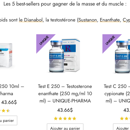
Les 5 best-sellers pour gagner de la masse et du muscle :
oids sont
le Dianabol
, la testostérone (
Sustanon
,
Enanthate
,
Cyp
UNIQUE
UNIQUE
 250 10ml –
Test E 250 – Testosterone
Test C 250 
Pharma
enanthate (250 mg/ml 10
cypionate (
ml) – UNIQUE-PHARMA
ml) – UNI
Le prix
Le prix
43.66
$
initial
actuel
43.66
$
43
Note
sur 5
était :
est :
Note
sur 5
u panier
58.59$.
43.66$.
Ajouter au panier
Ajouter