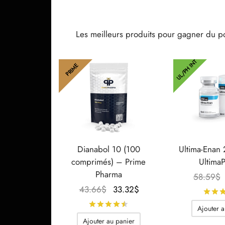
Les meilleurs produits pour gagner du p
UL/PH INT
PRIME
Dianabol 10 (100
Ultima-Enan
comprimés) – Prime
Ultima
Pharma
58.59
$
Le prix
Le prix
43.66
$
33.32
$
initial
actuel
Note
sur 5
Ajouter a
était :
est :
Ajouter au panier