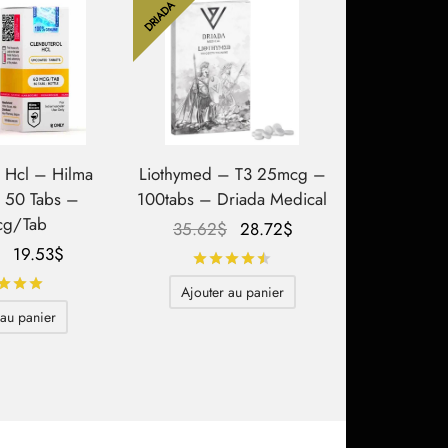
DRIADA
l Hcl – Hilma
Liothymed – T3 25mcg –
– 50 Tabs –
100tabs – Driada Medical
g/Tab
Le prix
Le prix
35.62
$
28.72
$
Le prix
Le prix
initial
actuel
19.53
$
Note
sur 5
initial
actuel
était :
est :
Note
sur 5
Ajouter au panier
était :
est :
35.62$.
28.72$.
 au panier
34.47$.
19.53$.