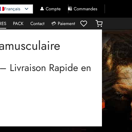
👤 Compte
🛍️ Commandes
Français
RES
PACK
Contact
💳 Paiement
ramusculaire
 – Livraison Rapide en