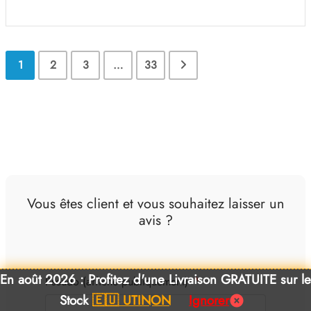
1
2
3
…
33
Vous êtes client et vous souhaitez laisser un
avis ?
En août 2026 : Profitez d'une Livraison GRATUITE sur le
*
Pseudo (affiché publiquement)
Stock
🇪🇺 UTINON
Ignorer