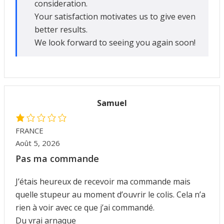
consideration.
Your satisfaction motivates us to give even
IGER / GENETIC 🇪🇺
utamol
notan
epatide (Mounjaro)
better results.
We look forward to seeing you again soon!
QUE 🇪🇺
bolone Acetate
F
torelin GnRH
NON 🇪🇺
nabol Oral
IMA / PHARMACOM INT. 🌍
trol (Stanozolol) Oral
Samuel
FRANCE
Août 5, 2026
Pas ma commande
J’étais heureux de recevoir ma commande mais
quelle stupeur au moment d’ouvrir le colis. Cela n’a
rien à voir avec ce que j’ai commandé.
Du vrai arnaque