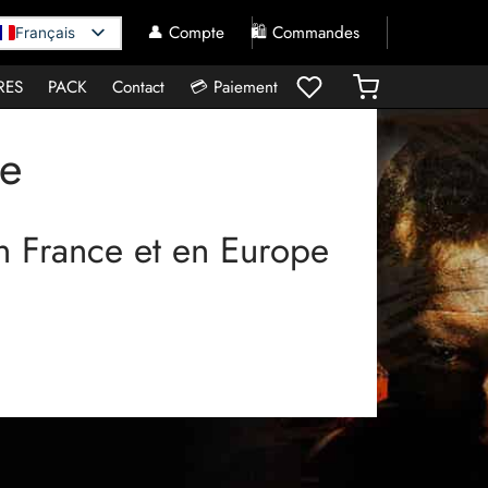
👤 Compte
🛍️ Commandes
Français
RES
PACK
Contact
💳 Paiement
te
n France et en Europe