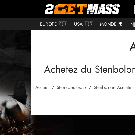
EUROPE 🇪🇺
USA 🇺🇸
MONDE 🌍
IN
A
Achetez du Stenbolon
Accueil
/
Stéroïdes oraux
/
Stenbolone Acetate