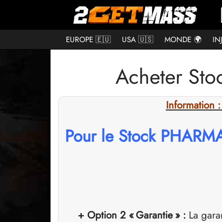
EUROPE 🇪🇺
USA 🇺🇸
MONDE 🌍
IN
Acheter St
Information
Pour le Stock PHARMAQ
+ Option 2 « Garantie » :
La gara