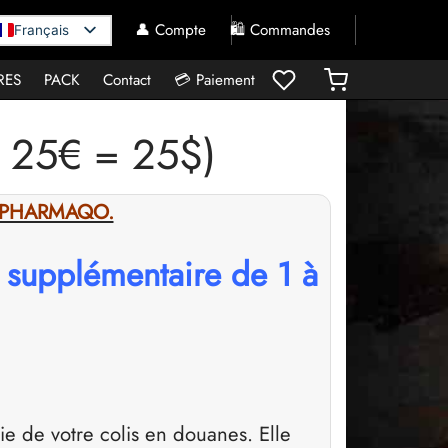
👤 Compte
🛍️ Commandes
Français
RES
PACK
Contact
💳 Paiement
 25€ = 25$)
ck PHARMAQO.
 supplémentaire de 1 à
sie de votre colis en douanes. Elle