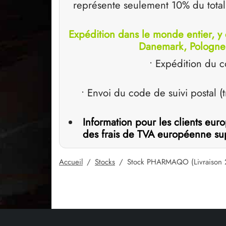
représente seulement 10% du total
Expédition dans le monde entier, y 
Danemark, Pologne 
• Expédition du c
• Envoi du code de suivi postal (t
Information pour les clients eu
des frais de TVA européenne supp
Accueil
/
Stocks
/
Stock PHARMAQO (Livraison 