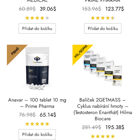
MEDICAL
PRIME PHARMA
Původní
Aktuální
Původní
Aktuál
60.89
$
39.06
$
153.96
$
123.77
$
cena
cena je:
cena
cena j
Hodnocení
z 5
Hodnocení
byla:
39.06$.
byla:
123.77
Přidat do košíku
Přidat do košíku
60.89$.
153.96$.
HIL/SOMA
PRIME
Anavar – 100 tablet 10 mg
Balíček 2GETMASS –
– Prime Pharma
Cyklus nabírání hmoty –
(Testosteron Enanthát) Hilma
Původní
Aktuální
76.98
$
65.14
$
Biocare
cena
cena je:
Hodnocení
z 5
Původní
Aktuál
281.49
$
195.38
$
byla:
65.14$.
cena
cena j
Přidat do košíku
Hodnocení
76.98$.