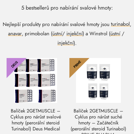
5 bestsellerů pro nabírání svalové hmoty:
Nejlepší produkty pro nabírání svalové hmoty jsou
turinabol
,
anavar
, primobolan (
ústní
/
injekční
) a Winstrol (
ústní
/
injekční
).
PRIME
DEUS
Balíček 2GETMUSCLE –
Balíček 2GETMUSCLE –
Cyklus pro nárůst svalové
Cyklus pro nárůst suché
hmoty (perorální steroid
hmoty – Začátečník
Turinabol) Deus Medical
(perorální steroid Turinabol)