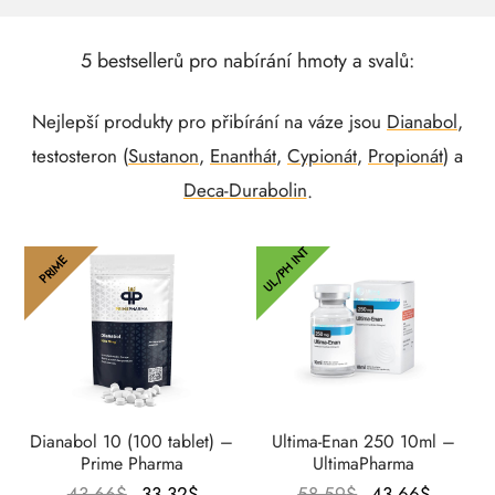
5 bestsellerů pro nabírání hmoty a svalů:
Nejlepší produkty pro přibírání na váze jsou
Dianabol
,
testosteron (
Sustanon
,
Enanthát
,
Cypionát
,
Propionát
) a
Deca-Durabolin
.
UL/PH INT
PRIME
Dianabol 10 (100 tablet) –
Ultima-Enan 250 10ml –
Prime Pharma
UltimaPharma
Původní
Aktuální
Původní
Aktuáln
43.66
$
33.32
$
58.59
$
43.66
$