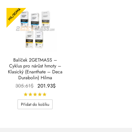
HIL/SOMA
Balíček 2GETMASS –
Cyklus pro nárůst hmoty –
Klasický (Enanthate – Deca
Durabolin) Hilma
Původní
Aktuální
305.61
$
201.93
$
cena
cena je:
Hodnocení
z 5
byla:
201.93$.
Přidat do košíku
305.61$.