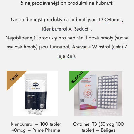
5 nejprodávanějších produktů na hubnutí:
Nejoblíbenější produkty na hubnutí jsou
T3-Cytomel
,
Klenbuterol
A
Reductil
.
Nejoblíbenější produkty pro nabírání libové hmoty (suché
svalové hmoty) jsou
Turinabol
,
Anavar
a Winstrol (
ústní
/
injekční
).
BELGIE-INT
PRIME
Klenbuterol – 100 tablet
Cytolmel T3 (50mcg 100
40mcg – Prime Pharma
tablet) – Beligas