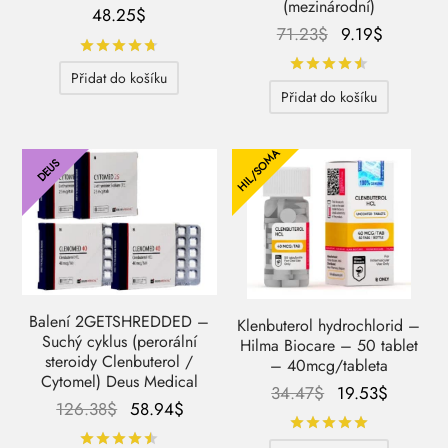
(mezinárodní)
48.25
$
Původní
Aktuální
71.23
$
9.19
$
Hodnocení
z 5
cena
cena
Hodnocení
Přidat do košíku
byla:
je:
Přidat do košíku
71.23$.
9.19$.
HIL/SOMA
DEUS
Balení 2GETSHREDDED –
Klenbuterol hydrochlorid –
Suchý cyklus (perorální
Hilma Biocare – 50 tablet
steroidy Clenbuterol /
– 40mcg/tableta
Cytomel) Deus Medical
Původní
Aktuální
34.47
$
19.53
$
Původní
Aktuální
126.38
$
58.94
$
cena
cena
Hodnocení
cena
cena je:
byla:
je:
Hodnocení
z 5