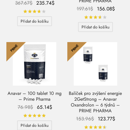
PRIME PHARMA
Původní
Aktuální
367.67
$
235.74
$
Původní
Aktuál
197.61
$
156.08
$
cena
cena je:
Hodnocení
z 5
cena
cena j
byla:
235.74$.
Hodnocení
Přidat do košíku
byla:
156.08
367.67$.
Přidat do košíku
197.61$.
PRIME
PRIME
Anavar – 100 tablet 10 mg
Balíček pro zvýšení energie
– Prime Pharma
2GetStrong – Anavar
Oxandrolon – 6 týdnů –
Původní
Aktuální
76.98
$
65.14
$
PRIME PHARMA
cena
cena je:
Hodnocení
z 5
Původní
Aktuál
153.96
$
123.77
$
byla:
65.14$.
cena
cena j
Přidat do košíku
Hodnocení
76.98$.