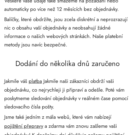
Veškeré vaše údaje také smažeme na požádání nebo
automaticky po více než 12 měsících bez objednávky.
Balíčky, které obdržíte, jsou zcela diskrétní a neprozrazují
nic o obsahu vaší objednávky a neobsahují žádné
informace o našich webových stránkách. Naše platební
metody jsou navíc bezpečné.
Dodání do několika dnů zaručeno
Jakmile váš
platba
Jakmile naši zákazníci obdrží vaši
objednávku, co nejrychleji ji připraví a odešle. Poté vám
poskytneme sledování objednávky v reálném čase pomocí
sledovacího čísla pošty.
Jsme také jedním z mála webů, které vám nabízejí
pojištění přepravy
a zdarma vám znovu zašleme vaši
objednávku! K dnešnímu dni důvěřuje našemu pojištění