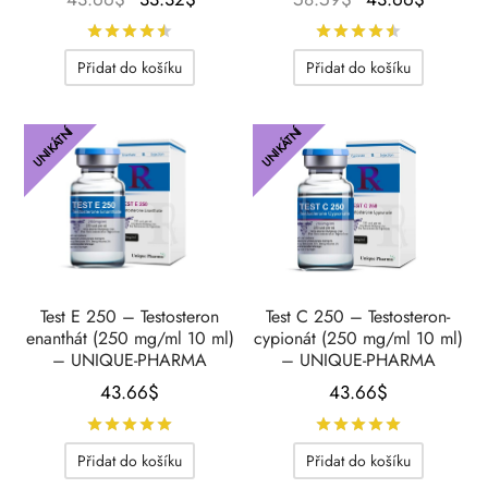
cena
cena je:
cena
cena je
Hodnocení
z 5
Hodnocení
byla:
33.32$.
byla:
43.66$
Přidat do košíku
Přidat do košíku
43.66$.
58.59$.
UNIKÁTNÍ
UNIKÁTNÍ
Test E 250 – Testosteron
Test C 250 – Testosteron-
enanthát (250 mg/ml 10 ml)
cypionát (250 mg/ml 10 ml)
– UNIQUE-PHARMA
– UNIQUE-PHARMA
43.66
$
43.66
$
Hodnocení
z 5
Hodnocení
Přidat do košíku
Přidat do košíku