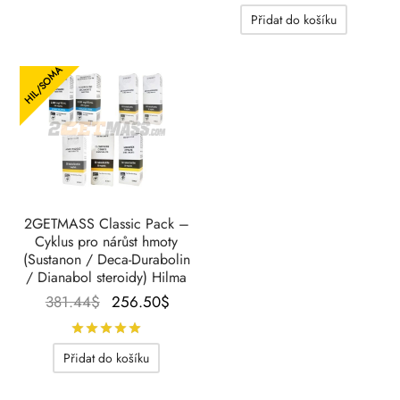
byla:
195.3
Přidat do košíku
281.49$.
HIL/SOMA
2GETMASS Classic Pack –
Cyklus pro nárůst hmoty
(Sustanon / Deca-Durabolin
/ Dianabol steroidy) Hilma
Původní
Aktuální
381.44
$
256.50
$
cena
cena je:
Hodnocení
z 5
byla:
256.50$.
Přidat do košíku
381.44$.