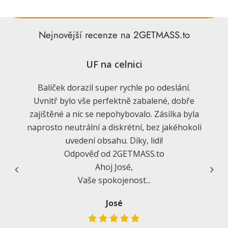
Nejnovější recenze na 2GETMASS.to
UF na celnici
Obje
a vždy
Balíček dorazil super rychle po odeslání.
Dobr
azíš.
Uvnitř bylo vše perfektně zabalené, dobře
v
uj v
zajištěné a nic se nepohybovalo. Zásilka byla
obje
naprosto neutrální a diskrétní, bez jakéhokoli
uvedení obsahu. Díky, lidi!
Odpověď od 2GETMASS.to
Vědo
vaši
Ahoj José,
Vaše spokojenost...
Děk
jeni...
José