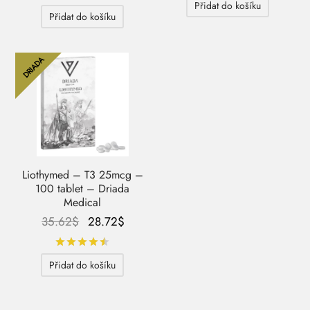
Přidat do košíku
byla:
58.94$.
34.47$.
19.53$.
Přidat do košíku
126.38$.
DRIADA
Liothymed – T3 25mcg –
100 tablet – Driada
Medical
Původní
Aktuální
35.62
$
28.72
$
cena
cena je:
Hodnocení
z 5
byla:
28.72$.
Přidat do košíku
35.62$.