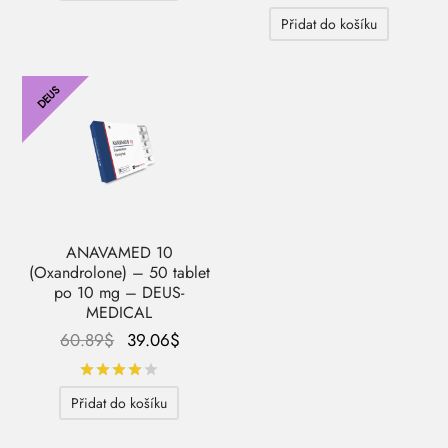
byla:
123.77
Přidat do košíku
153.96$.
DEUS
ANAVAMED 10
(Oxandrolone) – 50 tablet
po 10 mg – DEUS-
MEDICAL
Původní
Aktuální
60.89
$
39.06
$
cena
cena je:
Hodnocení
z 5
byla:
39.06$.
Přidat do košíku
60.89$.