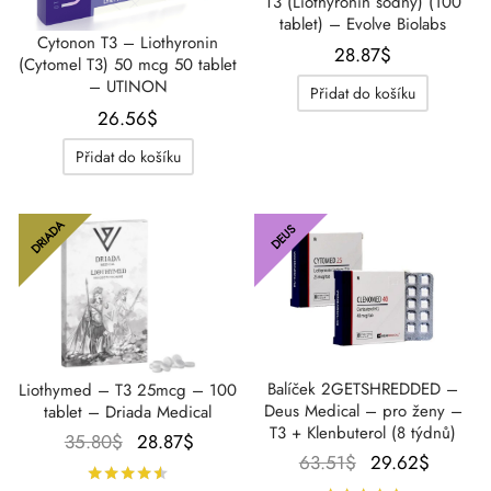
T3 (Liothyronin sodný) (100
tablet) – Evolve Biolabs
Cytonon T3 – Liothyronin
28.87
$
(Cytomel T3) 50 mcg 50 tablet
– UTINON
Přidat do košíku
26.56
$
Přidat do košíku
DRIADA
DEUS
Balíček 2GETSHREDDED –
Liothymed – T3 25mcg – 100
Deus Medical – pro ženy –
tablet – Driada Medical
T3 + Klenbuterol (8 týdnů)
Původní
Aktuální
35.80
$
28.87
$
Původní
Aktuáln
63.51
$
29.62
$
cena
cena je:
Hodnocení
z 5
cena
cena je