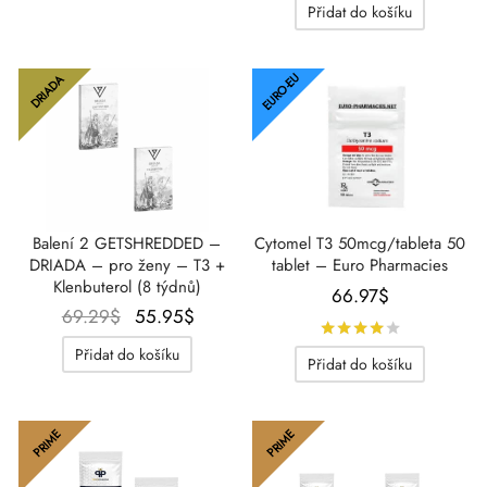
Přidat do košíku
127.02$.
EURO-EU
DRIADA
Cytomel T3 50mcg/tableta 50
Balení 2 GETSHREDDED –
tablet – Euro Pharmacies
DRIADA – pro ženy – T3 +
Klenbuterol (8 týdnů)
66.97
$
Původní
Aktuální
69.29
$
55.95
$
Hodnocení
cena
cena je:
Přidat do košíku
Přidat do košíku
byla:
55.95$.
69.29$.
PRIME
PRIME