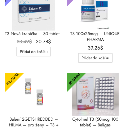
T3 Nová krabička – 30 tablet
T3 100x25mcg – UNIQUE-
PHARMA
Původní
Aktuální
33.49
$
20.78
$
39.26
$
cena
cena je:
Přidat do košíku
byla:
20.78$.
Přidat do košíku
33.49$.
HIL/SOMA
BELGIE-INT
Balení 2GETSHREDDED –
Cytolmel T3 (50mcg 100
HILMA – pro ženy – T3 +
tablet) – Beligas