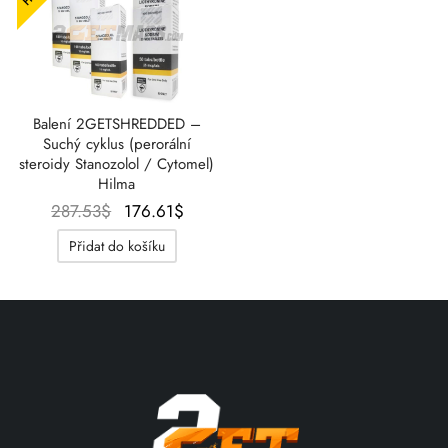
Balení 2GETSHREDDED –
Suchý cyklus (perorální
steroidy Stanozolol / Cytomel)
Hilma
Původní
Aktuální
287.53
$
176.61
$
cena
cena je:
Přidat do košíku
byla:
176.61$.
287.53$.