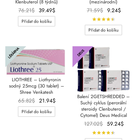
Klenbuterol (8 týdnů)
(mezinárodní)
Původní
Aktuální
Původní
Aktuální
76.21
$
39.49
$
71.59
$
9.24
$
cena
cena je:
cena
cena
Hodnocení
Přidat do košíku
byla:
39.49$.
byla:
je:
Přidat do košíku
76.21$.
71.59$.
9.24$.
LÉKÁRNA
DEUS
LIOTHREE – Liothyronin
sodný 25mcg (30 tablet) –
Shree Venkatesh
Balení 2GETSHREDDED –
Původní
Aktuální
65.82
$
21.94
$
Suchý cyklus (perorální
cena
cena je:
steroidy Clenbuterol /
Přidat do košíku
Cytomel) Deus Medical
byla:
21.94$.
Původní
Aktuál
127.02
$
59.24
$
65.82$.
cena
cena j
Hodnocení
byla:
59.24