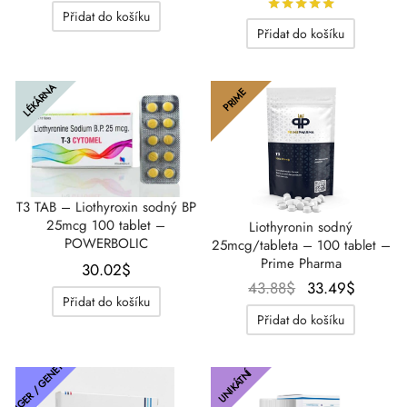
byla:
28.87$.
Hodnocení
Přidat do košíku
byla:
29.62$
35.80$.
Přidat do košíku
63.51$.
LÉKÁRNA
PRIME
T3 TAB – Liothyroxin sodný BP
25mcg 100 tablet –
Liothyronin sodný
POWERBOLIC
25mcg/tableta – 100 tablet –
Prime Pharma
30.02
$
Původní
Aktuáln
43.88
$
33.49
$
Přidat do košíku
cena
cena je
Přidat do košíku
byla:
33.49$
43.88$.
THAIGER / GENETICKÝ
UNIKÁTNÍ