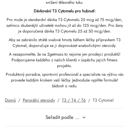
ROLEX 🇪🇺
GAS 🇺🇸
GAS INT. 🌍
snížení tělesného tuku.
 Durabolin (nandrolon Dekanoát)
bolan (Trenbolon Hexa)
osteron Enanthát
rální Dianabol (Methandienon)
 T3 / T4
-Gonadotropin
(lidské Růstové Hormony)
-MGF
ytomel
866 – Ostarine
ček Na Hubnutí
log
rdit Mou Platbu
Dávkování T3 Cytomelu pro hubnutí:
GAS INT. 🌍
OPHARMA-USA 🇺🇸
 🇪🇺 🌍
Pro muže je standardní dávka T3 Cytomelu 25 mcg až 75 mcg/den,
kční Dianabol (Methandienon)
ren
ální Testosteron
testin (fluoxymesteron)
G
dy I.
halon
41
evothyroxin
77 – Ibutamoren
ček Pro Nárůst Hmoty
pravodaj
tcoin
zatímco zkušenější uživatelé mohou jít až do 125 mcg/den. Pro ženy
 🇪🇺 🌍
MA USA 🇺🇸
aceutické Přípravky/ SHREE/ POWERBOLIC –
je doporučená dávka T3 Cytomelu 25 až 50 mcg/den.
oidní Směs (injekce)
osteron Propionát
rdrol (Methasteron)
ozol (Femara)
dy II
P-2
rutid
rutid
140 – Testolon
ček Pro Nárůst Svalové Hmoty
ledovat Mou Objednávku
 Kreditní Karta
 🇺🇸 🌍
Aby se zabránilo ztrátě svalové hmoty během léčby přípravkem T3
Cytomel, doporučuje se ji doprovázet anabolickými steroidy.
ADA 🇪🇺
GAS INT. 🌍
kce Masteronu (Drostanolonu)
osteron Fenylpropionát
oidní Směs (perorální)
adex (Tamoxifen)
ek Hmotnosti
P-6
nk
glutid (Ozempic)
– Mastorin
ký Balíček
jednávka Přijata
WU
SS-PHARMA 🇪🇺🌍
A nezapomeňte, že na 2getmass.to nejsme jen prodejci produktů!
Podporujeme každého z našich klientů v úspěchu jejich fitness
OPHARMA-EU 🇪🇺
IMA / PHARMACOM INT. 🌍
projektu.
rolon Fenylpropionát (NPP)
osteron Sustanon
finil
iron (mesterolon)
aceutické
relin
glutid (Ozempic)
epatid (Mounjaro)
 Andarine
otografie Balíčků
MG
IMA / PHARMACOM INT. 🌍
Produktový poradce, sportovní profesionál a specialista na výživu vás
ERAL-PHARMA 🇪🇺
aceutické Přípravky/ SHREE/ POWERBOLIC –
provede každým krokem vaší léčby. Jednoduše vyplňte formulář
kční Primobolan (Methenolon)
osteron-Undekanoát
yl-Trenbolon (perorální)
ana Jater
lní Pilulky
-Fragment
ax
009 – Stenabolický
ecenze
IA
 🇺🇸 🌍
žádosti o radu.
MA / SOMATROP 🇪🇺
bolony
 T4 / T6
cutane
morelin
1 – Myostin
ankovní Převod
Domů
/
Perorální steroidy
/
T3 / T4 / T6
/
T3 Cytomel
RMA-EU 🇪🇺
tolon-Acetát (MENT)
rální Primobolan (Methenolon Acetát)
My
orelin
osin Alfa
elle (USA)
ME-PHARMA 🇪🇺
rol Injekční (Stanozolol)
ctil (sibutramin)
arnitin (L-Karnitin)
osin Beta TB-500
VENMO (USA)