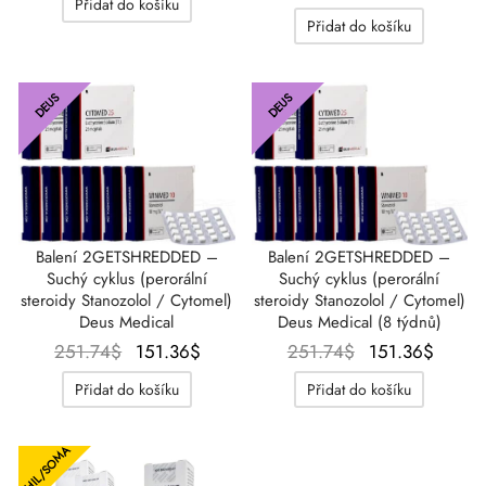
Přidat do košíku
cena
cena 
byla:
80.83$.
Přidat do košíku
byla:
123.9
98.15$.
182.45$.
DEUS
DEUS
Balení 2GETSHREDDED –
Balení 2GETSHREDDED –
Suchý cyklus (perorální
Suchý cyklus (perorální
steroidy Stanozolol / Cytomel)
steroidy Stanozolol / Cytomel)
Deus Medical
Deus Medical (8 týdnů)
Původní
Aktuální
Původní
Aktuá
251.74
$
151.36
$
251.74
$
151.36
$
cena
cena je:
cena
cena 
Přidat do košíku
Přidat do košíku
byla:
151.36$.
byla:
151.3
251.74$.
251.74$.
HIL/SOMA