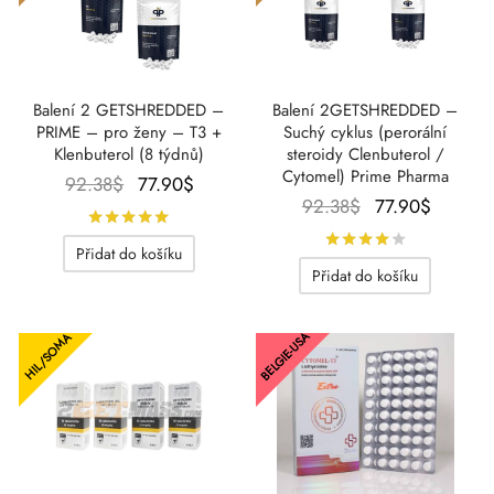
Balení 2 GETSHREDDED –
Balení 2GETSHREDDED –
PRIME – pro ženy – T3 +
Suchý cyklus (perorální
Klenbuterol (8 týdnů)
steroidy Clenbuterol /
Cytomel) Prime Pharma
Původní
Aktuální
92.38
$
77.90
$
Původní
Aktuáln
92.38
$
77.90
$
cena
cena
Hodnocení
z 5
cena
cena
byla:
je:
Hodnocení
Přidat do košíku
byla:
je:
92.38$.
77.90$.
Přidat do košíku
92.38$.
77.90$
BELGIE-USA
HIL/SOMA