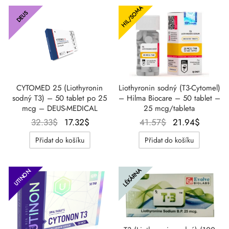
HIL/SOMA
SS-PHARMA 🇪🇺🌍
DEUS
utamol
notan
epatid (Mounjaro)
IGER / GENETIC 🇪🇺
bolon Acetát
F
torelin GnRH
INEČNÉ 🇪🇺
rální Turinabol
CYTOMED 25 (Liothyronin
Liothyronin sodný (T3-Cytomel)
NON 🇪🇺
sodný T3) – 50 tablet po 25
– Hilma Biocare – 50 tablet –
rol (Stanozolol) Perorální
mcg – DEUS-MEDICAL
25 mcg/tableta
IMA / PHARMACOM INT. 🌍
Původní
Aktuální
Původní
Aktuáln
32.33
$
17.32
$
41.57
$
21.94
$
cena
cena
cena
cena je
Přidat do košíku
Přidat do košíku
byla:
je:
byla:
21.94$
32.33$.
17.32$.
41.57$.
LÉKÁRNA
UTINON