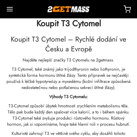
Koupit T3 Cytomel
Koupit T3 Cytomel – Rychlé dodání ve
Česku a Evropě
Najděte nejlepší značky T3 Cytomelu na 2getmass.
Back
Back
Back
Back
Back
Back
Back
Back
Back
Back
Back
Back
Back
Back
Back
Back
Back
Back
Back
T3 Cytomel, také známý jako trijodthyronin nebo liothyronin, je
syntetická forma hormonu štítné žlázy. Tento přípravek se nejčastěji
OPA 🇪🇺
 🇺🇸
T 🌍
EKČNÍ PŘÍPRAVKY
kce Masteronu (Drostanolonu)
bolony
TOSTERONY
NÍ
 T4 / T6
HRANY
ATNÍ
lušenství Pro Vstřikování
idy I.
idy II
ek Hmotnosti
My
ÍČEK
akt
latba
používá k léčbě hypotyreózy a myxedému (kožní infiltrace způsobená
nedostatečnou nebo potlačenou sekrecí štítné žlázy).
Výhody T3 Cytomelu:
ava, Rozvoz A Maloobchodní Prodej
ava, Rozvoz A Maloobchodní Prodej
ava, Rozvoz A Maloobchodní Prodej
stosteron-Cypionát (DHB)
eron (Drostanolon) Enanthát
bolonacetát
osteronová Báze (suspenze)
rol (Oxymetholon) Perorální
ytomel
idex (Anastrozol)
ušenství Pro Vstřikování
ačky Pro Intramuskulární Injekci
r
 GRF 1-29
buterol
-105
ek Proti Stárnutí
entrum Podpory
ební Metody
T3-Cytomel způsobí úbytek hmotnosti zrychlením metabolismu těla.
třednictvím Skladu
třednictvím Skladu
třednictvím Skladu
Tělo pak bude každý den spalovat více kalorií, a to i během spánku.
kce Anadrolu (Oxymetholonu)
eron (Drostanolon) Propionát
bolonová Báze
osteronový Krém
ar (Oxandrolon)
evothyroxin
id (klomifen)
tický
ačky Pro Subkutánní Injekci
157
VA-C
ctil (sibutramin)
0516 – Cardarine
alostní Balíček
oučování
jte Slevu
T3-Cytomel také zvyšuje produkci růstového hormonu. Růstový
ost
ost
ost
hormon, jak si vzpomínáme, hraje také hlavní roli v procesu hubnutí.
enon (Equipoise)
bolon Enanthát
osteron-Cypionát
buterol
estan (Aromasin)
ličení Krve EPO
eriostatická Voda
ocin
utamol
– Ligandrol
ý Balíček
sto Kladené Otázky – Často Kladené Otázky
atit Za Mou Objednávku
Kulturisté zahrnují T3 ve většině svého cyklu, aby dosáhli tohoto