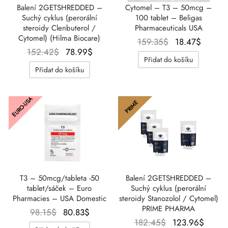
Balení 2GETSHREDDED –
Cytomel – T3 – 50mcg –
Suchý cyklus (perorální
100 tablet – Beligas
steroidy Clenbuterol /
Pharmaceuticals USA
Cytomel) (Hilma Biocare)
Původní
Aktuáln
159.35
$
18.47
$
Původní
Aktuální
152.42
$
78.99
$
cena
cena
Přidat do košíku
cena
cena je:
byla:
je:
Přidat do košíku
byla:
78.99$.
159.35$.
18.47$
152.42$.
EURO-USA
PRIME
T3 – 50mcg/tableta -50
Balení 2GETSHREDDED –
tablet/sáček – Euro
Suchý cyklus (perorální
Pharmacies – USA Domestic
steroidy Stanozolol / Cytomel)
PRIME PHARMA
Původní
Aktuální
98.15
$
80.83
$
Původní
Aktuá
182.45
$
123.96
$
cena
cena je: