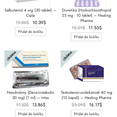
SS-PHARMA 🇪🇺🌍
Salbutamol 4 mg (30 tablet) –
Diuretika (Hydrochlorothiazid
utamol
notan
epatid (Mounjaro)
Cipla
25 mg - 10 tablet) – Healing
IGER / GENETIC 🇪🇺
Pharma
Původní
Aktuální
13.86
$
10.39
$
bolon Acetát
F
torelin GnRH
Původní
Aktuální
15.01
$
11.55
$
cena
cena je:
Přidat do košíku
INEČNÉ 🇪🇺
cena
cena
byla:
10.39$.
Přidat do košíku
rální Turinabol
byla:
je:
13.86$.
NON 🇪🇺
15.01$.
11.55$.
rol (Stanozolol) Perorální
LÉKÁRNA
LÉKÁRNA
IMA / PHARMACOM INT. 🌍
Nandrolony (Deca-instabolin
Testosteron-undekanoát 40 mg
50 mg) (1 ml) – Intas
(10 kapslí) – Healing Pharma
Původní
Aktuální
Původní
Aktuáln
17.32
$
13.86
$
23.09
$
16.17
$
cena
cena
cena
cena
Přidat do košíku
Přidat do košíku