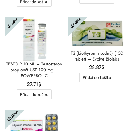
Přidat do košíku
byla:
je:
26.56$.
15.01$
LÉKÁRNA
LÉKÁRNA
T3 (Liothyronin sodný) (100
tablet) – Evolve Biolabs
TESTO P 10 ML – Testosteron
28.87
$
propionát USP 100 mg –
POWERBOLIC
Přidat do košíku
27.71
$
Přidat do košíku
LÉKÁRNA