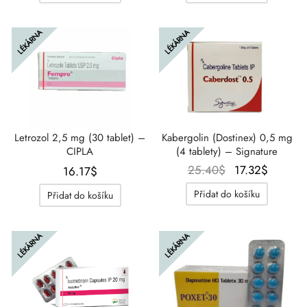
byla:
je:
byla:
je:
17.32$.
13.86$.
23.09$.
16.17$
LÉKÁRNA
LÉKÁRNA
Letrozol 2,5 mg (30 tablet) –
Kabergolin (Dostinex) 0,5 mg
CIPLA
(4 tablety) – Signature
Původní
Aktuáln
25.40
$
17.32
$
16.17
$
cena
cena
Přidat do košíku
Přidat do košíku
byla:
je:
25.40$.
17.32$.
LÉKÁRNA
LÉKÁRNA