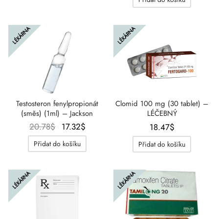
byla:
je:
21.94$.
17.32$.
23.09$.
17.32$.
LÉKÁRNA
LÉKÁRNA
Testosteron fenylpropionát
Clomid 100 mg (30 tablet) –
(směs) (1ml) – Jackson
LÉČEBNÝ
Původní
Aktuální
20.78
$
17.32
$
18.47
$
cena
cena
Přidat do košíku
Přidat do košíku
byla:
je:
20.78$.
17.32$.
LÉKÁRNA
LÉKÁRNA