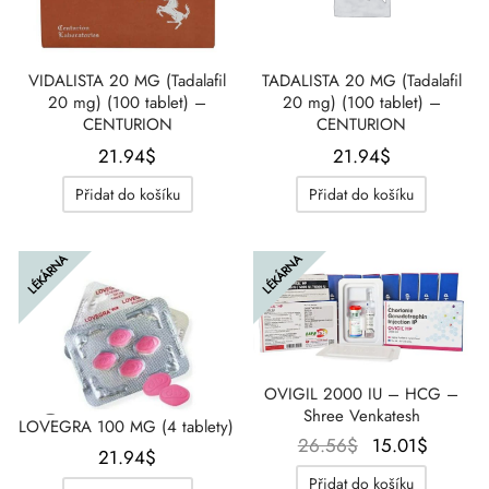
VIDALISTA 20 MG (Tadalafil
TADALISTA 20 MG (Tadalafil
20 mg) (100 tablet) –
20 mg) (100 tablet) –
CENTURION
CENTURION
21.94
$
21.94
$
Přidat do košíku
Přidat do košíku
LÉKÁRNA
LÉKÁRNA
OVIGIL 2000 IU – HCG –
Shree Venkatesh
LOVEGRA 100 MG (4 tablety)
Původní
Aktuáln
26.56
$
15.01
$
21.94
$
cena
cena
Přidat do košíku