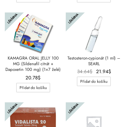
LÉKÁRNA
LÉKÁRNA
KAMAGRA ORAL JELLY 100
Testosteron-cypionát (1 ml) –
MG (Sildenafil citrát +
SEARL
Dapoxetin 100 mg) (1×7 želé)
Původní
Aktuáln
34.64
$
21.94
$
20.78
$
cena
cena je
Přidat do košíku
byla:
21.94$
Přidat do košíku
34.64$.
LÉKÁRNA
LÉKÁRNA