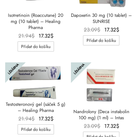
Dapoxetin 30 mg (10 tablet) –
Isotretinoin (Roaccutane) 20
SUNRISE
mg (10 tablet) – Healing
Pharma
Původní
Aktuáln
23.09
$
17.32
$
Původní
Aktuální
21.94
$
17.32
$
cena
cena
Přidat do košíku
cena
cena
byla:
je:
Přidat do košíku
byla:
je:
23.09$.
17.32$.
21.94$.
17.32$.
LÉKÁRNA
LÉKÁRNA
Testosteronový gel (sáček 5 g)
– Healing Pharma
Nandrolony (Deca instabolin
100 mg) (1 ml) – Intas
Původní
Aktuální
21.94
$
17.32
$
Původní
Aktuáln
cena
cena
23.09
$
17.32
$
Přidat do košíku
cena
cena
byla:
je:
Přidat do košíku