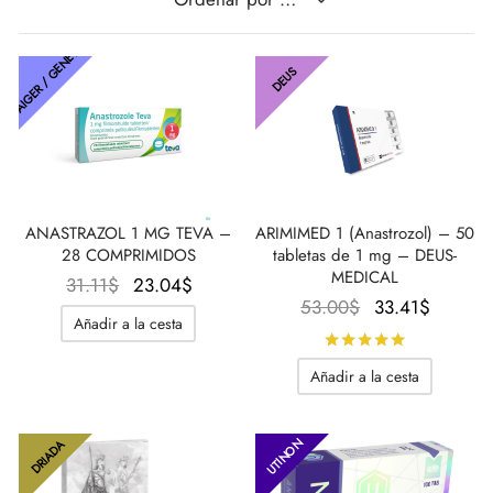
THAIGER / GENÉTICA
IGER / GENETIC 🇪🇺
utamol
notan
epatide (Mounjaro)
DEUS
CO 🇪🇺
ato De Estenbolona
F
torelina GnRH
NON 🇪🇺
nabol Oral
IMA / PHARMACOM INT. 🌍
trol (estanozolol) Oral
ANASTRAZOL 1 MG TEVA –
ARIMIMED 1 (Anastrozol) – 50
28 COMPRIMIDOS
tabletas de 1 mg – DEUS-
MEDICAL
El
El
31.11
$
23.04
$
El
El
53.00
$
33.41
$
precio
precio
Añadir a la cesta
precio
precio
original
actual
Calificado
original
actual
era:
es:
Añadir a la cesta
era:
es:
31.11$.
23.04$.
53.00$.
33.41$
UTINON
DRIADA