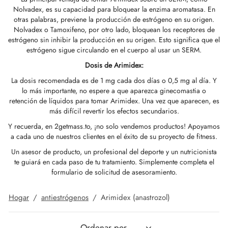
Nolvadex, es su capacidad para bloquear la enzima aromatasa. En
GAS INT. 🌍
OPHARMA-USA 🇺🇸
 🇪🇺 🌍
 Durabolin (decanoato De Nandrolona)
bolan (trembolona Hexa)
tato De Testosterona
abol Oral (metandienona)
la T3 / T4
-Gonadotropina
(hormonas De Crecimiento Humano)
-MGF
ytomel
866 – Ostarina
ete Para Bajar De Peso
log
irmar Mi Pago
otras palabras, previene la producción de estrógeno en su origen.
Nolvadex o Tamoxifeno, por otro lado, bloquean los receptores de
estrógeno sin inhibir la producción en su origen. Esto significa que el
 🇪🇺 🌍
MA USA 🇺🇸
acéutica/ SHREE/ POWERBOLIC – Asia 🇺🇸
abol Inyectable (metandienona)
ren
osterona Oral
testin (fluoximesterona)
G
dos I
halon
41
tiroxina T4
77 – Ibutamoren
ete De Ganancia De Masa
letín Informativo
tcoin
estrógeno sigue circulando en el cuerpo al usar un SERM.
Dosis de Arimidex:
ADA 🇪🇺
GAS INT. 🌍
la De Esteroides (inyección)
ionato De Testosterona
rdrol (Metasterona)
ozol (Femara)
dos II
P-2
rutida
rutida
140 – Testolona
ete De Ganancia De Masa Magra
astrear Mi Pedido
 Tarjeta De Crédito
La dosis recomendada es de 1 mg cada dos días o 0,5 mg al día. Y
SS-PHARMA 🇪🇺🌍
lo más importante, no espere a que aparezca ginecomastia o
OPHARMA-UE 🇪🇺
IMA / PHARMACOM INT. 🌍
cción De Masteron (Drostanolona)
lpropionato De Testosterona
la De Esteroides (oral)
adex (tamoxifeno)
ida De Peso
P-6
nk
glutida (Ozempic)
– Mastorin
ete De Mujeres
dido Recibido
WU
retención de líquidos para tomar Arimidex. Una vez que aparecen, es
IMA / PHARMACOM INT. 🌍
más difícil revertir los efectos secundarios.
ERAL-PHARMA 🇪🇺
acéutica/ SHREE/ POWERBOLIC – Asia 🇺🇸
lpropionato De Nandrolona (NPP)
osterona Sustanon
finilo
iron (Mesterolona)
acéutico
relina
glutida (Ozempic)
epatide (Mounjaro)
 Andarine
otos Del Paquete
G
Y recuerda, en 2getmass.to, ¡no solo vendemos productos! Apoyamos
a cada uno de nuestros clientes en el éxito de su proyecto de fitness.
MA / SOMATROP 🇪🇺
obolan Inyectable (metenolona)
canoato De Testosterona
l-Trembolona (oral)
ección Del Hígado
llas Sexuales
gmento De HGH
ax
009 – Stenabolic
señas
IA
Un asesor de producto, un profesional del deporte y un nutricionista
te guiará en cada paso de tu tratamiento. Simplemente completa el
formulario de solicitud de asesoramiento.
RMA-EU 🇪🇺
bolonas
 T4 / T6
cutane
morelin
1 – Miostina
ransferencia Bancaria
Hogar
/
antiestrógenos
/
Arimidex (anastrozol)
ME-PHARMA 🇪🇺
ato De Trestolona (MENT)
obolan Oral (acetato De Metenolona)
M
orelina
sina Alfa
elle (USA)
SS-PHARMA 🇪🇺🌍
trol Inyectable (estanozolol)
ctil (sibutramina)
arnitina (L-Carnitina)
sina Beta TB-500
VENMO (USA)