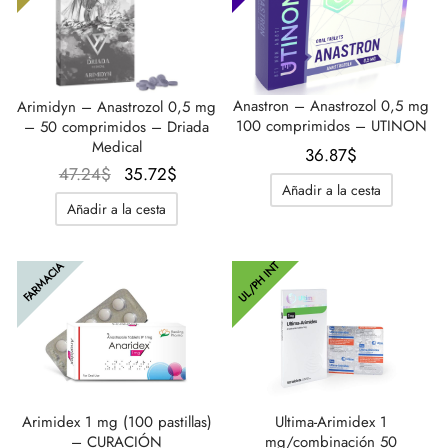
Anastron – Anastrozol 0,5 mg
Arimidyn – Anastrozol 0,5 mg
100 comprimidos – UTINON
– 50 comprimidos – Driada
Medical
36.87
$
El
El
47.24
$
35.72
$
Añadir a la cesta
precio
precio
Añadir a la cesta
original
actual
era:
es:
UL/PH INT
FARMACIA
47.24$.
35.72$.
Arimidex 1 mg (100 pastillas)
Ultima-Arimidex 1
– CURACIÓN
mg/combinación 50