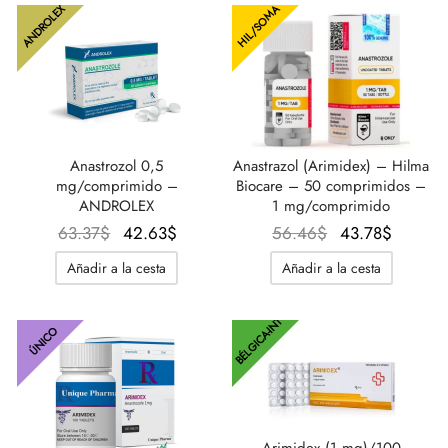
ANDROLEX
HIL/SOMA
Anastrozol 0,5
Anastrazol (Arimidex) – Hilma
mg/comprimido –
Biocare – 50 comprimidos –
ANDROLEX
1 mg/comprimido
El
El
El
El
63.37
$
42.63
$
56.46
$
43.78
$
precio
precio
precio
precio
Añadir a la cesta
Añadir a la cesta
original
actual
original
actual
era:
es:
era:
es:
BÉLGICA-INT
63.37$.
42.63$.
56.46$.
43.78$
ÚNICO