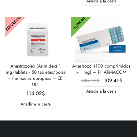
Añadir a la cesta
era:
es:
original
actual
87.57$.
38.02$.
era:
es:
EURO-EE.UU.
UL/PH INT
91.02$.
74.89$
Anastrozolex (Arimidex) 1
Anastrozol (100 comprimidos
mg/tableta - 50 tabletas/bolsa
x 1 mg) – PHARMACOM
– Farmacias europeas – EE.
El precio
El pre
135.96
$
109.46
$
UU.
original
actual
Añadir a la cesta
114.02
$
era:
109.4
135.96$.
Añadir a la cesta