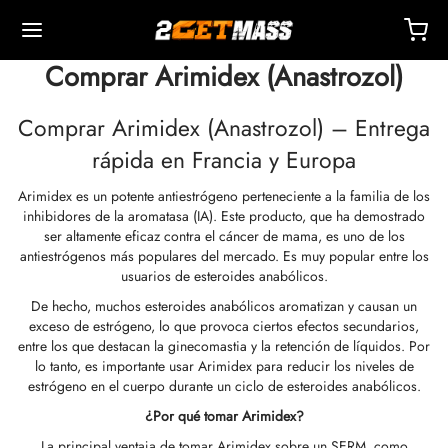
Comprar Arimidex (Anastrozol)
Comprar Arimidex (Anastrozol) – Entrega
rápida en Francia y Europa
Arimidex es un potente antiestrógeno perteneciente a la familia de los
Back
Back
Back
Back
Back
Back
Back
Back
Back
Back
Back
Back
Back
Back
Back
Back
Back
Back
Back
inhibidores de la aromatasa (IA). Este producto, que ha demostrado
ser altamente eficaz contra el cáncer de mama, es uno de los
antiestrógenos más populares del mercado. Es muy popular entre los
OPA 🇪🇺
dos Unidos 🇺🇸
NDO 🌍
ECTABLES
cción De Masteron (Drostanolona)
mbolonas
TOSTERONAS
LES
 T4 / T6
TECCIONES
OS
sorios De Inyección
idos I
idos II
dida De Peso
RM
UETE
acto
Pago
usuarios de esteroides anabólicos.
De hecho, muchos esteroides anabólicos aromatizan y causan un
o, Entrega Y Venta Minorista Por Almacén
o, Entrega Y Venta Minorista Por Almacén
o, Entrega Y Venta Minorista Por Almacén
onato De 1-Testosterona (DHB)
tato De Masteron (drostanolona)
ato De Trembolona
 De Testosterona (suspensión)
rol (oximetolona) Oral
ytomel
idex (anastrozol)
sorios De Inyección
ngas Para Inyección Intramuscular
r
 GRF 1-29
buterol
-105
ete Antienvejecimiento
entro De Soporte
dos De Pago
exceso de estrógeno, lo que provoca ciertos efectos secundarios,
entre los que destacan la ginecomastia y la retención de líquidos. Por
lo tanto, es importante usar Arimidex para reducir los niveles de
nticidad
nticidad
nticidad
cción De Anadrol (oximetolona)
ionato De Masteron (Drostanolona)
 De Trembolona
a De Testosterona
ar (oxandrolona)
tiroxina T4
id (clomifeno)
ético
ngas Para Inyección Subcutánea
157
ABRAS-C
ctil (sibutramina)
0516 – Cardarine
ete De Resistencia
ntrenamiento
nga Un Descuento
estrógeno en el cuerpo durante un ciclo de esteroides anabólicos.
¿Por qué tomar Arimidex?
ROLEX 🇪🇺
GAS 🇺🇸
GAS INT. 🌍
enona (Equipoise)
tato De Trembolona
onato De Testosterona
buterol
estano (Aromasin)
enación Sanguínea Por EPO
 Bacteriostática
ocina
utamol
– Ligandrol
ete De Fuerza
Q – Preguntas Frecuentes
r Mi Pedido
La principal ventaja de tomar Arimidex sobre un SERM, como