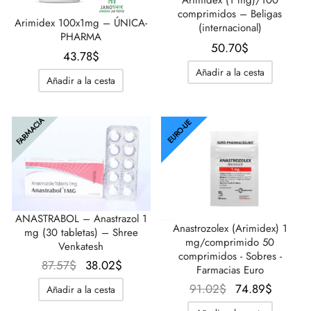
Arimidex (1 mg)/100
comprimidos – Beligas
Arimidex 100x1mg – ÚNICA-
(internacional)
PHARMA
50.70
$
43.78
$
Añadir a la cesta
Añadir a la cesta
FARMACIA
EURO-UE
ANASTRABOL – Anastrazol 1
Anastrozolex (Arimidex) 1
mg (30 tabletas) – Shree
mg/comprimido 50
Venkatesh
comprimidos - Sobres -
El
El
87.57
$
38.02
$
Farmacias Euro
precio
precio
El
El
91.02
$
74.89
$
Añadir a la cesta
original
actual
precio
precio