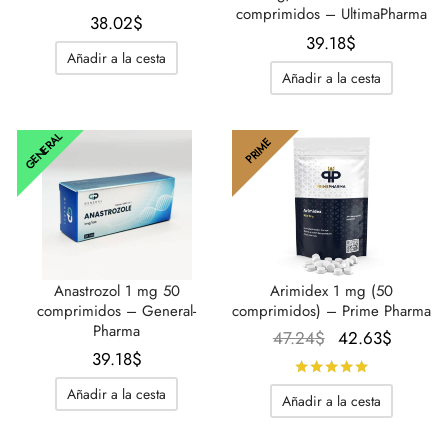
comprimidos – UltimaPharma
38.02
$
39.18
$
Añadir a la cesta
Añadir a la cesta
GENERAL
PRIME
Anastrozol 1 mg 50
Arimidex 1 mg (50
comprimidos – General-
comprimidos) – Prime Pharma
Pharma
El
El
47.24
$
42.63
$
39.18
$
precio
precio
Calificado
original
actual
Añadir a la cesta
Añadir a la cesta
era:
es:
47.24$.
42.63$